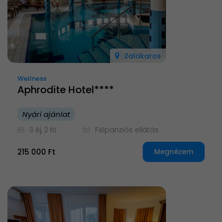
Zalakaros
Wellness
Aphrodite Hotel****
Nyári ajánlat
3 éj, 2 fő
Félpanziós ellátás
215 000 Ft
Megnézem