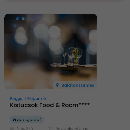
Balatonszemes
Reggeli | Félpanzió
Kistücsök Food & Room****
Nyári ajánlat
2 éj, 2 fő
Reggelis ellátás