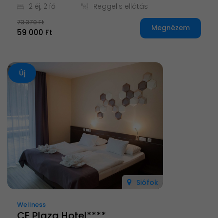
2 éj, 2 fő
Reggelis ellátás
73 370 Ft
Megnézem
59 000 Ft
Új
Siófok
Wellness
CE Plaza Hotel****