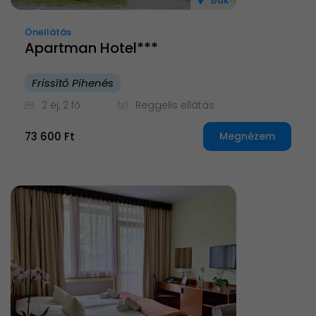
Bük
Önellátás
Apartman Hotel***
Frissítő Pihenés
2 éj, 2 fő
Reggelis ellátás
73 600 Ft
Megnézem