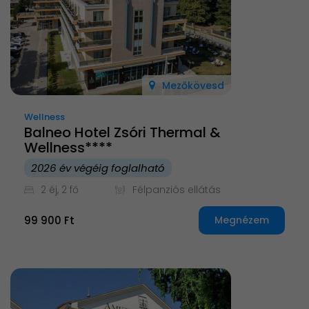
Mezőkövesd
Wellness
Balneo Hotel Zsóri Thermal &
Wellness****
2026 év végéig foglalható
2 éj, 2 fő
Félpanziós ellátás
99 900 Ft
Megnézem