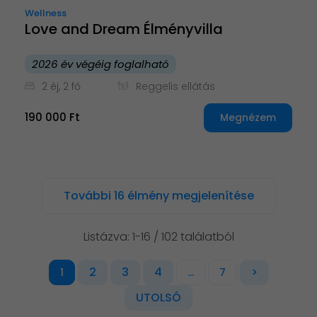
Wellness
Love and Dream Élményvilla
2026 év végéig foglalható
2 éj, 2 fő
Reggelis ellátás
190 000 Ft
Megnézem
További 16 élmény megjelenítése
Listázva: 1-16 / 102 találatból
2
3
4
>
1
...
7
UTOLSÓ