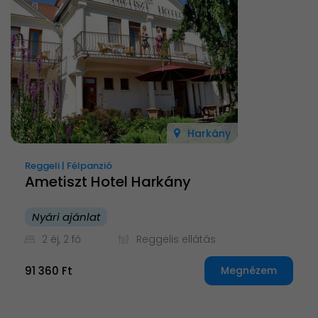
Harkány
Reggeli | Félpanzió
Ametiszt Hotel Harkány
Nyári ajánlat
2 éj, 2 fő
Reggelis ellátás
91 360 Ft
Megnézem