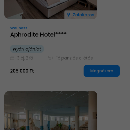
Zalakaros
Wellness
Aphrodite Hotel****
Nyári ajánlat
3 éj, 2 fő
Félpanziós ellátás
205 000 Ft
Megnézem