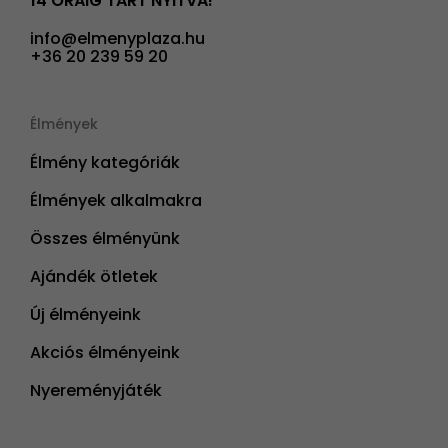
14 ÓRÁIG TART NYITVA!
info@elmenyplaza.hu
+36 20 239 59 20
Élmények
Élmény kategóriák
Élmények alkalmakra
Összes élményünk
Ajándék ötletek
Új élményeink
Akciós élményeink
Nyereményjáték