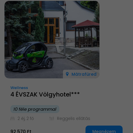
Mátrafüred
Wellness
4 ÉVSZAK Völgyhotel***
10 féle programmal
2 éj, 2 fő
Reggelis ellátás
92 570 Ft
Megnézem