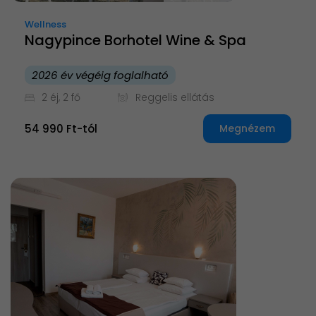
Wellness
Nagypince Borhotel Wine & Spa
2026 év végéig foglalható
2 éj, 2 fő
Reggelis ellátás
54 990 Ft-tól
Megnézem