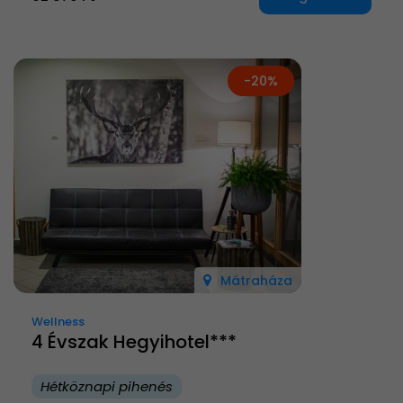
-20%
Mátraháza
Wellness
4 Évszak Hegyihotel***
Hétköznapi pihenés