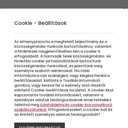
0
Cookie - Beállítások
Szállás és Wellness
Szállodák és Hotelek
Az elmenyplaza.hu a megfelelő teljesítmény és a
Ha esetleg prémium minőségű, extra
közösségimédia-funkciók biztosításához, valamint
a hirdetések megjelenítéséhez kéri a cookie-k
szolgáltatásokkal teli pihenést keresel, akkor jó
elfogadását. A harmadik felek közösségimédia- és
helyen jársz. Ajánlataink között megtalálsz 4-5
hirdetési cookie-jai használatával biztosítunk
közösségimédia-funkciókat, és jelenítünk meg
csillagos szállásokat, egyedi wellness és
személyre szabott reklámokat. Ha több
Boutique hoteleket, amelyek egytől egyig arra
információra van szükséged, vagy kiegészítenéd a
törekednek, hogy minden igényt kielégítő
beállításaidat, kattints a További információ
gombra, vagy keresd fel a webhely alsó részéről
lehetőségekkel kényeztessenek.
elérhető Cookie-beállítások területet. A cookie-kkal
kapcsolatos további információért, valamint a
személyes adatok feldolgozásának ismertetéséért
tekintsd meg
Adatvédelmi és cookie-kra vonatkozó
Szűrők beállítása
szabályzatunkat
. Elfogadod ezeket a cookie-kat és
az érintett személyes adatok feldolgozását?
TOVÁBBI INFORMÁCIÓ