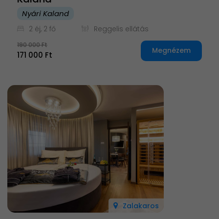
Nyári Kaland
2 éj, 2 fő
Reggelis ellátás
190 000 Ft
Megnézem
171 000 Ft
Zalakaros