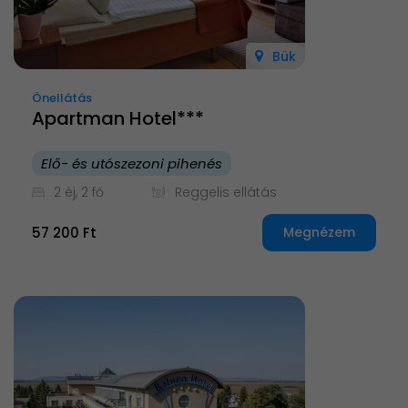
Bük
Önellátás
Apartman Hotel***
Elő- és utószezoni pihenés
2 éj, 2 fő
Reggelis ellátás
57 200 Ft
Megnézem