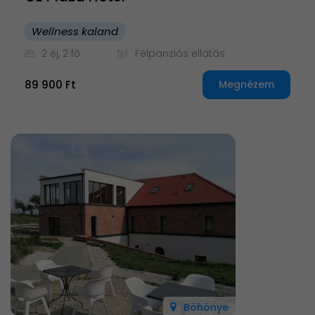
Wellness kaland
2 éj, 2 fő
Félpanziós ellátás
89 900 Ft
Megnézem
Böhönye