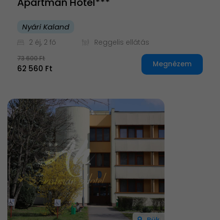
Apartman Hotel***
Nyári Kaland
2 éj, 2 fő
Reggelis ellátás
73 600 Ft
Megnézem
62 560 Ft