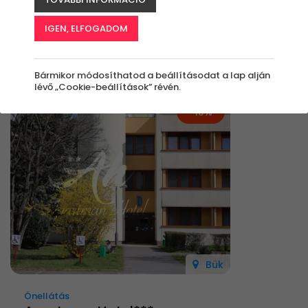
Élmények
IGEN, ELFOGADOM
Rendezés:
Bármikor módosíthatod a beállításodat a lap alján
lévő „Cookie-beállítások” révén.
-15%
Bük
Önellátás