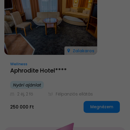
Zalakaros
Wellness
Aphrodite Hotel****
Nyári ajánlat
2 éj, 2 fő
Félpanziós ellátás
250 000 Ft
Megnézem