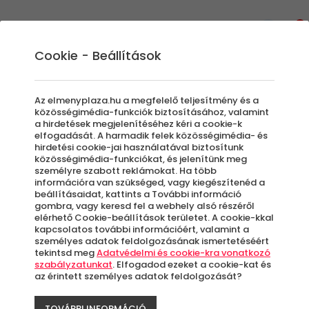
0
Cookie - Beállítások
Tollak
Az elmenyplaza.hu a megfelelő teljesítmény és a
közösségimédia-funkciók biztosításához, valamint
a hirdetések megjelenítéséhez kéri a cookie-k
elfogadását. A harmadik felek közösségimédia- és
Szűrők beállítása
hirdetési cookie-jai használatával biztosítunk
közösségimédia-funkciókat, és jelenítünk meg
személyre szabott reklámokat. Ha több
információra van szükséged, vagy kiegészítenéd a
beállításaidat, kattints a További információ
gombra, vagy keresd fel a webhely alsó részéről
elérhető Cookie-beállítások területet. A cookie-kkal
Élmények
kapcsolatos további információért, valamint a
személyes adatok feldolgozásának ismertetéséért
tekintsd meg
Adatvédelmi és cookie-kra vonatkozó
Rendezés:
szabályzatunkat
. Elfogadod ezeket a cookie-kat és
az érintett személyes adatok feldolgozását?
TOVÁBBI INFORMÁCIÓ