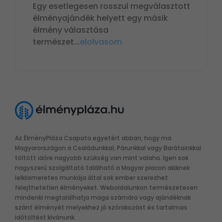
Egy esetlegesen rosszul megválasztott
élményajándék helyett egy másik
élmény választása
természet
...
elolvasom
Az ÉlményPláza Csapata egyetért abban, hogy ma
Magyarországon a Családunkkal, Párunkkal vagy Barátainkkal
töltött időre nagyobb szükség van mint valaha. Igen sok
nagyszerű szolgáltató található a Magyar piacon akiknek
lelkiismeretes munkája által sok ember szerezhet
felejthetetlen élményeket. Weboldalunkon természetesen
mindenki megtalálhatja maga számára vagy ajándéknak
szánt élményét melyekhez jó szórakozást és tartalmas
időtöltést kívánunk.