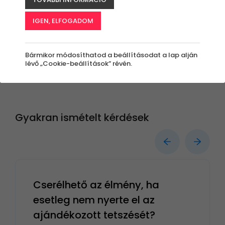
Nincs találat a keresési paraméterek szerint!
IGEN, ELFOGADOM
Bármikor módosíthatod a beállításodat a lap alján
lévő „Cookie-beállítások” révén.
Gyakran ismételt kérdések
Cserélhető az élmény, ha
esetleg nem nyerte el az
ajándékozott tetszését?