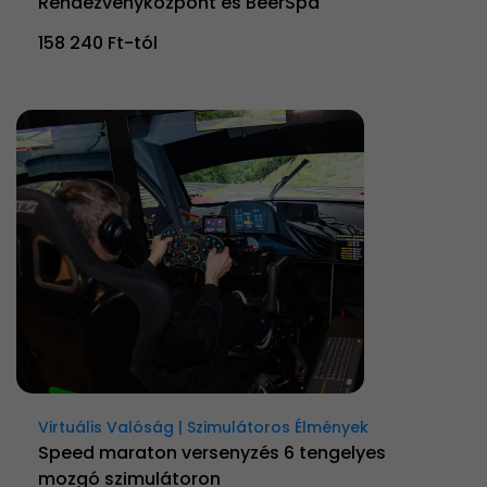
Rendezvényközpont és BeerSpa
158 240 Ft-tól
Virtuális Valóság | Szimulátoros Élmények
Speed maraton versenyzés 6 tengelyes
mozgó szimulátoron