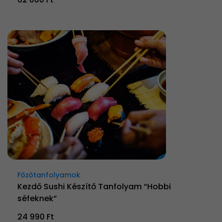
Főzőtanfolyamok
Kezdő Sushi Készítő Tanfolyam “Hobbi
séfeknek”
24 990 Ft