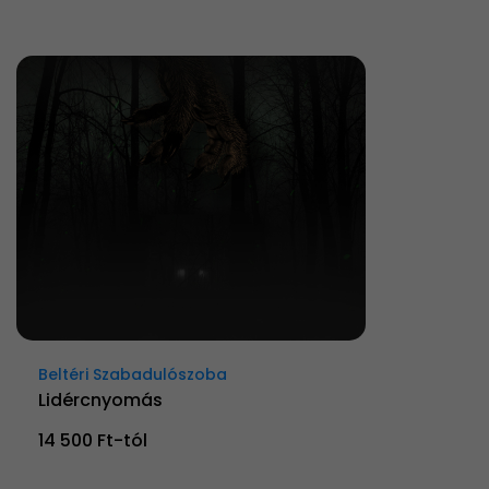
Beltéri Szabadulószoba
Lidércnyomás
14 500 Ft-tól