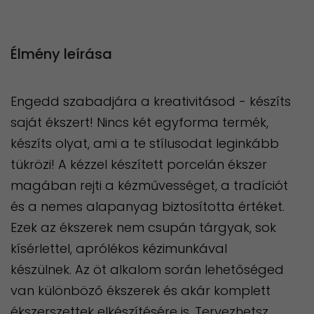
Élmény leírása
Engedd szabadjára a kreativitásod - készíts
saját ékszert! Nincs két egyforma termék,
készíts olyat, ami a te stílusodat leginkább
tükrözi! A kézzel készített porcelán ékszer
magában rejti a kézművességet, a tradíciót
és a nemes alapanyag biztosította értéket.
Ezek az ékszerek nem csupán tárgyak, sok
kísérlettel, aprólékos kézimunkával
készülnek. Az öt alkalom során lehetőséged
van különböző ékszerek és akár komplett
ékszerszettek elkészítésére is. Tervezhetsz,