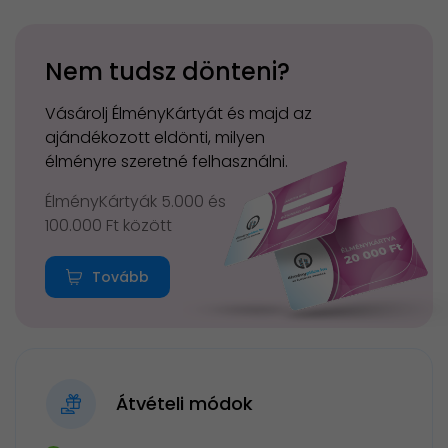
Nem tudsz dönteni?
Vásárolj ÉlményKártyát és majd az
ajándékozott eldönti, milyen
élményre szeretné felhasználni.
ÉlményKártyák 5.000 és
100.000 Ft között
Tovább
Átvételi módok