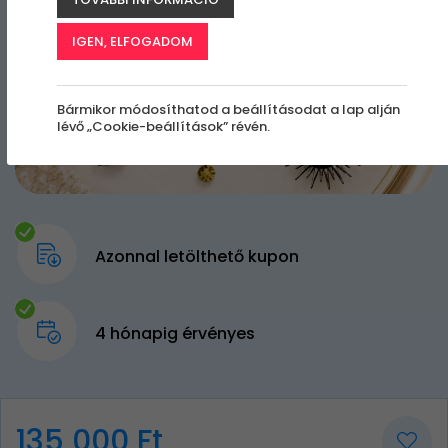
IGEN, ELFOGADOM
Bármikor módosíthatod a beállításodat a lap alján
lévő „Cookie-beállítások” révén.
Azonnal letölthető kupon
4 hónapig érvényes
135 000 Ft