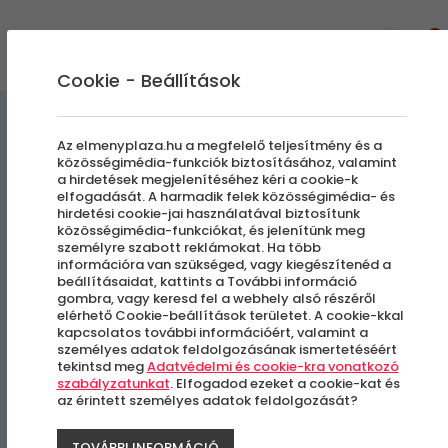
0
Cookie - Beállítások
Egyedi Élmények
Az elmenyplaza.hu a megfelelő teljesítmény és a
közösségimédia-funkciók biztosításához, valamint
a hirdetések megjelenítéséhez kéri a cookie-k
Egyedi Porcelán
elfogadását. A harmadik felek közösségimédia- és
hirdetési cookie-jai használatával biztosítunk
Ékszerkészítő workshop | 5
közösségimédia-funkciókat, és jelenítünk meg
személyre szabott reklámokat. Ha több
alkalmas bérlet
információra van szükséged, vagy kiegészítenéd a
beállításaidat, kattints a További információ
gombra, vagy keresd fel a webhely alsó részéről
elérhető Cookie-beállítások területet. A cookie-kkal
Budapest, VI. kerület
kapcsolatos további információért, valamint a
személyes adatok feldolgozásának ismertetéséért
tekintsd meg
Adatvédelmi és cookie-kra vonatkozó
szabályzatunkat
. Elfogadod ezeket a cookie-kat és
az érintett személyes adatok feldolgozását?
TOVÁBBI INFORMÁCIÓ