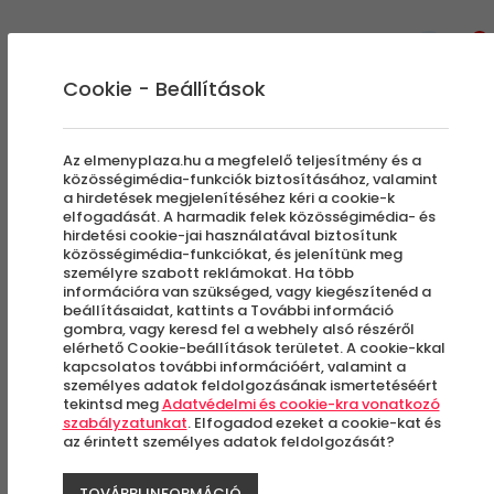
0
Cookie - Beállítások
Az elmenyplaza.hu a megfelelő teljesítmény és a
közösségimédia-funkciók biztosításához, valamint
a hirdetések megjelenítéséhez kéri a cookie-k
elfogadását. A harmadik felek közösségimédia- és
hirdetési cookie-jai használatával biztosítunk
közösségimédia-funkciókat, és jelenítünk meg
személyre szabott reklámokat. Ha több
információra van szükséged, vagy kiegészítenéd a
beállításaidat, kattints a További információ
gombra, vagy keresd fel a webhely alsó részéről
elérhető Cookie-beállítások területet. A cookie-kkal
kapcsolatos további információért, valamint a
személyes adatok feldolgozásának ismertetéséért
tekintsd meg
Adatvédelmi és cookie-kra vonatkozó
szabályzatunkat
. Elfogadod ezeket a cookie-kat és
az érintett személyes adatok feldolgozását?
2019. MÁJUS 08.
TOVÁBBI INFORMÁCIÓ