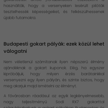
használták, hogy a versenyeken lesérült pilóták
tesztelhessék képességeiket, és felkészülhessenek
újabb futamokra.
Budapesti gokart pályák: ezek közül lehet
válogatni
Nem véletlenül számítanak ilyen népszerű élmény
ajándéknak a gokart kuponok. Elég, ha egyszer
kipróbáljuk, hogy milyen érzés barátainkkal
versenyezni egy ilyen pályán, és szinte biztos, hogy
meg akarjuk majd ismételni az élményt.
A fővárosban ráadásul az egyik legkényelmesebb,
nagy teljesítményű Sodi RX7 gokarttal
száguldozhatunk a gokart pályákon Budapesten és