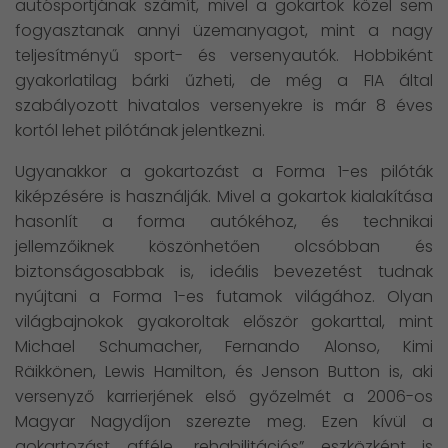
autósportjának számít, mivel a gokartok közel sem
fogyasztanak annyi üzemanyagot, mint a nagy
teljesítményű sport- és versenyautók. Hobbiként
gyakorlatilag bárki űzheti, de még a FIA által
szabályozott hivatalos versenyekre is már 8 éves
kortól lehet pilótának jelentkezni.
Ugyanakkor a gokartozást a Forma 1-es pilóták
kiképzésére is használják. Mivel a gokartok kialakítása
hasonlít a forma autókéhoz, és technikai
jellemzőiknek köszönhetően olcsóbban és
biztonságosabbak is, ideális bevezetést tudnak
nyújtani a Forma 1-es futamok világához. Olyan
világbajnokok gyakoroltak először gokarttal, mint
Michael Schumacher, Fernando Alonso, Kimi
Räikkönen, Lewis Hamilton, és Jenson Button is, aki
versenyző karrierjének első győzelmét a 2006-os
Magyar Nagydíjon szerezte meg. Ezen kívül a
gokartozást afféle „rehabilitációs” eszközként is