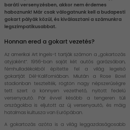
baráti versenyzésben, akkor nem érdemes
haboznunk! Már csak válogatnunk kell a budapesti
gokart pályák közül, és kiválasztani a számunkra
legszimpatikusabbat.
Honnan ered a gokart vezetés?
Az amerikai Art Ingels-t tartják számon a „gokartozás
atyjaként”. 1956-ban saját két autós garázsában,
fémhulladékokból építette fel a világ legelső
gokartját Dél-Kaliforniában. Miután a Rose Bowl
stadionban tesztelték, rögtön nagy népszerűségre
tett szert a könnyen vezethető, nyitott fedelű
versenyautó. Pár évvel később a tengeren túli
országokba is eljutott az új versenyautó, és máig
hatalmas kultusza van Európában.
A gokartozás azóta is a világ leggazdaságosabb