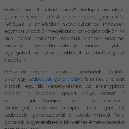
Hallott már F1 gokartozásról? Budapesten olyan
gokart versenyen is részt lehet venni, ahol gyerekek és
felnőttek is önfeledten szórakozhatnak, miközben
egymást próbálják megelőzni a kanyargós pályán. Az
első három helyezett ráadásul ajándék éremmel
térhet majd haza. Ha szobánkból eddig hiányoltuk
egy gokart aranyérmet, akkor itt a lehetőség ezt
bepótolni.
Persze amennyiben inkább kihasználnánk a jó időt,
akkor egy
szabadtéri gokart pálya
is remek alkalmat
biztosít egy kis versenyzéshez. Az élménypláza
oldalán a budaörsi gokart pálya árakat is
megnézhetjük. Szedjen össze egy bevállalós
társaságot és már bele is taposhatnak a gázba! A
szabadtéri gokartozásnál a kisebb méretű Rimo
gokartok a gyerekeknek is kényelmes élményvezetést