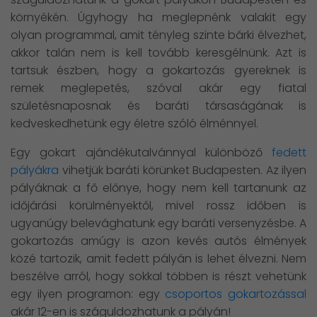
környékén. Úgyhogy ha meglepnénk valakit egy
olyan programmal, amit tényleg szinte bárki élvezhet,
akkor talán nem is kell tovább keresgélnünk. Azt is
tartsuk észben, hogy a gokartozás gyereknek is
remek meglepetés, szóval akár egy fiatal
születésnaposnak és baráti társaságának is
kedveskedhetünk egy életre szóló élménnyel.
Egy gokart ajándékutalvánnyal különböző
fedett
pályákra
vihetjük baráti körünket Budapesten. Az ilyen
pályáknak a fő előnye, hogy nem kell tartanunk az
időjárási körülményektől, mivel rossz időben is
ugyanúgy belevághatunk egy baráti versenyzésbe. A
gokartozás amúgy is azon kevés autós élmények
közé tartozik, amit fedett pályán is lehet élvezni. Nem
beszélve arról, hogy sokkal többen is részt vehetünk
egy ilyen programon: egy
csoportos gokartozással
akár 12-en is száguldozhatunk a pályán!