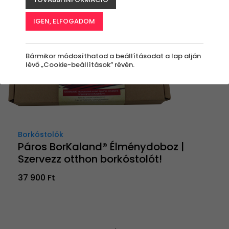
IGEN, ELFOGADOM
Bármikor módosíthatod a beállításodat a lap alján
lévő „Cookie-beállítások” révén.
Borkóstolók
Páros BorKaland® Élménydoboz |
Szervezz otthon borkóstolót!
37 900 Ft