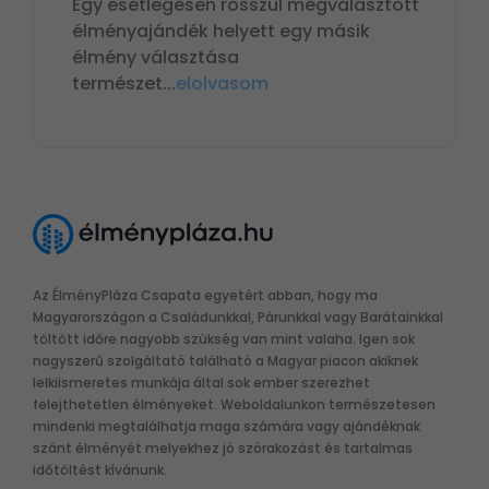
Egy esetlegesen rosszul megválasztott
élményajándék helyett egy másik
élmény választása
természet
...
elolvasom
Az ÉlményPláza Csapata egyetért abban, hogy ma
Magyarországon a Családunkkal, Párunkkal vagy Barátainkkal
töltött időre nagyobb szükség van mint valaha. Igen sok
nagyszerű szolgáltató található a Magyar piacon akiknek
lelkiismeretes munkája által sok ember szerezhet
felejthetetlen élményeket. Weboldalunkon természetesen
mindenki megtalálhatja maga számára vagy ajándéknak
szánt élményét melyekhez jó szórakozást és tartalmas
időtöltést kívánunk.