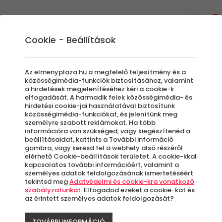
0
Cookie - Beállítások
Bögrék/Poharak/Termoszok
Az elmenyplaza.hu a megfelelő teljesítmény és a
közösségimédia-funkciók biztosításához, valamint
a hirdetések megjelenítéséhez kéri a cookie-k
elfogadását. A harmadik felek közösségimédia- és
Szűrők beállítása
hirdetési cookie-jai használatával biztosítunk
közösségimédia-funkciókat, és jelenítünk meg
személyre szabott reklámokat. Ha több
információra van szükséged, vagy kiegészítenéd a
beállításaidat, kattints a További információ
gombra, vagy keresd fel a webhely alsó részéről
elérhető Cookie-beállítások területet. A cookie-kkal
Élmények
kapcsolatos további információért, valamint a
személyes adatok feldolgozásának ismertetéséért
tekintsd meg
Adatvédelmi és cookie-kra vonatkozó
Rendezés:
szabályzatunkat
. Elfogadod ezeket a cookie-kat és
az érintett személyes adatok feldolgozását?
TOVÁBBI INFORMÁCIÓ