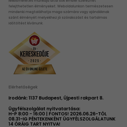
lelkiismeretes munkája által sok ember szerezhet
felejthetetlen élményeket. Weboldalunkon természetesen
mindenki megtalálhatja maga számára vagy ajándéknak
szánt élményét melyekhez jó szórakozást és tartalmas
időtöltést kívánunk.
Elérhetőségek
Irodánk: 1137 Budapest, Újpesti rakpart 8.
Ügyfélszolgálat nyitvatartása:
H-P 8:00 - 16:00 | FONTOS! 2026.06.26-TÓL
08.31-IG PÉNTEKENKÉNT ÜGYFÉLSZOLGÁLATUNK
14 ÓRÁIG TART NYITVA!