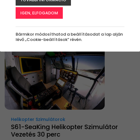
Rendezés:
IGEN, ELFOGADOM
Bármikor módosíthatod a beállításodat a lap alján
lévő „Cookie-beállítások” révén.
Helikopter Szimulátorok
S61-SeaKing Helikopter Szimulátor
Vezetés 30 perc