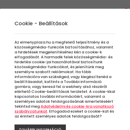
0
Cookie - Beállítások
Helikopter Szimulátorok
Az elmenyplaza.hu a megfelelő teljesítmény és a
Az egyedülálló gépezet egy felejthetetlen
közösségimédia-funkciók biztosításához, valamint
a hirdetések megjelenítéséhez kéri a cookie-k
sétarepülésre csábítja utasait. A helikopter
elfogadását. A harmadik felek közösségimédia- és
pilóták bőrébe bújva fedezhetjük fel a
hirdetési cookie-jai használatával biztosítunk
közösségimédia-funkciókat, és jelenítünk meg
magasból, hogy milyen érzés lehet egy ilyen
személyre szabott reklámokat. Ha több
vasmadarat a levegőben tartani.
információra van szükséged, vagy kiegészítenéd a
beállításaidat, kattints a További információ
gombra, vagy keresd fel a webhely alsó részéről
elérhető Cookie-beállítások területet. A cookie-kkal
Szűrők beállítása
kapcsolatos további információért, valamint a
személyes adatok feldolgozásának ismertetéséért
tekintsd meg
Adatvédelmi és cookie-kra vonatkozó
szabályzatunkat
. Elfogadod ezeket a cookie-kat és
az érintett személyes adatok feldolgozását?
Élmények
TOVÁBBI INFORMÁCIÓ