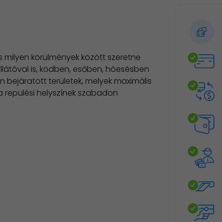
és milyen körülmények között szeretne
ellátóval is, ködben, esőben, hóesésben
ejáratott területek, melyek maximális
a repülési helyszínek szabadon