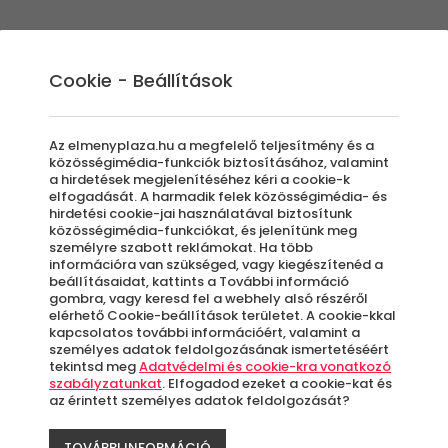
Élmények
Ajándék ötletek
Újdonságok
A
Cookie - Beállítások
Az elmenyplaza.hu a megfelelő teljesítmény és a
közösségimédia-funkciók biztosításához, valamint
a hirdetések megjelenítéséhez kéri a cookie-k
S61
elfogadását. A harmadik felek közösségimédia- és
hirdetési cookie-jai használatával biztosítunk
közösségimédia-funkciókat, és jelenítünk meg
személyre szabott reklámokat. Ha több
Hel
információra van szükséged, vagy kiegészítenéd a
beállításaidat, kattints a További információ
gombra, vagy keresd fel a webhely alsó részéről
Szi
elérhető Cookie-beállítások területet. A cookie-kkal
kapcsolatos további információért, valamint a
személyes adatok feldolgozásának ismertetéséért
tekintsd meg
Adatvédelmi és cookie-kra vonatkozó
óra
szabályzatunkat
. Elfogadod ezeket a cookie-kat és
az érintett személyes adatok feldolgozását?
TOVÁBBI INFORMÁCIÓ