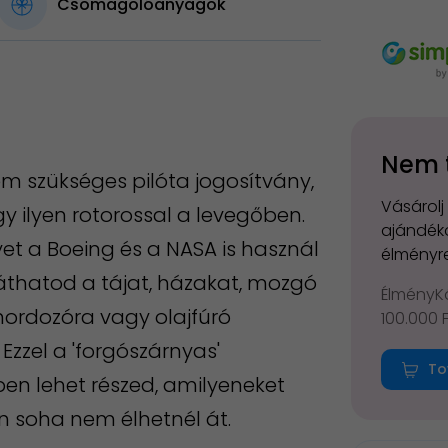
Csomagolóanyagok
Nem 
em szükséges pilóta jogosítvány,
Vásárolj
gy ilyen rotorossal a levegőben.
ajándéko
yet a Boeing és a NASA is használ
élményre
áthatod a tájat, házakat, mozgó
ÉlményKá
hordozóra vagy olajfúró
100.000 
 Ezzel a 'forgószárnyas'
To
n lehet részed, amilyeneket
soha nem élhetnél át.