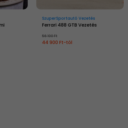
SzuperSportautó Vezetés
mi
Ferrari 488 GTB Vezetés
56 100 Ft
44 900 Ft-tól