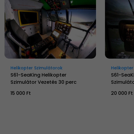
Helikopter Szimulátorok
Helikopter
S61-SeaKing Helikopter
S61-SeaKi
Szimulátor Vezetés 30 perc
Szimuláto
15 000 Ft
20 000 Ft