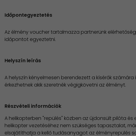
Időpontegyeztetés
Az élmény voucher tartalmazza partnerünk elérhetősége
időpontot egyeztetni.
Helyszín leírás
A helyszín kényelmesen berendezett a kísérők számára is
érkezhetnek akik szeretnék végigkövetni az élményt.
Részvételi információk
A helikopterben "repülés" közben az újdonsült pilóta é
helikopter vezetéséhez nem szükséges tapasztalat, má
elsajátíthatja a kellő tudásanyagot az élményrepülés s