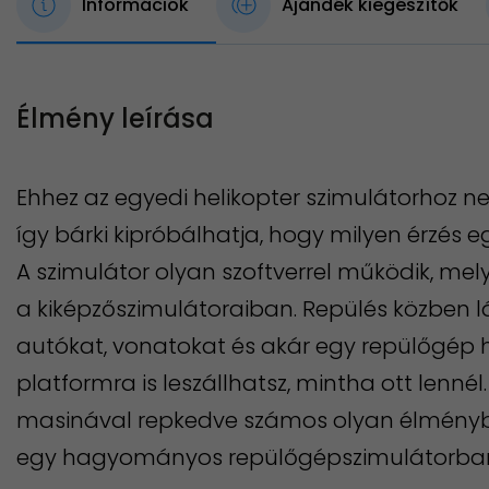
Információk
Ajándék kiegészítők
Élmény leírása
Ehhez az egyedi helikopter szimulátorhoz n
így bárki kipróbálhatja, hogy milyen érzés e
A szimulátor olyan szoftverrel működik, mel
a kiképzőszimulátoraiban. Repülés közben l
autókat, vonatokat és akár egy repülőgép 
platformra is leszállhatsz, mintha ott lennél.
masinával repkedve számos olyan élménybe
egy hagyományos repülőgépszimulátorban 