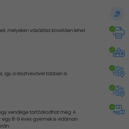
it, melyeken vásárlást követően lehet
, így a résztvevővel többen is
s egy vendége tartózkodhat még. A
r egy 8-9 éves gyermek is vidáman
orán.