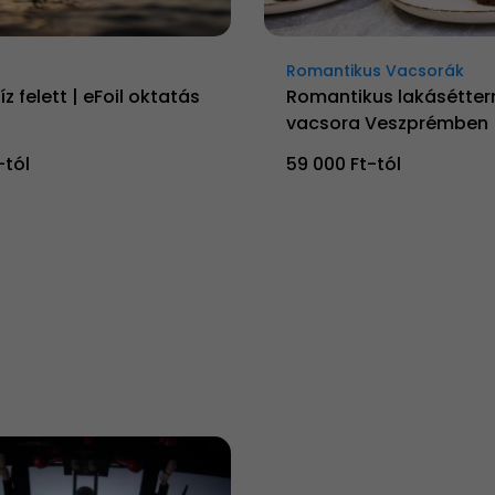
Romantikus Vacsorák
íz felett | eFoil oktatás
Romantikus lakásétter
vacsora Veszprémben
-tól
59 000 Ft-tól