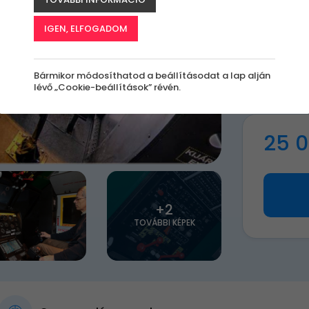
Bu
IGEN, ELFOGADOM
A
le
Bármikor módosíthatod a beállításodat a lap alján
k
lévő „Cookie-beállítások” révén.
25 0
+2
TOVÁBBI KÉPEK