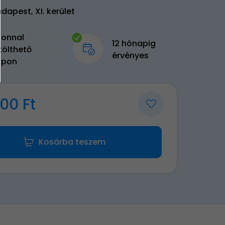
dapest, XI. kerület
zonnal
12 hónapig
tölthető
érvényes
upon
00 Ft
Kosárba teszem