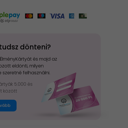
tudsz dönteni?
 ÉlményKártyát és majd az
zott eldönti, milyen
 szeretné felhasználni.
rtyák 5.000 és
Ft között
vább