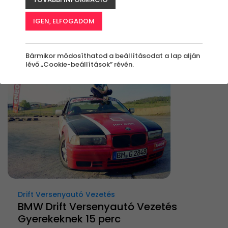
Rendezés:
IGEN, ELFOGADOM
Bármikor módosíthatod a beállításodat a lap alján
lévő „Cookie-beállítások” révén.
Drift Versenyautó Vezetés
BMW Drift Versenyautó Vezetés
Gyerekeknek 15 perc