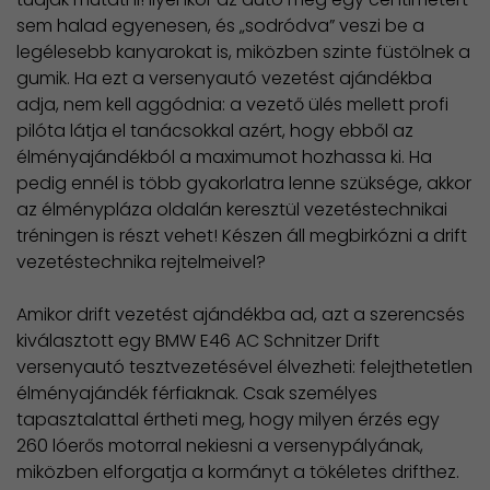
sem halad egyenesen, és „sodródva” veszi be a
legélesebb kanyarokat is, miközben szinte füstölnek a
gumik. Ha ezt a versenyautó vezetést ajándékba
adja, nem kell aggódnia: a vezető ülés mellett profi
pilóta látja el tanácsokkal azért, hogy ebből az
élményajándékból a maximumot hozhassa ki. Ha
pedig ennél is több gyakorlatra lenne szüksége, akkor
az élménypláza oldalán keresztül vezetéstechnikai
tréningen is részt vehet! Készen áll megbirkózni a drift
vezetéstechnika rejtelmeivel?
Amikor drift vezetést ajándékba ad, azt a szerencsés
kiválasztott egy BMW E46 AC Schnitzer Drift
versenyautó tesztvezetésével élvezheti: felejthetetlen
élményajándék férfiaknak. Csak személyes
tapasztalattal értheti meg, hogy milyen érzés egy
260 lóerős motorral nekiesni a versenypályának,
miközben elforgatja a kormányt a tökéletes drifthez.