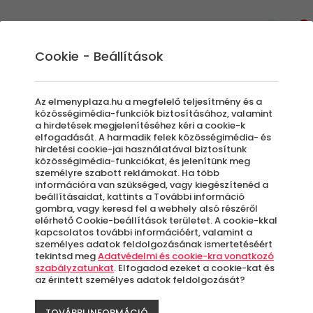
0
Cookie - Beállítások
Élményvezetés és élményautózás
Drift Versenyautó Vezetés
Az elmenyplaza.hu a megfelelő teljesítmény és a
Vágysz néha egy kis gumifüstölésre vagy
közösségimédia-funkciók biztosításához, valamint
a hirdetések megjelenítéséhez kéri a cookie-k
esetleg egy-egy kanyart kilincsel előre vennél
elfogadását. A harmadik felek közösségimédia- és
be? Akkor a legjobb helyen jársz! Profi
hirdetési cookie-jai használatával biztosítunk
közösségimédia-funkciókat, és jelenítünk meg
versenyautók várják, hogy a kormányuk mögé
személyre szabott reklámokat. Ha több
ülve a gázba taposs. Driftre fel!
információra van szükséged, vagy kiegészítenéd a
beállításaidat, kattints a További információ
gombra, vagy keresd fel a webhely alsó részéről
elérhető Cookie-beállítások területet. A cookie-kkal
Szűrők beállítása
kapcsolatos további információért, valamint a
személyes adatok feldolgozásának ismertetéséért
tekintsd meg
Adatvédelmi és cookie-kra vonatkozó
szabályzatunkat
. Elfogadod ezeket a cookie-kat és
az érintett személyes adatok feldolgozását?
Élmények
TOVÁBBI INFORMÁCIÓ