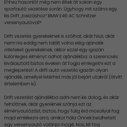
Ehhez hasonlót még nem éltek át sokan egy
sportautó vezetése során. Úgyhogy mit szólna egy
kis Drift „taxizáshoz” BMW E46 AC Schnitzer
versenyautóval?
Drift vezetés gyerekeknek is szólhat, akár hiszi, akár
nem! Ha eddig nem talált volna elég ajándék
ötleteket gyerekeknek, akkor ezzel egy igazán
különleges élményt adhat ajándékba: a szerencsés
kiválasztott biztos éveken át fogja emlegetni ezt a
meglepetést! A drift autó vezetés igazán olyan
ajándék, amellyel letérhet más jól bejárt utakról (átvitt
értelemben is).
Drift vezetést ajándékba adni nem kis dolog, és akár
felnőttnek, akár gyereknek szánja ezt az
élményautózást, biztos, hogy fülig érő mosollyal fog
majd emlékezni arra, amikor hála Önnek beülhetett
egy versenyautó volánja mögé. Nos, kit fog