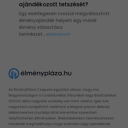
ajándékozott tetszését?
Egy esetlegesen rosszul megválasztott
élményajándék helyett egy másik
élmény választása
természet
...
elolvasom
Az ÉlményPláza Csapata egyetért abban, hogy ma
Magyarországon a Családunkkal, Párunkkal vagy Barátainkkal
töltött időre nagyobb szükség van mint valaha. Igen sok
nagyszerű szolgáltató található a Magyar piacon akiknek
lelkiismeretes munkája által sok ember szerezhet
felejthetetlen élményeket. Weboldalunkon természetesen
mindenki megtalálhatja maga számára vagy ajándéknak