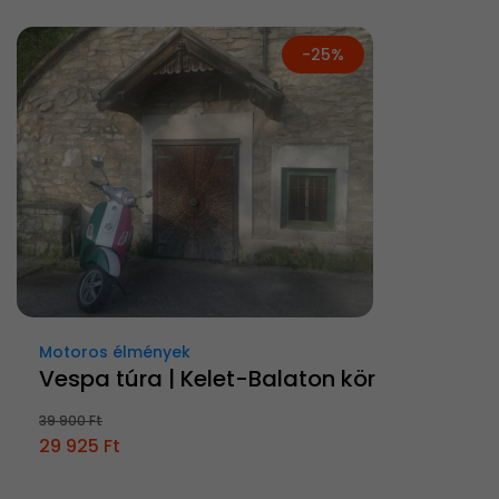
-25%
Motoros élmények
Vespa túra | Kelet-Balaton kör
39 900 Ft
29 925 Ft