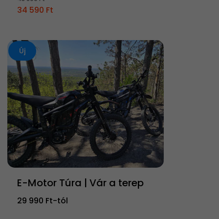
34 590 Ft
Új
E-Motor Túra | Vár a terep
29 990 Ft-tól