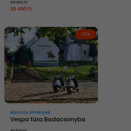
49 900 Ft
39 490 Ft
-21%
Motoros élmények
Vespa túra Badacsonyba
43 800 Ft