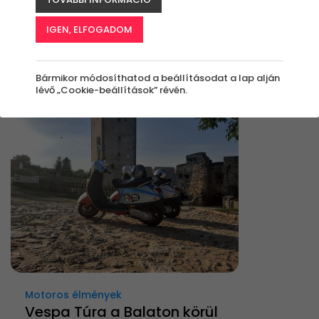
Élmények
IGEN, ELFOGADOM
Rendezés:
Bármikor módosíthatod a beállításodat a lap alján
lévő „Cookie-beállítások” révén.
-21%
Motoros élmények
Vespa Túra a Balaton körül