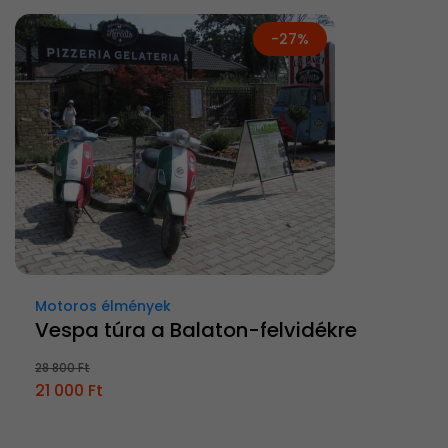
-27%
Motoros élmények
Vespa túra a Balaton-felvidékre
28 800 Ft
21 000 Ft