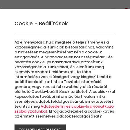
0
Cookie - Beállítások
Motorozás és motoros
Az elmenyplaza.hu a megfelelő teljesítmény és a
élményprogramok
közösségimédia-funkciók biztosításához, valamint
a hirdetések megjelenítéséhez kéri a cookie-k
Legyen szó egy kis kirándulásról, túráról, vagy
elfogadását. A harmadik felek közösségimédia- és
hirdetési cookie-jai használatával biztosítunk
akár egy vezetéstechnikai tréningről, amit
közösségimédia-funkciókat, és jelenítünk meg
szívből ajándékoznál szerettednek, ebben az
személyre szabott reklámokat. Ha több
élmény kategóriában mindent megtalálsz a
információra van szükséged, vagy kiegészítenéd a
beállításaidat, kattints a További információ
kétkerekűek szerelmesei számára.
gombra, vagy keresd fel a webhely alsó részéről
elérhető Cookie-beállítások területet. A cookie-kkal
kapcsolatos további információért, valamint a
személyes adatok feldolgozásának ismertetéséért
Szűrők beállítása
tekintsd meg
Adatvédelmi és cookie-kra vonatkozó
szabályzatunkat
. Elfogadod ezeket a cookie-kat és
az érintett személyes adatok feldolgozását?
TOVÁBBI INFORMÁCIÓ