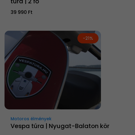
túra | 2 fő
39 990 Ft
-21%
Motoros élmények
Vespa túra | Nyugat-Balaton kör