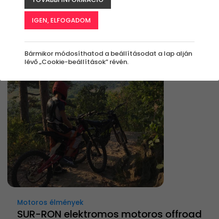
Élmények
IGEN, ELFOGADOM
Rendezés:
Bármikor módosíthatod a beállításodat a lap alján
lévő „Cookie-beállítások” révén.
Motoros élmények
SUR-RON elektromos motoros offroad