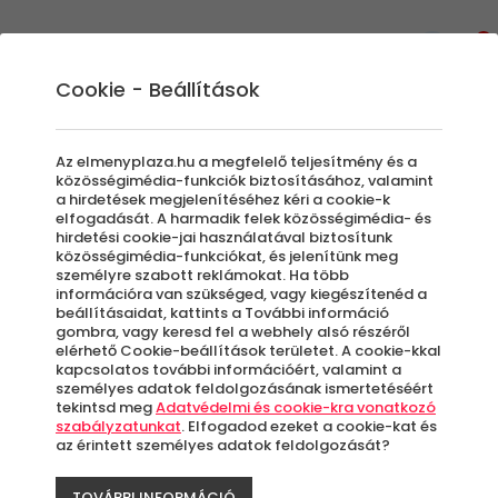
0
Cookie - Beállítások
Motorozás és motoros
Az elmenyplaza.hu a megfelelő teljesítmény és a
élményprogramok
közösségimédia-funkciók biztosításához, valamint
a hirdetések megjelenítéséhez kéri a cookie-k
Legyen szó egy kis kirándulásról, túráról, vagy
elfogadását. A harmadik felek közösségimédia- és
hirdetési cookie-jai használatával biztosítunk
akár egy vezetéstechnikai tréningről, amit
közösségimédia-funkciókat, és jelenítünk meg
szívből ajándékoznál szerettednek, ebben az
személyre szabott reklámokat. Ha több
élmény kategóriában mindent megtalálsz a
információra van szükséged, vagy kiegészítenéd a
beállításaidat, kattints a További információ
kétkerekűek szerelmesei számára.
gombra, vagy keresd fel a webhely alsó részéről
elérhető Cookie-beállítások területet. A cookie-kkal
kapcsolatos további információért, valamint a
személyes adatok feldolgozásának ismertetéséért
Szűrők beállítása
tekintsd meg
Adatvédelmi és cookie-kra vonatkozó
szabályzatunkat
. Elfogadod ezeket a cookie-kat és
az érintett személyes adatok feldolgozását?
TOVÁBBI INFORMÁCIÓ