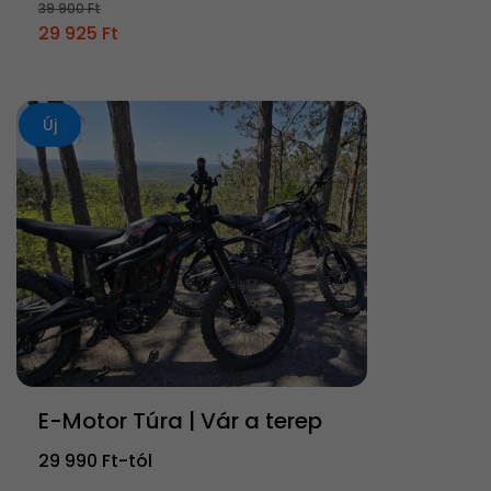
39 900 Ft
29 925 Ft
Új
E-Motor Túra | Vár a terep
29 990 Ft-tól