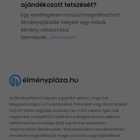
ajándékozott tetszését?
Egy esetlegesen rosszul megválasztott
élményajándék helyett egy másik
élmény választása
természet
...
elolvasom
Az ÉlményPláza Csapata egyetért abban, hogy ma
Magyarországon a Családunkkal, Párunkkal vagy Barátainkkal
töltött időre nagyobb szükség van mint valaha. Igen sok
nagyszerű szolgáltató található a Magyar piacon akiknek
lelkiismeretes munkája által sok ember szerezhet
felejthetetlen élményeket. Weboldalunkon természetesen
mindenki megtalálhatja maga számára vagy ajándéknak