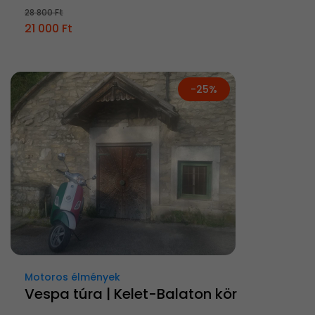
28 800 Ft
21 000 Ft
-25%
Motoros élmények
Vespa túra | Kelet-Balaton kör