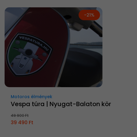
-21%
Motoros élmények
Vespa túra | Nyugat-Balaton kör
49 900 Ft
39 490 Ft