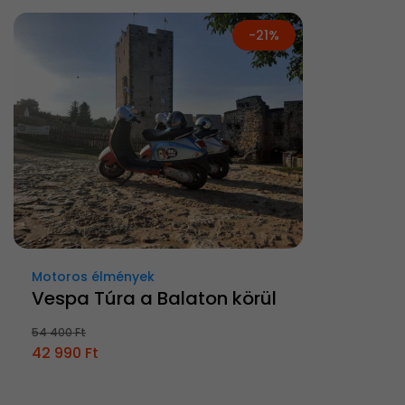
-21%
Motoros élmények
Vespa Túra a Balaton körül
54 400 Ft
42 990 Ft