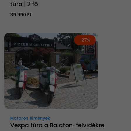
túra | 2 fő
39 990 Ft
-27%
Motoros élmények
Vespa túra a Balaton-felvidékre