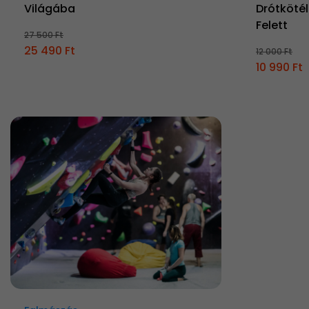
Világába
Drótköté
Felett
27 500 Ft
25 490 Ft
12 000 Ft
10 990 Ft