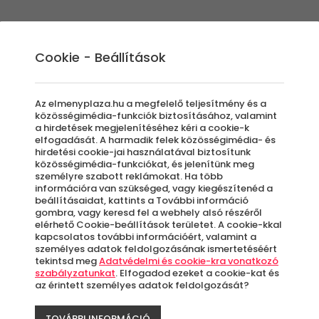
Élmények
Ajándék ötletek
Újdonságok
A
Cookie - Beállítások
Az elmenyplaza.hu a megfelelő teljesítmény és a
közösségimédia-funkciók biztosításához, valamint
a hirdetések megjelenítéséhez kéri a cookie-k
elfogadását. A harmadik felek közösségimédia- és
hirdetési cookie-jai használatával biztosítunk
közösségimédia-funkciókat, és jelenítünk meg
személyre szabott reklámokat. Ha több
információra van szükséged, vagy kiegészítenéd a
beállításaidat, kattints a További információ
gombra, vagy keresd fel a webhely alsó részéről
elérhető Cookie-beállítások területet. A cookie-kkal
kapcsolatos további információért, valamint a
személyes adatok feldolgozásának ismertetéséért
tekintsd meg
Adatvédelmi és cookie-kra vonatkozó
értékben?
Kinek szól az
Milyen alkalomra?
szabályzatunkat
. Elfogadod ezeket a cookie-kat és
élmény?
nyi
Bármilyen
az érintett személyes adatok feldolgozását?
Bárkinek
TOVÁBBI INFORMÁCIÓ