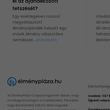
el az ajándékozott
tetszését?
Egy esetlegesen rosszul
Vásárl
megválasztott
általá
élményajándék helyett egy
áll ren
másik élmény választása
felhas
természet
...
elolvasom
illetőe
Elérhetőség
Az ÉlményPláza Csapata egyetért abban, hogy
Irodánk: 1137
ma Magyarországon a Családunkkal, Párunkkal
Újpesti rakpar
vagy Barátainkkal töltött időre nagyobb
Ügyfélszolgá