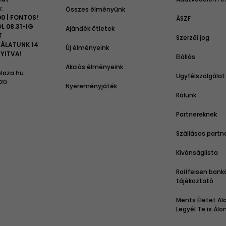
:
Összes élményünk
00 | FONTOS!
ÁSZF
L 08.31-IG
Ajándék ötletek
T
Szerzői jog
ÁLATUNK 14
Új élményeink
YITVA!
Elállás
Akciós élményeink
laza.hu
Ügyfélszolgálat
 20
Nyereményjáték
Rólunk
Partnereknek
Szállásos partn
Kívánságlista
Raiffeisen bank
tájékoztató
Ments Életet Ala
Legyél Te is Ál