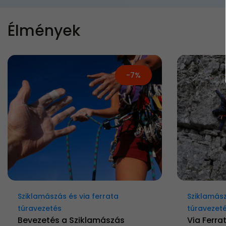
Élmények
-7%
Sziklamászás és via ferrata
Sziklamász
túravezetés
túravezet
Bevezetés a Sziklamászás
Via Ferra