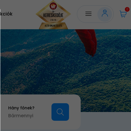
0
kciók
Hány főnek?
Bármennyi