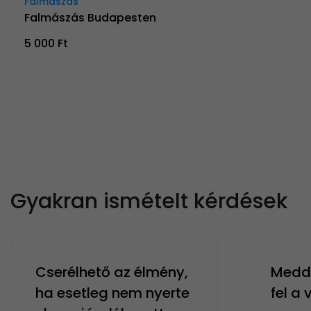
Falmászás
Falmászás Budapesten
5 000 Ft
Gyakran ismételt kérdések
Cserélhető az élmény,
Meddi
ha esetleg nem nyerte
fel a