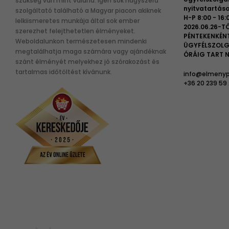
szükség van mint valaha. Igen sok nagyszerű
nyitvatartása
szolgáltató található a Magyar piacon akiknek
H-P 8:00 - 16:
lelkiismeretes munkája által sok ember
2026.06.26-TÓ
szerezhet felejthetetlen élményeket.
PÉNTEKENKÉN
Weboldalunkon természetesen mindenki
ÜGYFÉLSZOLG
megtalálhatja maga számára vagy ajándéknak
ÓRÁIG TART N
szánt élményét melyekhez jó szórakozást és
tartalmas időtöltést kívánunk.
info@elmenyp
+36 20 239 59