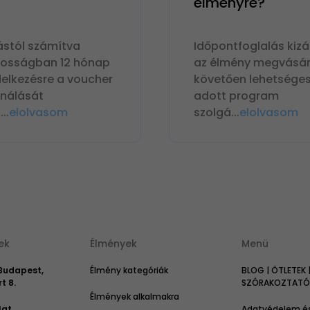
élményre?
ástól számítva
Időpontfoglalás kizá
nosságban 12 hónap
az élmény megvásár
delkezésre a voucher
követően lehetséges
ználását
adott program
n
...
elolvasom
szolgá
...
elolvasom
ek
Élmények
Menü
 Budapest,
Élmény kategóriák
BLOG | ÖTLETEK 
t 8.
SZÓRAKOZTATÓ 
Élmények alkalmakra
lat
Adatvédelem és