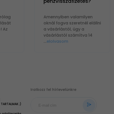
pénzvisszafizetés?
rólag
Amennyiben valamilyen
lását
oknál fogva szeretnél elállni
! Az
a vásárlástól, úgy a
vásárlástól számítva 14
...
elolvasom
Iratkozz fel hírlevelünkre
|
TARTALMAK ;)
 adatkezelés