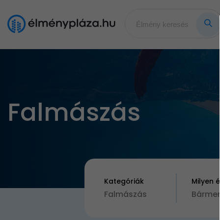
Falmászás
Kategóriák
Milyen 
Falmászás
Bármen