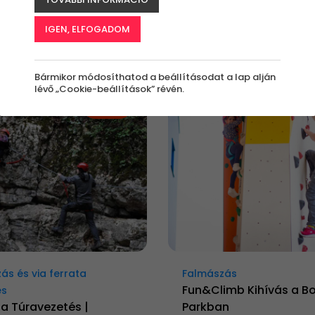
IGEN, ELFOGADOM
Bármikor módosíthatod a beállításodat a lap alján
lévő „Cookie-beállítások” révén.
-8%
ás és via ferrata
Falmászás
Fun&Climb Kihívás a B
és
ta Túravezetés |
Parkban