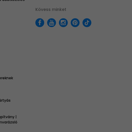
Kövess minket
ereknek
ártyás
pítvány |
omvarázsló