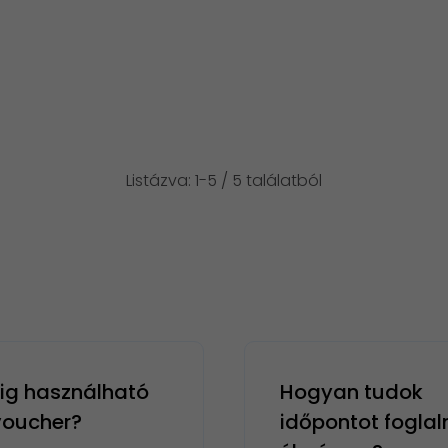
Listázva: 1-5 / 5 találatból
g használható
Hogyan tudok
 voucher?
időpontot foglal