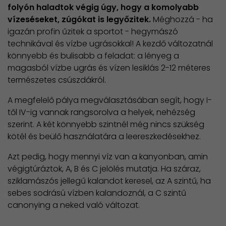
folyón haladtok végig úgy, hogy a komolyabb
vízeséseket, zúgókat is legyőzitek.
Méghozzá - ha
igazán profin űzitek a sportot - hegymászó
technikával és vízbe ugrásokkal! A kezdő változatnál
könnyebb és bulisabb a feladat: a lényeg a
magasból vízbe ugrás és vízen lesiklás 2-12 méteres
természetes csúszdákról.
A megfelelő pálya megválasztásában segít, hogy I-
től IV-ig vannak rangsorolva a helyek, nehézség
szerint. A két könnyebb szintnél még nincs szükség
kötél és beülő használatára a leereszkedésekhez.
Azt pedig, hogy mennyi víz van a kanyonban, amin
végigtúráztok, A, B és C jelölés mutatja. Ha száraz,
sziklamászós jellegű kalandot keresel, az A szintű, ha
sebes sodrású vízben kalandoznál, a C szintű
canonying a neked való változat.