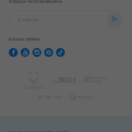
Iratkozz fel hírlevelünkre
Kövess minket