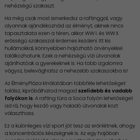
nehézségű szakaszt.
Ha még csak most ismerkedsz a raftinggal, vagy
olyannak ajándékoznád az élményt, akinek nincs
tapasztalata ezen a téren, akkor WW I. és WW II.
erősségű szakasszal érdemes kezdeni. Itt kis
hullámokkal, könnyebben hajózható örvényekkel
találkozhatunk. Ezek a nehézségű vízi útvonalak
ajánlhatóak a gyerekeknek is. Ha több izgalomra
vágysz, belevághatsz a nehezebb szakaszokba is!
Az ÉlményPláza kínálatában többféle lehetőséget
találsz, kipróbálhatod magad
szelídebb és vadabb
folyókon is
. A rafting túra a Soca folyón lehetőséget
ad rá, hogy kezdő vagy haladó útvonalak közt
választhass.
Ez a különleges vízi sport jót tesz az erőnlétnek, ahogy
a koncentrációs készségnek is. Az egy hajóban