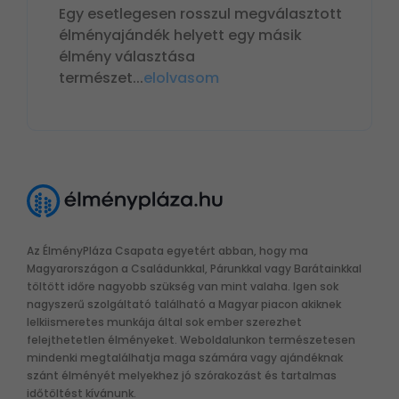
Egy esetlegesen rosszul megválasztott
élményajándék helyett egy másik
élmény választása
természet
...
elolvasom
Az ÉlményPláza Csapata egyetért abban, hogy ma
Magyarországon a Családunkkal, Párunkkal vagy Barátainkkal
töltött időre nagyobb szükség van mint valaha. Igen sok
nagyszerű szolgáltató található a Magyar piacon akiknek
lelkiismeretes munkája által sok ember szerezhet
felejthetetlen élményeket. Weboldalunkon természetesen
mindenki megtalálhatja maga számára vagy ajándéknak
szánt élményét melyekhez jó szórakozást és tartalmas
időtöltést kívánunk.