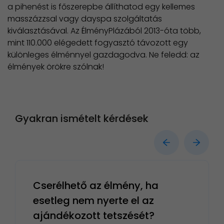
a pihenést is főszerepbe állíthatod egy kellemes
masszázzsal vagy dayspa szolgáltatás
kiválasztásával. Az ÉlményPlázából 2013-óta több,
mint 110.000 elégedett fogyasztó távozott egy
különleges élménnyel gazdagodva. Ne feledd: az
élmények örökre szólnak!
Gyakran ismételt kérdések
Cserélhető az élmény, ha
esetleg nem nyerte el az
ajándékozott tetszését?