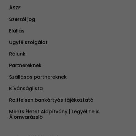
ÁSZF
Szerzői jog
Elállás
Ügyfélszolgálat
Rólunk
Partnereknek
Szállásos partnereknek
Kívánságlista
Raiffeisen bankártyás tájékoztató
Ments Életet Alapítvány | Legyél Te is
Álomvarázsló