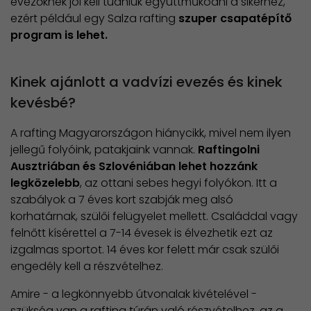
evezőknek jól kell tudniuk együttműködni a sikerhez,
ezért például egy Salza rafting
szuper csapatépítő
program is lehet.
Kinek ajánlott a vadvízi evezés és kinek
kevésbé?
A rafting Magyarországon hiánycikk, mivel nem ilyen
jellegű folyóink, patakjaink vannak.
Raftingolni
Ausztriában és Szlovéniában lehet hozzánk
legközelebb
, az ottani sebes hegyi folyókon. Itt a
szabályok a 7 éves kort szabják meg alsó
korhatárnak, szülői felügyelet mellett. Családdal vagy
felnőtt kísérettel a 7-14 évesek is élvezhetik ezt az
izgalmas sportot. 14 éves kor felett már csak szülői
engedély kell a részvételhez.
Amire - a legkönnyebb útvonalak kivételével -
szükség van a rafting túrán való részvételhez, az a