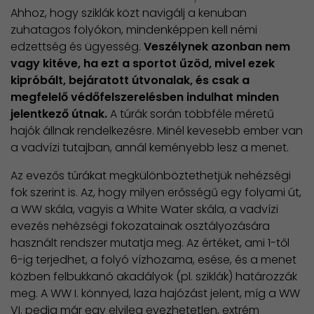
Ahhoz, hogy sziklák közt navigálj a kenuban
zuhatagos folyókon, mindenképpen kell némi
edzettség és ügyesség.
Veszélynek azonban nem
vagy kitéve, ha ezt a sportot űzöd, mivel ezek
kipróbált, bejáratott útvonalak, és csak a
megfelelő védőfelszerelésben indulhat minden
jelentkező útnak.
A túrák során többféle méretű
hajók állnak rendelkezésre. Minél kevesebb ember van
a vadvízi tutajban, annál keményebb lesz a menet.
Az evezős túrákat megkülönböztethetjük nehézségi
fok szerint is. Az, hogy milyen erősségű egy folyami út,
a WW skála, vagyis a White Water skála, a vadvízi
evezés nehézségi fokozatainak osztályozására
használt rendszer mutatja meg. Az értéket, ami 1-től
6-ig terjedhet, a folyó vízhozama, esése, és a menet
közben felbukkanó akadályok (pl. sziklák) határozzák
meg. A WW I. könnyed, laza hajózást jelent, míg a WW
VI. pedig már egy elvileg evezhetetlen, extrém