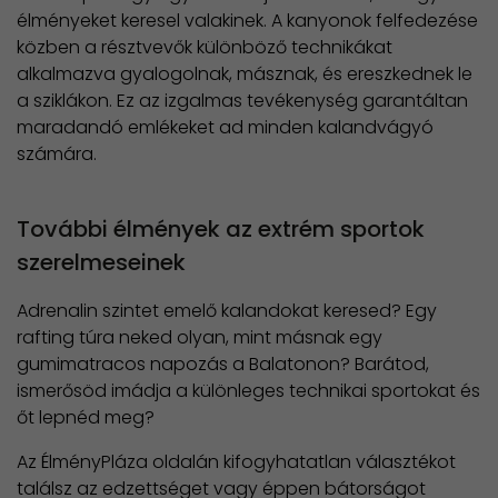
élményeket keresel valakinek. A kanyonok felfedezése
közben a résztvevők különböző technikákat
alkalmazva gyalogolnak, másznak, és ereszkednek le
a sziklákon. Ez az izgalmas tevékenység garantáltan
maradandó emlékeket ad minden kalandvágyó
számára.
További élmények az extrém sportok
szerelmeseinek
Adrenalin szintet emelő kalandokat keresed? Egy
rafting túra neked olyan, mint másnak egy
gumimatracos napozás a Balatonon? Barátod,
ismerősöd imádja a különleges technikai sportokat és
őt lepnéd meg?
Az ÉlményPláza oldalán kifogyhatatlan választékot
találsz az edzettséget vagy éppen bátorságot