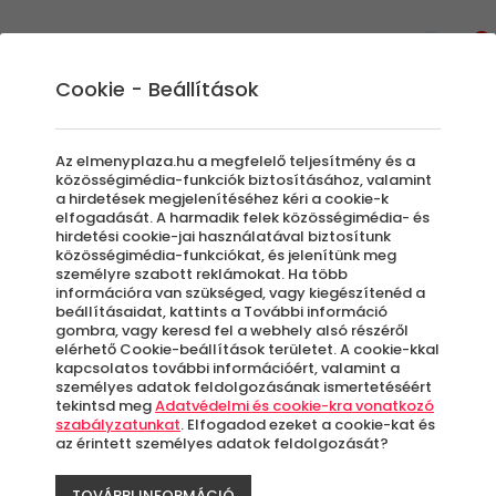
0
Cookie - Beállítások
Extrém Élmények
Rafting túrák és canyoning: az
Az elmenyplaza.hu a megfelelő teljesítmény és a
adrenalin szerelmeseinek
közösségimédia-funkciók biztosításához, valamint
a hirdetések megjelenítéséhez kéri a cookie-k
Kellemes környezet a természet sűrűjében,
elfogadását. A harmadik felek közösségimédia- és
hirdetési cookie-jai használatával biztosítunk
ahol profi csapatok, sok nevetés és izgalom
közösségimédia-funkciókat, és jelenítünk meg
várja azokat, akik ki szeretnének egy rövid
személyre szabott reklámokat. Ha több
időre szabadulni a hétköznapok
információra van szükséged, vagy kiegészítenéd a
beállításaidat, kattints a További információ
forgatagából. A vadvízi evezés igazán
gombra, vagy keresd fel a webhely alsó részéről
remek program lehet barátokkal, családdal
elérhető Cookie-beállítások területet. A cookie-kkal
kapcsolatos további információért, valamint a
vagy akár a kollégákkal. Egy ilyen program
személyes adatok feldolgozásának ismertetéséért
biztosan összehozza a csapatot. Az
tekintsd meg
Adatvédelmi és cookie-kra vonatkozó
szabályzatunkat
. Elfogadod ezeket a cookie-kat és
ÉlményPláza kuponjával azonban most egy
az érintett személyes adatok feldolgozását?
másik, újonnan kifejlesztett és nagyon
izgalmas
TOVÁBBI INFORMÁCIÓ