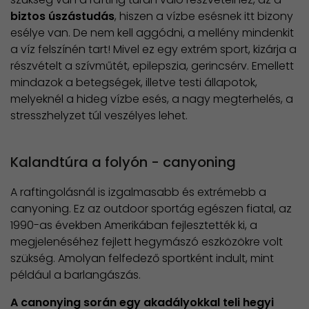
biztos úszástudás
, hiszen a vízbe esésnek itt bizony
esélye van. De nem kell aggódni, a mellény mindenkit
a víz felszínén tart! Mivel ez egy extrém sport, kizárja a
részvételt a szívműtét, epilepszia, gerincsérv. Emellett
mindazok a betegségek, illetve testi állapotok,
melyeknél a hideg vízbe esés, a nagy megterhelés, a
stresszhelyzet túl veszélyes lehet.
Kalandtúra a folyón - canyoning
A raftingolásnál is izgalmasabb és extrémebb a
canyoning. Ez az outdoor sportág egészen fiatal, az
1990-as években Amerikában fejlesztették ki, a
megjelenéséhez fejlett hegymászó eszközökre volt
szükség. Amolyan felfedező sportként indult, mint
például a barlangászás.
A canonying során egy akadályokkal teli hegyi