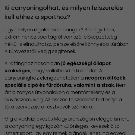
Ki canyoningolhat, és milyen felszerelés
kell ehhez a sporthoz?
Ugye milyen izgalmasan hangzik? Bár úgy tűnik,
extrém nehéz sportágról van szó, előképzettség
nélkül is elindulhatsz, persze elsőre könnyebb túrákon.
A túravezetők végig segítenek.
A raftinghoz hasonlóan
jó egészségi állapot
szükséges
, hogy vállalhasd a kalandot. A
canyoninghoz elengedhetetlen a
neoprén öltözék,
speciális cipő és fürdőruha, valamint a sisak
. Nem
árt bizonyos útvonalakon a mentőmellény és a
búvárszemüveg. Az összes felszerelést biztosítja a
túra szervezője a résztvevők számára.
Míg a vadvízi evezés Magyarországon eléggé ismert,
a canyoning egy igazán különleges, kevesek által
ismert sport. Így egy remek ajándék lehet, ha egyedi