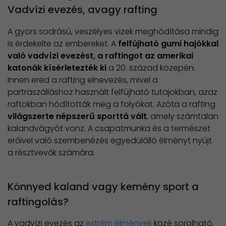
Vadvízi evezés, avagy rafting
A gyors sodrású, veszélyes vizek meghódítása mindig
is érdekelte az embereket. A
felfújható gumi hajókkal
való vadvízi evezést, a raftingot az amerikai
katonák kísérletezték ki
a 20. század közepén.
Innen ered a rafting elnevezés, mivel a
partraszálláshoz használt felfújható tutajokban, azaz
raftokban hódították meg a folyókat. Azóta a rafting
világszerte népszerű sporttá vált
, amely számtalan
kalandvágyót vonz. A csapatmunka és a természet
erőivel való szembenézés egyedülálló élményt nyújt
a résztvevők számára.
Könnyed kaland vagy kemény sport a
raftingolás?
A vadvízi evezés az
extrém élmények
közé sorolható.