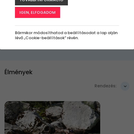
outdoor sportot, a canyoningot is
kipróbálhatod, akár egyedül, akár
IGEN, ELFOGADOM
csapatban!
Bármikor módosíthatod a beállításodat a lap alján
Szűrők beállítása
lévő „Cookie-beállítások” révén.
Élmények
Rendezés: