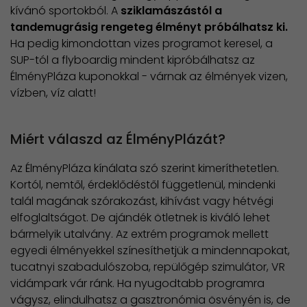
kívánó sportokból. A
sziklamászástól a
tandemugrásig rengeteg élményt próbálhatsz ki.
Ha pedig kimondottan vizes programot keresel, a
SUP-tól a flyboardig mindent kipróbálhatsz az
ÉlményPláza kuponokkal - várnak az élmények vizen,
vízben, víz alatt!
Miért válaszd az ÉlményPlázát?
Az ÉlményPláza kínálata szó szerint kimeríthetetlen.
Kortól, nemtől, érdeklődéstől függetlenül, mindenki
talál magának szórakozást, kihívást vagy hétvégi
elfoglaltságot. De ajándék ötletnek is kiváló lehet
bármelyik utalvány. Az extrém programok mellett
egyedi élményekkel színesíthetjük a mindennapokat,
tucatnyi szabadulószoba, repülőgép szimulátor, VR
vidámpark vár ránk. Ha nyugodtabb programra
vágysz, elindulhatsz a gasztronómia ösvényén is, de