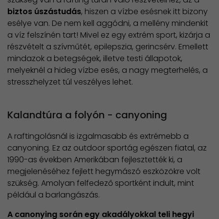
biztos úszástudás
, hiszen a vízbe esésnek itt bizony
esélye van. De nem kell aggódni, a mellény mindenkit
a víz felszínén tart! Mivel ez egy extrém sport, kizárja a
részvételt a szívműtét, epilepszia, gerincsérv. Emellett
mindazok a betegségek, illetve testi állapotok,
melyeknél a hideg vízbe esés, a nagy megterhelés, a
stresszhelyzet túl veszélyes lehet.
Kalandtúra a folyón - canyoning
A raftingolásnál is izgalmasabb és extrémebb a
canyoning. Ez az outdoor sportág egészen fiatal, az
1990-as években Amerikában fejlesztették ki, a
megjelenéséhez fejlett hegymászó eszközökre volt
szükség. Amolyan felfedező sportként indult, mint
például a barlangászás.
A canonying során egy akadályokkal teli hegyi