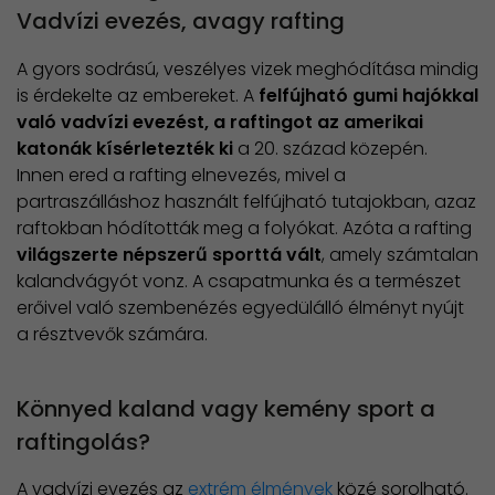
Vadvízi evezés, avagy rafting
A gyors sodrású, veszélyes vizek meghódítása mindig
is érdekelte az embereket. A
felfújható gumi hajókkal
való vadvízi evezést, a raftingot az amerikai
katonák kísérletezték ki
a 20. század közepén.
Innen ered a rafting elnevezés, mivel a
partraszálláshoz használt felfújható tutajokban, azaz
raftokban hódították meg a folyókat. Azóta a rafting
világszerte népszerű sporttá vált
, amely számtalan
kalandvágyót vonz. A csapatmunka és a természet
erőivel való szembenézés egyedülálló élményt nyújt
a résztvevők számára.
Könnyed kaland vagy kemény sport a
raftingolás?
A vadvízi evezés az
extrém élmények
közé sorolható.