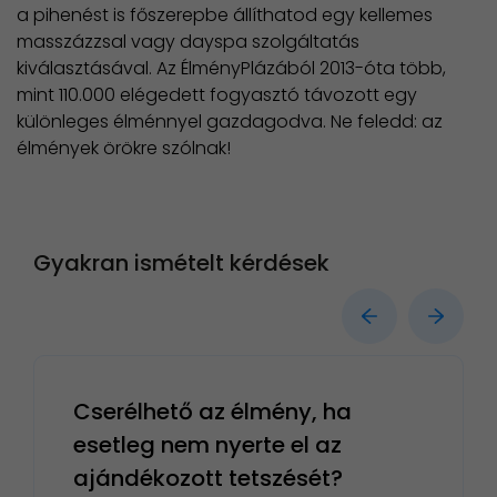
a pihenést is főszerepbe állíthatod egy kellemes
masszázzsal vagy dayspa szolgáltatás
kiválasztásával. Az ÉlményPlázából 2013-óta több,
mint 110.000 elégedett fogyasztó távozott egy
különleges élménnyel gazdagodva. Ne feledd: az
élmények örökre szólnak!
Gyakran ismételt kérdések
Cserélhető az élmény, ha
esetleg nem nyerte el az
ajándékozott tetszését?