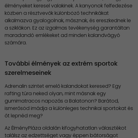
élményeket keresel valakinek. A kanyonok felfedezése
közben a résztvevők különböző technikákat
alkalmazva gyalogolnak, másznak, és ereszkednek le
a sziklákon. Ez az izgalmas tevékenység garantáltan
maradandó emlékeket ad minden kalandvágyó
számára.
További élmények az extrém sportok
szerelmeseinek
Adrenalin szintet emelő kalandokat keresed? Egy
rafting túra neked olyan, mint másnak egy
gumimatracos napozás a Balatonon? Barátod,
ismerősöd imádja a különleges technikai sportokat és
őt lepnéd meg?
Az ÉlményPláza oldalán kifogyhatatlan választékot
találsz az edzettséget vagy éppen bátorságot