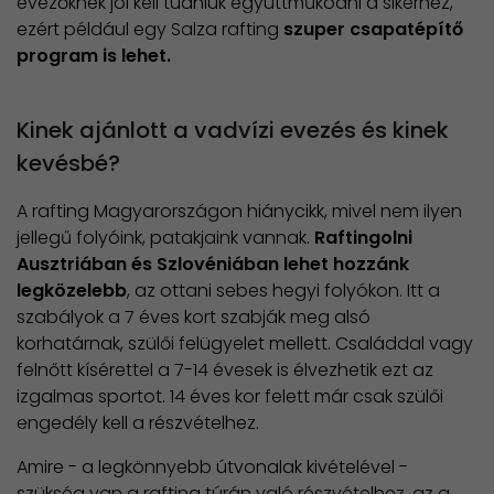
evezőknek jól kell tudniuk együttműködni a sikerhez,
ezért például egy Salza rafting
szuper csapatépítő
program is lehet.
Kinek ajánlott a vadvízi evezés és kinek
kevésbé?
A rafting Magyarországon hiánycikk, mivel nem ilyen
jellegű folyóink, patakjaink vannak.
Raftingolni
Ausztriában és Szlovéniában lehet hozzánk
legközelebb
, az ottani sebes hegyi folyókon. Itt a
szabályok a 7 éves kort szabják meg alsó
korhatárnak, szülői felügyelet mellett. Családdal vagy
felnőtt kísérettel a 7-14 évesek is élvezhetik ezt az
izgalmas sportot. 14 éves kor felett már csak szülői
engedély kell a részvételhez.
Amire - a legkönnyebb útvonalak kivételével -
szükség van a rafting túrán való részvételhez, az a