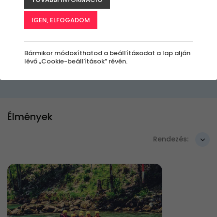
outdoor sportot, a canyoningot is
kipróbálhatod, akár egyedül, akár
IGEN, ELFOGADOM
csapatban!
Bármikor módosíthatod a beállításodat a lap alján
Szűrők beállítása
lévő „Cookie-beállítások” révén.
Élmények
Rendezés: