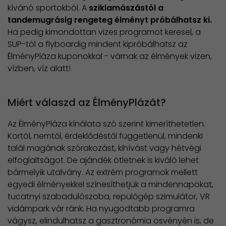
kívánó sportokból. A
sziklamászástól a
tandemugrásig rengeteg élményt próbálhatsz ki.
Ha pedig kimondottan vizes programot keresel, a
SUP-tól a flyboardig mindent kipróbálhatsz az
ÉlményPláza kuponokkal - várnak az élmények vizen,
vízben, víz alatt!
Miért válaszd az ÉlményPlázát?
Az ÉlményPláza kínálata szó szerint kimeríthetetlen.
Kortól, nemtől, érdeklődéstől függetlenül, mindenki
talál magának szórakozást, kihívást vagy hétvégi
elfoglaltságot. De ajándék ötletnek is kiváló lehet
bármelyik utalvány. Az extrém programok mellett
egyedi élményekkel színesíthetjük a mindennapokat,
tucatnyi szabadulószoba, repülőgép szimulátor, VR
vidámpark vár ránk. Ha nyugodtabb programra
vágysz, elindulhatsz a gasztronómia ösvényén is, de