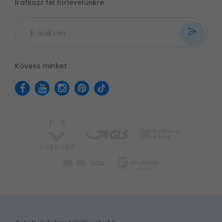
Iratkozz fel hírlevelünkre
Kövess minket