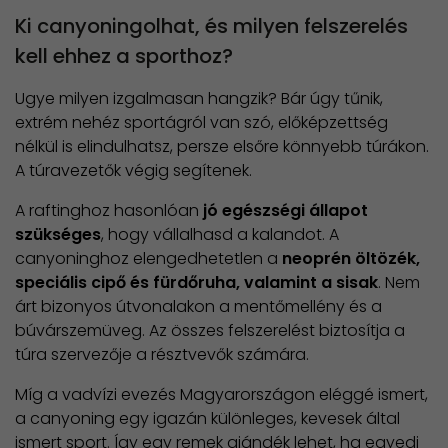
Ki canyoningolhat, és milyen felszerelés
kell ehhez a sporthoz?
Ugye milyen izgalmasan hangzik? Bár úgy tűnik,
extrém nehéz sportágról van szó, előképzettség
nélkül is elindulhatsz, persze elsőre könnyebb túrákon.
A túravezetők végig segítenek.
A raftinghoz hasonlóan
jó egészségi állapot
szükséges
, hogy vállalhasd a kalandot. A
canyoninghoz elengedhetetlen a
neoprén öltözék,
speciális cipő és fürdőruha, valamint a sisak
. Nem
árt bizonyos útvonalakon a mentőmellény és a
búvárszemüveg. Az összes felszerelést biztosítja a
túra szervezője a résztvevők számára.
Míg a vadvízi evezés Magyarországon eléggé ismert,
a canyoning egy igazán különleges, kevesek által
ismert sport. Így egy remek ajándék lehet, ha egyedi