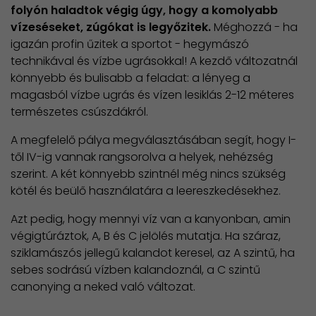
folyón haladtok végig úgy, hogy a komolyabb
vízeséseket, zúgókat is legyőzitek.
Méghozzá - ha
igazán profin űzitek a sportot - hegymászó
technikával és vízbe ugrásokkal! A kezdő változatnál
könnyebb és bulisabb a feladat: a lényeg a
magasból vízbe ugrás és vízen lesiklás 2-12 méteres
természetes csúszdákról.
A megfelelő pálya megválasztásában segít, hogy I-
től IV-ig vannak rangsorolva a helyek, nehézség
szerint. A két könnyebb szintnél még nincs szükség
kötél és beülő használatára a leereszkedésekhez.
Azt pedig, hogy mennyi víz van a kanyonban, amin
végigtúráztok, A, B és C jelölés mutatja. Ha száraz,
sziklamászós jellegű kalandot keresel, az A szintű, ha
sebes sodrású vízben kalandoznál, a C szintű
canonying a neked való változat.