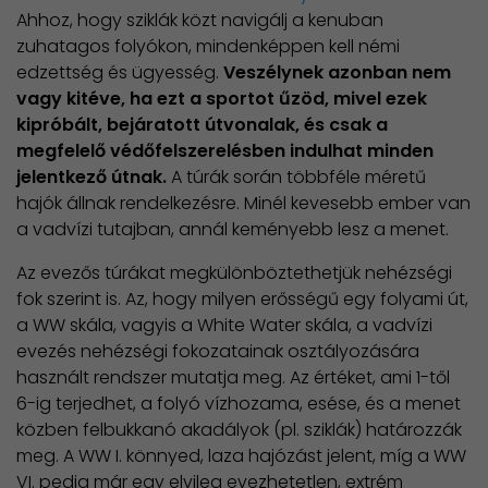
Ahhoz, hogy sziklák közt navigálj a kenuban
zuhatagos folyókon, mindenképpen kell némi
edzettség és ügyesség.
Veszélynek azonban nem
vagy kitéve, ha ezt a sportot űzöd, mivel ezek
kipróbált, bejáratott útvonalak, és csak a
megfelelő védőfelszerelésben indulhat minden
jelentkező útnak.
A túrák során többféle méretű
hajók állnak rendelkezésre. Minél kevesebb ember van
a vadvízi tutajban, annál keményebb lesz a menet.
Az evezős túrákat megkülönböztethetjük nehézségi
fok szerint is. Az, hogy milyen erősségű egy folyami út,
a WW skála, vagyis a White Water skála, a vadvízi
evezés nehézségi fokozatainak osztályozására
használt rendszer mutatja meg. Az értéket, ami 1-től
6-ig terjedhet, a folyó vízhozama, esése, és a menet
közben felbukkanó akadályok (pl. sziklák) határozzák
meg. A WW I. könnyed, laza hajózást jelent, míg a WW
VI. pedig már egy elvileg evezhetetlen, extrém