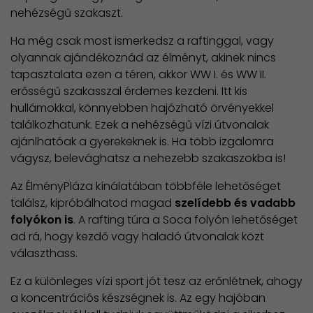
nehézségű szakaszt.
Ha még csak most ismerkedsz a raftinggal, vagy
olyannak ajándékoznád az élményt, akinek nincs
tapasztalata ezen a téren, akkor WW I. és WW II.
erősségű szakasszal érdemes kezdeni. Itt kis
hullámokkal, könnyebben hajózható örvényekkel
találkozhatunk. Ezek a nehézségű vízi útvonalak
ajánlhatóak a gyerekeknek is. Ha több izgalomra
vágysz, belevághatsz a nehezebb szakaszokba is!
Az ÉlményPláza kínálatában többféle lehetőséget
találsz, kipróbálhatod magad
szelídebb és vadabb
folyókon is
. A rafting túra a Soca folyón lehetőséget
ad rá, hogy kezdő vagy haladó útvonalak közt
választhass.
Ez a különleges vízi sport jót tesz az erőnlétnek, ahogy
a koncentrációs készségnek is. Az egy hajóban