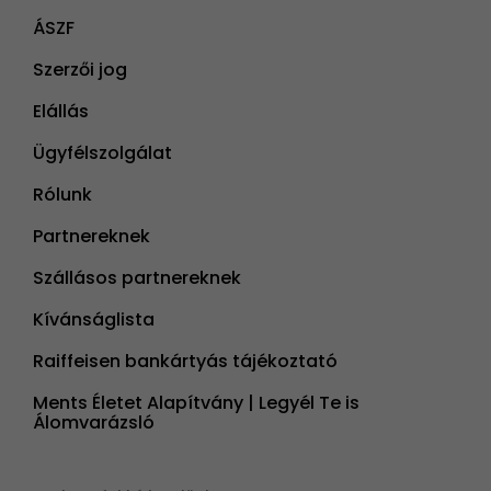
ÁSZF
Szerzői jog
Elállás
Ügyfélszolgálat
Rólunk
Partnereknek
Szállásos partnereknek
Kívánságlista
Raiffeisen bankártyás tájékoztató
Ments Életet Alapítvány | Legyél Te is
Álomvarázsló