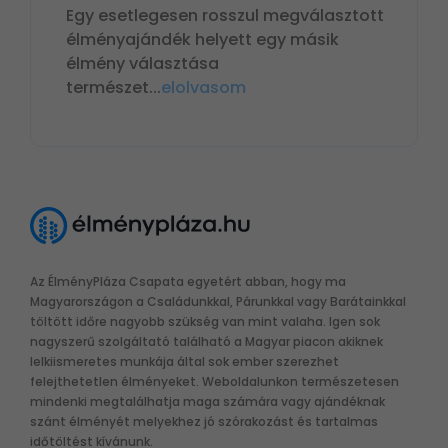
Egy esetlegesen rosszul megválasztott
élményajándék helyett egy másik
élmény választása
természet
...
elolvasom
Az ÉlményPláza Csapata egyetért abban, hogy ma
Magyarországon a Családunkkal, Párunkkal vagy Barátainkkal
töltött időre nagyobb szükség van mint valaha. Igen sok
nagyszerű szolgáltató található a Magyar piacon akiknek
lelkiismeretes munkája által sok ember szerezhet
felejthetetlen élményeket. Weboldalunkon természetesen
mindenki megtalálhatja maga számára vagy ajándéknak
szánt élményét melyekhez jó szórakozást és tartalmas
időtöltést kívánunk.