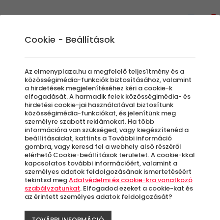
0
Cookie - Beállítások
Extrém Élmények
Rafting túrák és canyoning: az
Az elmenyplaza.hu a megfelelő teljesítmény és a
adrenalin szerelmeseinek
közösségimédia-funkciók biztosításához, valamint
a hirdetések megjelenítéséhez kéri a cookie-k
Kellemes környezet a természet sűrűjében,
elfogadását. A harmadik felek közösségimédia- és
hirdetési cookie-jai használatával biztosítunk
ahol profi csapatok, sok nevetés és izgalom
közösségimédia-funkciókat, és jelenítünk meg
várja azokat, akik ki szeretnének egy rövid
személyre szabott reklámokat. Ha több
időre szabadulni a hétköznapok
információra van szükséged, vagy kiegészítenéd a
beállításaidat, kattints a További információ
forgatagából. A vadvízi evezés igazán
gombra, vagy keresd fel a webhely alsó részéről
remek program lehet barátokkal, családdal
elérhető Cookie-beállítások területet. A cookie-kkal
kapcsolatos további információért, valamint a
vagy akár a kollégákkal. Egy ilyen program
személyes adatok feldolgozásának ismertetéséért
biztosan összehozza a csapatot. Az
tekintsd meg
Adatvédelmi és cookie-kra vonatkozó
szabályzatunkat
. Elfogadod ezeket a cookie-kat és
ÉlményPláza kuponjával azonban most egy
az érintett személyes adatok feldolgozását?
másik, újonnan kifejlesztett és nagyon
izgalmas
TOVÁBBI INFORMÁCIÓ