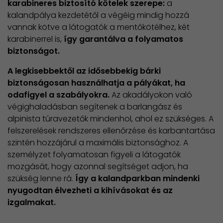
karabineres biztosító kötelek szerepe:
a
kalandpálya kezdetétől a végéig mindig hozzá
vannak kötve a látogatók a mentőkötélhez, két
karabinerrel is,
így garantálva a folyamatos
biztonságot.
A legkisebbektől az idősebbekig bárki
biztonságosan használhatja a pályákat, ha
odafigyel a szabályokra.
Az akadályokon való
végighaladásban segítenek a barlangász és
alpinista túravezetők mindenhol, ahol ez szükséges. A
felszerelések rendszeres ellenőrzése és karbantartása
szintén hozzájárul a maximális biztonsághoz. A
személyzet folyamatosan figyeli a látogatók
mozgását, hogy azonnal segítséget adjon, ha
szükség lenne rá.
Így a kalandparkban mindenki
nyugodtan élvezheti a kihívásokat és az
izgalmakat.