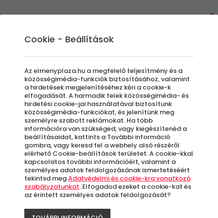
0
Cookie - Beállítások
Kalandparkok
Az elmenyplaza.hu a megfelelő teljesítmény és a
Aki egy kis kihívásra vágyik és persze ezzel
közösségimédia-funkciók biztosításához, valamint
a hirdetések megjelenítéséhez kéri a cookie-k
együtt egy jó adag mókára,
elfogadását. A harmadik felek közösségimédia- és
kalandparkjaink között keresgélve biztos
hirdetési cookie-jai használatával biztosítunk
közösségimédia-funkciókat, és jelenítünk meg
lehet benne, hogy felejthetetlen élményekre
személyre szabott reklámokat. Ha több
lel. Legyen szó születésnapról, évfordulóról
információra van szükséged, vagy kiegészítenéd a
vagy egy hétvégi csapatépítésről, tökéletes
beállításaidat, kattints a További információ
gombra, vagy keresd fel a webhely alsó részéről
program lehet bármely alkalomra némi
elérhető Cookie-beállítások területet. A cookie-kkal
kaland. Nem beszélve arról, hogy a
kapcsolatos további információért, valamint a
személyes adatok feldolgozásának ismertetéséért
kalandpark ajándékutalvány pároknak is
tekintsd meg
Adatvédelmi és cookie-kra vonatkozó
ideális élmény: próbáljátok ki kettesben is az
szabályzatunkat
. Elfogadod ezeket a cookie-kat és
akadálypályákat!
az érintett személyes adatok feldolgozását?
TOVÁBBI INFORMÁCIÓ