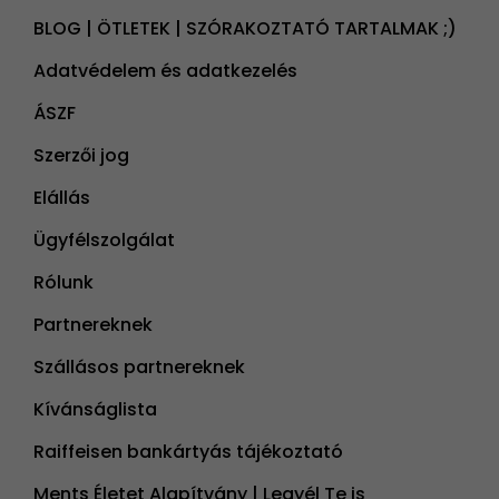
BLOG | ÖTLETEK | SZÓRAKOZTATÓ TARTALMAK ;)
Adatvédelem és adatkezelés
ÁSZF
Szerzői jog
Elállás
Ügyfélszolgálat
Rólunk
Partnereknek
Szállásos partnereknek
Kívánságlista
Raiffeisen bankártyás tájékoztató
Ments Életet Alapítvány | Legyél Te is