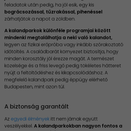
feladatok után pedig, ha jól esik, egy kis
bográcsozással, tűzrakással, pihenéssel
zárhatjátok a napot a zöldben.
A kalandparkok különféle programjai között
mindenki megtalálhatja a neki való kalandot,
legyen az fizikai erőpróba vagy inkább szórakoztató
időtöltés. A családbarát környezet biztosítja, hogy
minden korosztály jól érezze magát. A természet
közelsége és a friss levegő pedig tökéletes hátteret
nyújt a feltöltődéshez és kikapcsolódáshoz. A
megfelelő kalandpark pedig éppúgy elérhető
Budapesten, mint azon túl.
A biztonság garantált
Az
egyedi élmények
itt nem járnak együtt
veszélyekkel.
A kalandparkokban nagyon fontos a