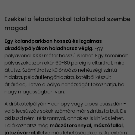
Ezekkel a feladatokkal találhatod szembe
magad
Egy kalandparkban hosszú és izgalmas
akadálypályákon haladhatsz végig.
Egy
pályavonal 1000 méter hosszú is lehet. Egy kombinált
pályaszakaszon akár 60-80 percig is eltarthat, mire
átjutsz. Számíthatsz különböző nehézségi szintű
hidakra, például lengőhidakra, kötélből készült
átjárókra, illetve a pálya nehézségét fokozhatja, ha
nagy magasságban van.
A drótkötélpályán - canopy vagy alpesi csúszdán -
való lecsúszás sokak számára már színtiszta buli. De
aki küzd némi tériszonnyal, annak ez is kihívás lehet.
Találkozhatsz még
mászótoronnyal, mászófallal,
játszóvárral
, illetve más lehetőségekkel is. Az extrém