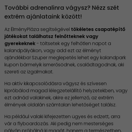
További adrenalinra vágysz? Nézz szét
extrém ajánlataink között!
Az ÉlményPláza segítségével
tökéletes csapatépítő
játékokat találhatsz felnőtteknek vagy
gyerekeknek
- töltsetek egy felhőtlen napot a
kalandpályákon, vagy add ezt az élményt
ajándékba! Szuper meglepetés lehet egy kalandpark
kupon bármelyik ismerősödnek, családtagodnak, aki
szereti az izgalmakat.
Ha aktív kikapcsolódásra vágysz és szívesen
kipróbálod magad lélegzetelállító helyzetekben, vagy
ezt adnád valakinek, akire ez jellemző, az extrém
élmények oldalán számtalan lehetőséget találsz.
Ha például valaki kifejezetten ügyes és edzett, arra
vár a flyboardozás. Aki pedig nem mesterséges
pályán próbálná ki magát, hanem a természetben,