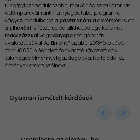
tucatnyi szabadulószoba, repülőgép szimulátor, VR
vidámpark vár ránk. Ha nyugodtabb programra
vágysz, elindulhatsz a
gasztronómia
ösvényén is, de
a
pihenést
is főszerepbe állíthatod egy kellemes
masszázzsal
vagy
dayspa
szolgáltatás
kiválasztásával. Az ÉlményPlázából 2013-óta több,
mint 110.000 elégedett fogyasztó távozott egy
különleges élménnyel gazdagodva. Ne feledd: az
élmények örökre szólnak!
Gyakran ismételt kérdések
Cserélhető az élmény, ha