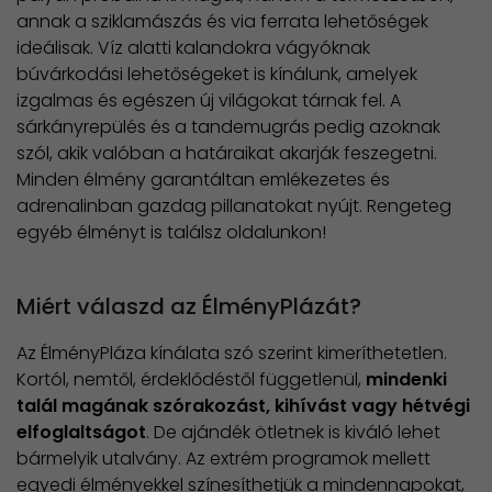
annak a sziklamászás és via ferrata lehetőségek
ideálisak. Víz alatti kalandokra vágyóknak
búvárkodási lehetőségeket is kínálunk, amelyek
izgalmas és egészen új világokat tárnak fel. A
sárkányrepülés és a tandemugrás pedig azoknak
szól, akik valóban a határaikat akarják feszegetni.
Minden élmény garantáltan emlékezetes és
adrenalinban gazdag pillanatokat nyújt. Rengeteg
egyéb élményt is találsz oldalunkon!
Miért válaszd az ÉlményPlázát?
Az ÉlményPláza kínálata szó szerint kimeríthetetlen.
Kortól, nemtől, érdeklődéstől függetlenül,
mindenki
talál magának szórakozást, kihívást vagy hétvégi
elfoglaltságot
. De ajándék ötletnek is kiváló lehet
bármelyik utalvány. Az extrém programok mellett
egyedi élményekkel színesíthetjük a mindennapokat,