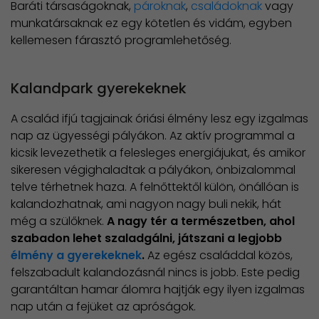
Baráti társaságoknak,
pároknak
,
családoknak
vagy
munkatársaknak ez egy kötetlen és vidám, egyben
kellemesen fárasztó programlehetőség.
Kalandpark gyerekeknek
A család ifjú tagjainak óriási élmény lesz egy izgalmas
nap az ügyességi pályákon. Az aktív programmal a
kicsik levezethetik a felesleges energiájukat, és amikor
sikeresen végighaladtak a pályákon, önbizalommal
telve térhetnek haza. A felnőttektől külön, önállóan is
kalandozhatnak, ami nagyon nagy buli nekik, hát
még a szülőknek.
A nagy tér a természetben, ahol
szabadon lehet szaladgálni, játszani a legjobb
élmény a gyerekeknek
.
Az egész családdal közös,
felszabadult kalandozásnál nincs is jobb. Este pedig
garantáltan hamar álomra hajtják egy ilyen izgalmas
nap után a fejüket az apróságok.