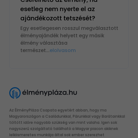
esetleg nem nyerte el az
ajándékozott tetszését?
Egy esetlegesen rosszul megválasztott
élményajándék helyett egy másik
élmény választása
természet
...
elolvasom
Az ÉlményPláza Csapata egyetért abban, hogy ma
Magyarországon a Családunkkal, Párunkkal vagy Barátainkkal
töltött időre nagyobb szükség van mint valaha. Igen sok
nagyszerű szolgáltató található a Magyar piacon akiknek
lelkiismeretes munkája által sok ember szerezhet