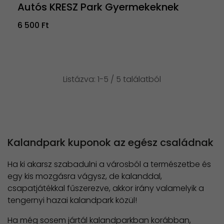
Autós KRESZ Park Gyermekeknek
6 500 Ft
Listázva: 1-5 / 5 találatból
Kalandpark kuponok az egész családnak
Ha ki akarsz szabadulni a városból a természetbe és
egy kis mozgásra vágysz, de kalanddal,
csapatjátékkal fűszerezve, akkor irány valamelyik a
tengernyi hazai kalandpark közül!
Ha még sosem jártál kalandparkban korábban,