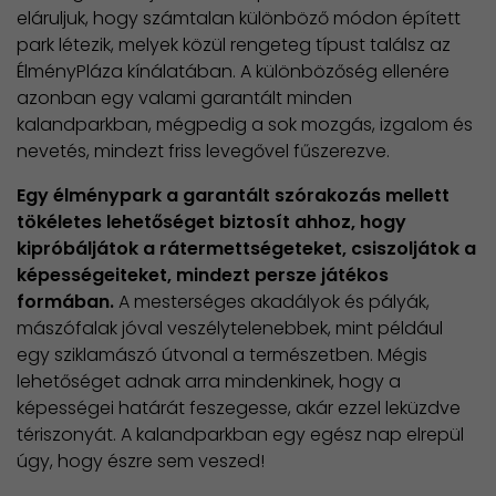
eláruljuk, hogy számtalan különböző módon épített
park létezik, melyek közül rengeteg típust találsz az
ÉlményPláza kínálatában. A különbözőség ellenére
azonban egy valami garantált minden
kalandparkban, mégpedig a sok mozgás, izgalom és
nevetés, mindezt friss levegővel fűszerezve.
Egy élménypark a garantált szórakozás mellett
tökéletes lehetőséget biztosít ahhoz, hogy
kipróbáljátok a rátermettségeteket, csiszoljátok a
képességeiteket, mindezt persze játékos
formában.
A mesterséges akadályok és pályák,
mászófalak jóval veszélytelenebbek, mint például
egy sziklamászó útvonal a természetben. Mégis
lehetőséget adnak arra mindenkinek, hogy a
képességei határát feszegesse, akár ezzel leküzdve
tériszonyát. A kalandparkban egy egész nap elrepül
úgy, hogy észre sem veszed!