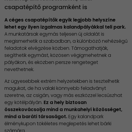
csapatépítő programként is
A céges csapatépítők egyik legjobb helyszíne
lehet egy ilyen izgalmas kalandpályákkal teli park.
A munkatársak egymás teljesen új oldalát is
megismerhetik a szabadban, a különböző nehézségű
feladatok elvégzése közben. Támogathatják,
segíthetik egymást, közösen végigmehetnek a
pályákon, és eközben persze rengeteget
nevethetnek.
Az ügyesebbek extrém helyzetekben is tesztelhetik
magukat, de ha valaki könnyebb feladványt
szeretne, az csigán, vagy más eszközzel lecsúszhat
egy kötélpályán.
Ez a hely biztosan
összekovácsolja mind a munkahelyi közösséget,
mind a baráti társaságot.
Egy kalandpark
élménykupon tökéletes meglepetés lehet bárki
számára.