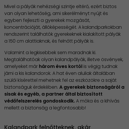
Mivel a pályák nehézségi szintje eltérő, ezért biztos
van olyan lehetőség, ami sikerélményt nyújt és
egyben fejleszti a gyerekek mozgását,
koncentrációját, állóképességét. A kalandparkokban
rendszerint találhatók gyerekeknek kialakított pályák
a 150 cm alattiaknak, és felnőtt pályák is.
Valamint a legkisebbek sem maradnak ki.
Megtalálhatóak olyan kalandpályák, illetve ösvények,
amelyeket már
három éves kortól
is végig tudnak
járni a kis kalandorok. A hat éven aluliak általában
szülői kísérettel mehetnek fel az eszközökre a saját
biztonságuk érdekében.
A gyerekek biztonságáról a
sisak és egyéb, a partner által biztosított
védőfelszerelés gondoskodik.
A móka és a kihívás
mellett a biztonság a legfontosabb!
Kalandpark felnőtteknek, akár