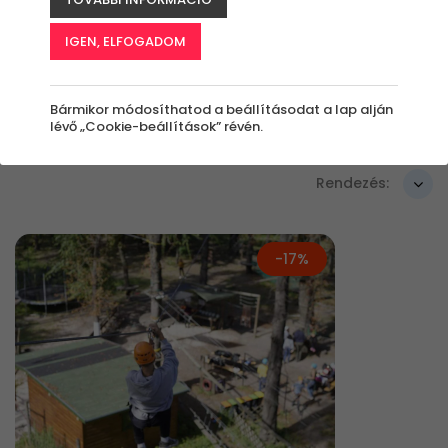
Szűrők beállítása
IGEN, ELFOGADOM
Bármikor módosíthatod a beállításodat a lap alján
lévő „Cookie-beállítások” révén.
Élmények
Rendezés:
-17%