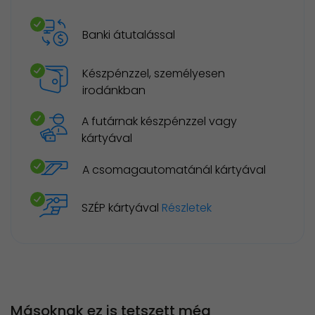
Banki átutalással
Készpénzzel, személyesen
irodánkban
A futárnak készpénzzel vagy
kártyával
A csomagautomatánál kártyával
SZÉP kártyával
Részletek
Másoknak ez is tetszett még