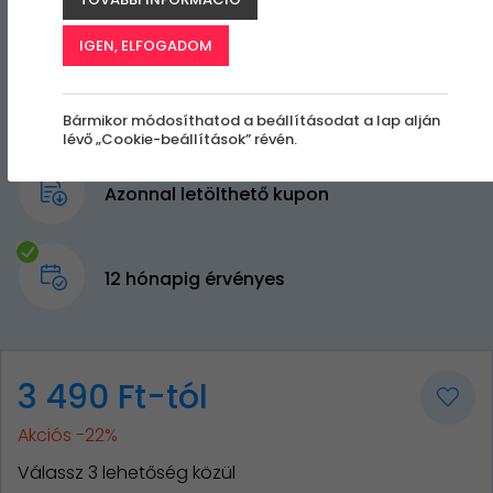
IGEN, ELFOGADOM
Bármikor módosíthatod a beállításodat a lap alján
lévő „Cookie-beállítások” révén.
Azonnal letölthető kupon
12 hónapig érvényes
3 490 Ft-tól
Akciós -22%
Válassz 3 lehetőség közül