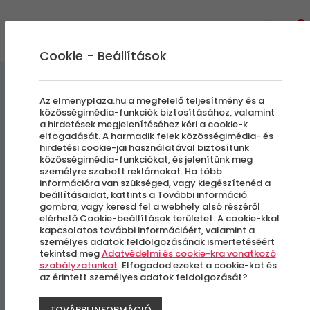
0
Cookie - Beállítások
Kalandparkok
Az elmenyplaza.hu a megfelelő teljesítmény és a
közösségimédia-funkciók biztosításához, valamint
a hirdetések megjelenítéséhez kéri a cookie-k
OldLake Kalandpark
elfogadását. A harmadik felek közösségimédia- és
hirdetési cookie-jai használatával biztosítunk
közösségimédia-funkciókat, és jelenítünk meg
személyre szabott reklámokat. Ha több
Tata
információra van szükséged, vagy kiegészítenéd a
beállításaidat, kattints a További információ
gombra, vagy keresd fel a webhely alsó részéről
-22%
elérhető Cookie-beállítások területet. A cookie-kkal
kapcsolatos további információért, valamint a
személyes adatok feldolgozásának ismertetéséért
tekintsd meg
Adatvédelmi és cookie-kra vonatkozó
szabályzatunkat
. Elfogadod ezeket a cookie-kat és
az érintett személyes adatok feldolgozását?
TOVÁBBI INFORMÁCIÓ