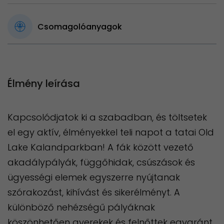
Csomagolóanyagok
Élmény leírása
Kapcsolódjatok ki a szabadban, és töltsetek
el egy aktív, élményekkel teli napot a tatai Old
Lake Kalandparkban! A fák között vezető
akadálypályák, függőhidak, csúszások és
ügyességi elemek egyszerre nyújtanak
szórakozást, kihívást és sikerélményt. A
különböző nehézségű pályáknak
köszönhetően gyerekek és felnőttek egyaránt