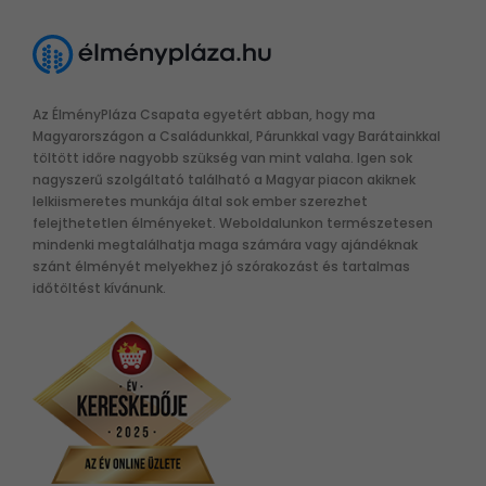
Az ÉlményPláza Csapata egyetért abban, hogy ma
Magyarországon a Családunkkal, Párunkkal vagy Barátainkkal
töltött időre nagyobb szükség van mint valaha. Igen sok
nagyszerű szolgáltató található a Magyar piacon akiknek
lelkiismeretes munkája által sok ember szerezhet
felejthetetlen élményeket. Weboldalunkon természetesen
mindenki megtalálhatja maga számára vagy ajándéknak
szánt élményét melyekhez jó szórakozást és tartalmas
időtöltést kívánunk.