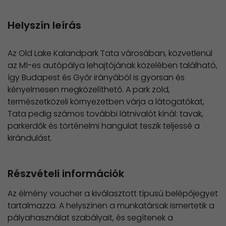
Helyszín leírás
Az Old Lake Kalandpark Tata városában, közvetlenül
az M1-es autópálya lehajtójának közelében található,
így Budapest és Győr irányából is gyorsan és
kényelmesen megközelíthető. A park zöld,
természetközeli környezetben várja a látogatókat,
Tata pedig számos további látnivalót kínál: tavak,
parkerdők és történelmi hangulat teszik teljessé a
kirándulást.
Részvételi információk
Az élmény voucher a kiválasztott típusú belépőjegyet
tartalmazza. A helyszínen a munkatársak ismertetik a
pályahasználat szabályait, és segítenek a