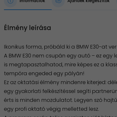
Információk
Ajándék kiegészítők
Élmény leírása
Ikonikus forma, próbáld ki a BMW E30-at ve
A BMW E30 nem csupán egy autó – ez egy l
is megtapasztalhatod, mire képes ez a klass
tempóra engeded egy pályán!
Ez az oktatási élmény mindenre kiterjed: dé
egy gyakorlati felkészítéssel segíti partner
érts is minden mozdulatot. Legyen szó hajtű
egy profi oktató végig melletted lesz.