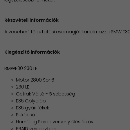
Részvételi információk
A voucher 1 fő oktatási csomagját tartalmazza BMW E30
Kiegészítő információk
BMWE30 230 LE
Motor 2800 Sor 6
230 LE
Getrak Váltó - 5 sebesség
E36 Gólyaláb
E36 gyári fékek
Bukócső
Homólog Sprac verseny ülés és őv
BRAID versenyfelni