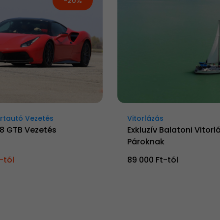
-20%
rtautó Vezetés
Vitorlázás
88 GTB Vezetés
Exkluzív Balatoni Vitorl
Pároknak
-tól
89 000 Ft-tól