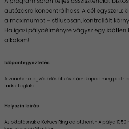
A program során teljes asszisztenciát bíztos
autózásra koncentrálhass. A cél egyszerű: k
a maximumot – stílusosan, kontrollált körn
Ha igazi pályaélményre vágysz egy időtlen k
alkalom!
Időpontegyeztetés
A voucher megvásárlását követően kapod meg partner
tudsz foglalni.
Helyszín leírás
Az oktatásnak a Kakucs Ring ad otthont - A pálya 1050 
legszélesebb 16 méter.