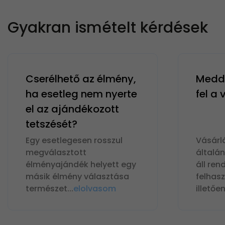
Gyakran ismételt kérdések
Cserélhető az élmény,
Meddi
ha esetleg nem nyerte
fel a
el az ajándékozott
tetszését?
Egy esetlegesen rosszul
Vásárl
megválasztott
általá
élményajándék helyett egy
áll ren
másik élmény választása
felhas
természet
...
elolvasom
illetőe