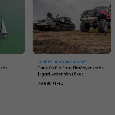
Tank és Harckocsi vezetés
ázás
Tank és Big Foot Élményvezetés
| Igazi Adrenalin Löket
79 990 Ft-tól