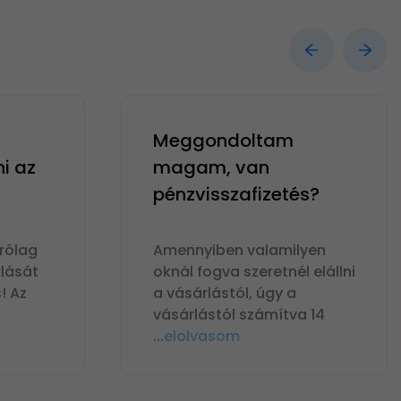
Meggondoltam
ni az
magam, van
pénzvisszafizetés?
rólag
Amennyiben valamilyen
lását
oknál fogva szeretnél elállni
! Az
a vásárlástól, úgy a
vásárlástól számítva 14
...
elolvasom