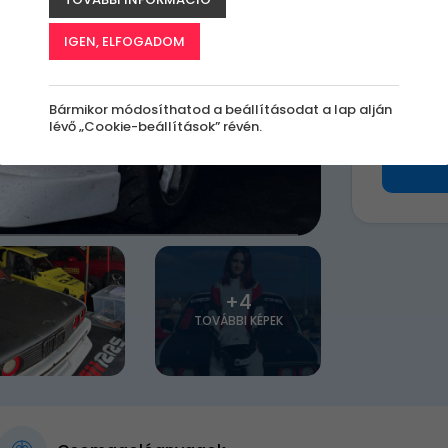
k
IGEN, ELFOGADOM
430 
Bármikor módosíthatod a beállításodat a lap alján
lévő „Cookie-beállítások” révén.
+4
TOVÁBBI KÉPEK