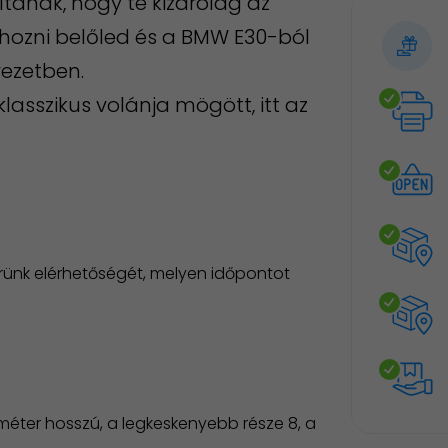
ítanak, hogy te kizárólag az
ihozni belőled és a BMW E30-ból
yezetben.
lasszikus volánja mögött, itt az
ünk elérhetőségét, melyen időpontot
méter hosszú, a legkeskenyebb része 8, a