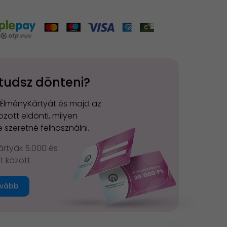
tudsz dönteni?
 ÉlményKártyát és majd az
zott eldönti, milyen
 szeretné felhasználni.
rtyák 5.000 és
Ft között
vább