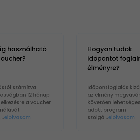
g használható
Hogyan tudok
 voucher?
időpontot foglal
élményre?
ástól számítva
Időpontfoglalás kizá
nosságban 12 hónap
az élmény megvásár
delkezésre a voucher
követően lehetséges
ználását
adott program
n
...
elolvasom
szolgá
...
elolvasom