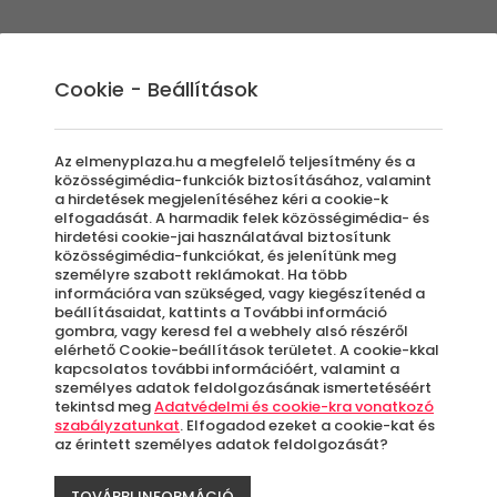
Élmények
Ajándék ötletek
Újdonságok
A
Cookie - Beállítások
Az elmenyplaza.hu a megfelelő teljesítmény és a
közösségimédia-funkciók biztosításához, valamint
a hirdetések megjelenítéséhez kéri a cookie-k
BMW
elfogadását. A harmadik felek közösségimédia- és
hirdetési cookie-jai használatával biztosítunk
közösségimédia-funkciókat, és jelenítünk meg
Okt
személyre szabott reklámokat. Ha több
információra van szükséged, vagy kiegészítenéd a
beállításaidat, kattints a További információ
gombra, vagy keresd fel a webhely alsó részéről
elérhető Cookie-beállítások területet. A cookie-kkal
kapcsolatos további információért, valamint a
K
személyes adatok feldolgozásának ismertetéséért
tekintsd meg
Adatvédelmi és cookie-kra vonatkozó
szabályzatunkat
. Elfogadod ezeket a cookie-kat és
A
az érintett személyes adatok feldolgozását?
le
TOVÁBBI INFORMÁCIÓ