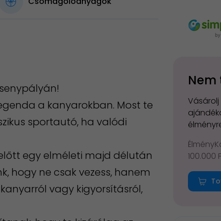
Csomagolóanyagok
Nem 
rsenypályán!
Vásárolj
egenda a kanyarokban. Most te
ajándéko
zikus sportautó, ha valódi
élményre
ÉlményKá
lelőtt egy elméleti majd délután
100.000 
ünk, hogy ne csak vezess, hanem
To
kanyarról vagy kigyorsításról,