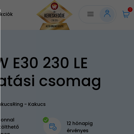
0
kciók
 E30 230 LE
atási csomag
akucsRing - Kakucs
zonnal
12 hónapig
tölthető
érvényes