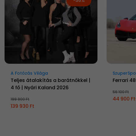
-30%
A Fotózás Világa
SzuperSpo
Teljes átalakítás a barátnőkkel |
Ferrari 4
4 fő | Nyári Kaland 2026
56 100 Ft
44 900 Ft
199 900 Ft
139 930 Ft