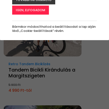
IGEN, ELFOGADOM
Bármikor módosíthatod a beállításodat a lap alján
lévő „Cookie-beállítások” révén.
Retro Tandem Biciklizés
Tandem Bicikli Kirándulás a
Margitszigeten
5 900 Ft
4 990 Ft-tól