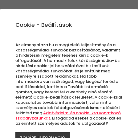
0
Cookie - Beállítások
Retro Tandem Biciklizés
Az elmenyplaza.hu a megfelelő teljesítmény és a
közösségimédia-funkciók biztosításához, valamint
a hirdetések megjelenítéséhez kéri a cookie-k
elfogadását. A harmadik felek közösségimédia- és
Szűrők beállítása
hirdetési cookie-jai használatával biztosítunk
közösségimédia-funkciókat, és jelenítünk meg
személyre szabott reklámokat. Ha több
információra van szükséged, vagy kiegészítenéd a
beállításaidat, kattints a További információ
gombra, vagy keresd fel a webhely alsó részéről
elérhető Cookie-beállítások területet. A cookie-kkal
Élmények
kapcsolatos további információért, valamint a
személyes adatok feldolgozásának ismertetéséért
tekintsd meg
Adatvédelmi és cookie-kra vonatkozó
Rendezés:
szabályzatunkat
. Elfogadod ezeket a cookie-kat és
az érintett személyes adatok feldolgozását?
-15%
TOVÁBBI INFORMÁCIÓ