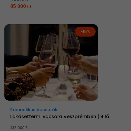
85 000 Ft
-15%
Romantikus Vacsorák
Lakáséttermi vacsora Veszprémben | 8 fő
236 000 Ft