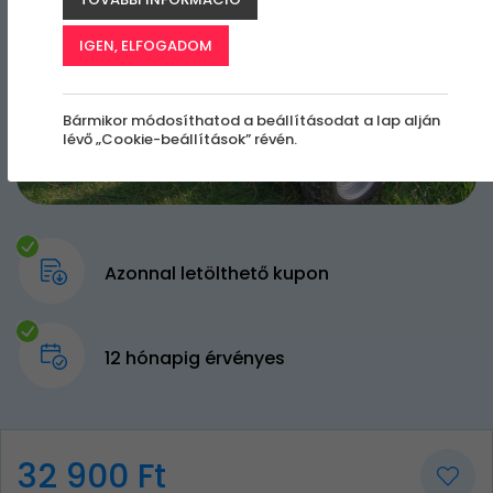
IGEN, ELFOGADOM
Bármikor módosíthatod a beállításodat a lap alján
lévő „Cookie-beállítások” révén.
Azonnal letölthető kupon
12 hónapig érvényes
32 900 Ft