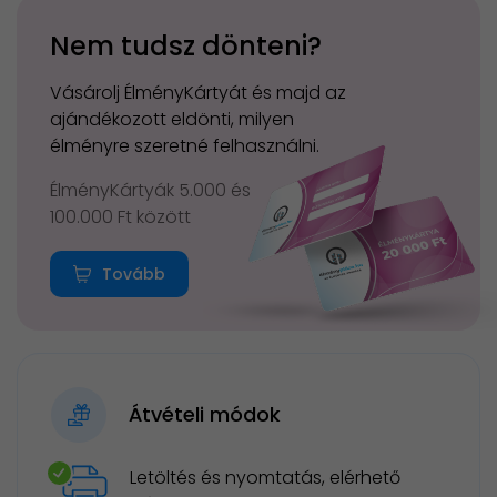
Nem tudsz dönteni?
Vásárolj ÉlményKártyát és majd az
ajándékozott eldönti, milyen
élményre szeretné felhasználni.
ÉlményKártyák 5.000 és
100.000 Ft között
Tovább
Átvételi módok
Letöltés és nyomtatás, elérhető