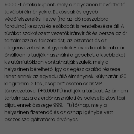
5000 Ft értékű kupont, mely a helyszínen beváltható
további élményekre. Bukósisak és egyéb
védőfelszerelés, illetve (ha az idő rosszabbra
fordulna) kesztyű és esőkabát is rendelkezésre áll. A
túrákat szakképzett vezetők irányítják és persze az ár
tartalmazza a felszerelést, az oktatást és az
idegenvezetést is. A gyerekek 8 éves koruk körül már
önállóan is tudják használni a gépeket, a kisebbeket
kis utánfutókban vontathatják szüleik, mely a
helyszínen bérelhető, így az egész család részese
lehet ennek az egyedülálló élménynek. Súlyhatár: 120
kilogramm. 2 fős „csoport” esetén csak VIP
túravezetővel (+5.000 Ft) indítják a túrákat. Az ár nem
tartalmazza az erdőhasználati és balesetbiztosítási
díjat, ennek összege 999.- Ft/fő/nap, mely a
helyszínen fizetendő és az aznap igénybe vett
összes szolgáltatásra érvényes.