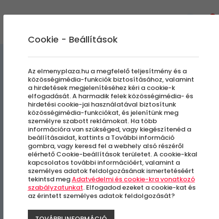
0
Cookie - Beállítások
Retro Tandem
Nem Mindennapi Járgányok
Az elmenyplaza.hu a megfelelő teljesítmény és a
közösségimédia-funkciók biztosításához, valamint
Biciklizés
a hirdetések megjelenítéséhez kéri a cookie-k
elfogadását. A harmadik felek közösségimédia- és
hirdetési cookie-jai használatával biztosítunk
Pálos Terepsegway Túra
közösségimédia-funkciókat, és jelenítünk meg
személyre szabott reklámokat. Ha több
Középhaladóknak
információra van szükséged, vagy kiegészítenéd a
beállításaidat, kattints a További információ
gombra, vagy keresd fel a webhely alsó részéről
elérhető Cookie-beállítások területet. A cookie-kkal
Mátrafüred
kapcsolatos további információért, valamint a
személyes adatok feldolgozásának ismertetéséért
tekintsd meg
Adatvédelmi és cookie-kra vonatkozó
szabályzatunkat
. Elfogadod ezeket a cookie-kat és
az érintett személyes adatok feldolgozását?
TOVÁBBI INFORMÁCIÓ