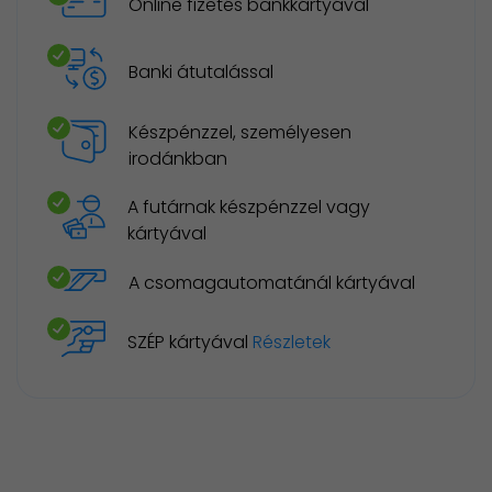
Online fizetés bankkártyával
Banki átutalással
Készpénzzel, személyesen
irodánkban
A futárnak készpénzzel vagy
kártyával
A csomagautomatánál kártyával
SZÉP kártyával
Részletek