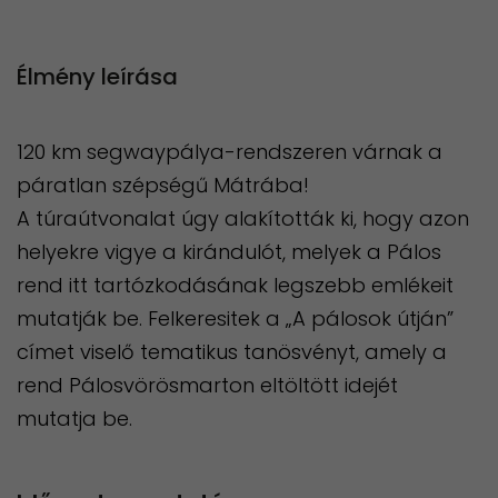
Élmény leírása
120 km segwaypálya-rendszeren várnak a
páratlan szépségű Mátrába!
​A túraútvonalat úgy alakították ki, hogy azon
helyekre vigye a kirándulót, melyek a Pálos
rend itt tartózkodásának legszebb emlékeit
mutatják be. Felkeresitek a „A pálosok útján”
címet viselő tematikus tanösvényt, amely a
rend Pálosvörösmarton eltöltött idejét
mutatja be.