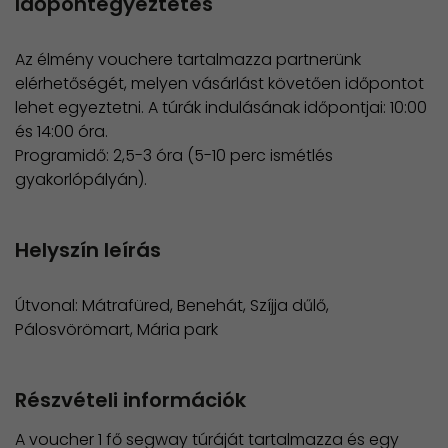
Időpontegyeztetés
Az élmény vouchere tartalmazza partnerünk
elérhetőségét, melyen vásárlást követően időpontot
lehet egyeztetni. A túrák indulásának időpontjai: 10:00
és 14:00 óra.
Programidő: 2,5-3 óra (5-10 perc ismétlés
gyakorlópályán).
Helyszín leírás
Útvonal: Mátrafüred, Benehát, Szíjja dűlő,
Pálosvörömart, Mária park
Részvételi információk
A voucher 1 fő segway túráját tartalmazza és egy