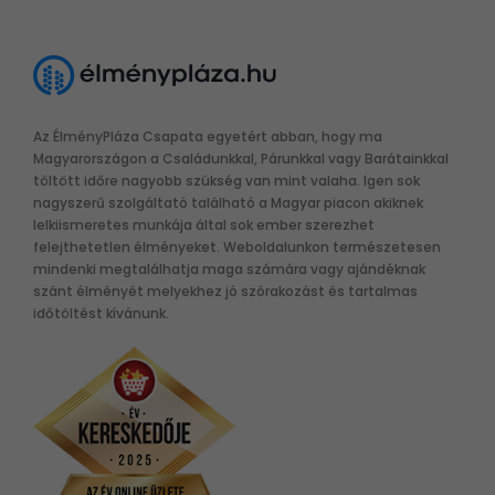
Az ÉlményPláza Csapata egyetért abban, hogy ma
Magyarországon a Családunkkal, Párunkkal vagy Barátainkkal
töltött időre nagyobb szükség van mint valaha. Igen sok
nagyszerű szolgáltató található a Magyar piacon akiknek
lelkiismeretes munkája által sok ember szerezhet
felejthetetlen élményeket. Weboldalunkon természetesen
mindenki megtalálhatja maga számára vagy ajándéknak
szánt élményét melyekhez jó szórakozást és tartalmas
időtöltést kívánunk.