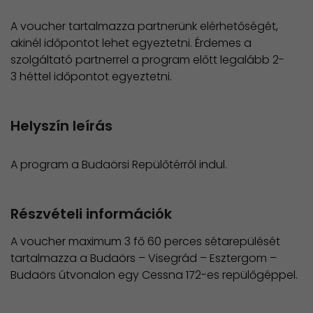
A voucher tartalmazza partnerünk elérhetőségét,
akinél időpontot lehet egyeztetni. Érdemes a
szolgáltató partnerrel a program előtt legalább 2-
3 héttel időpontot egyeztetni.
Helyszín leírás
A program a Budaörsi Repülőtérről indul.
Részvételi információk
A voucher maximum 3 fő 60 perces sétarepülését
tartalmazza a Budaörs – Visegrád – Esztergom –
Budaörs útvonalon egy Cessna 172-es repülőgéppel.