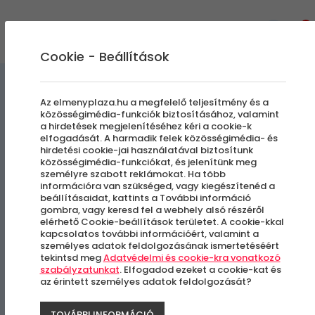
0
Cookie - Beállítások
Élmények a Levegőben
Az elmenyplaza.hu a megfelelő teljesítmény és a
közösségimédia-funkciók biztosításához, valamint
a hirdetések megjelenítéséhez kéri a cookie-k
A három császár útja |
elfogadását. A harmadik felek közösségimédia- és
hirdetési cookie-jai használatával biztosítunk
Sétarepülés Esztergom és
közösségimédia-funkciókat, és jelenítünk meg
személyre szabott reklámokat. Ha több
Visegrád felett
információra van szükséged, vagy kiegészítenéd a
beállításaidat, kattints a További információ
gombra, vagy keresd fel a webhely alsó részéről
elérhető Cookie-beállítások területet. A cookie-kkal
Budaörs
kapcsolatos további információért, valamint a
személyes adatok feldolgozásának ismertetéséért
tekintsd meg
Adatvédelmi és cookie-kra vonatkozó
szabályzatunkat
. Elfogadod ezeket a cookie-kat és
az érintett személyes adatok feldolgozását?
TOVÁBBI INFORMÁCIÓ