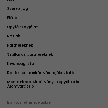
Szerzői jog
Elállás
Ügyfélszolgálat
Rólunk
Partnereknek
Szállásos partnereknek
Kívánságlista
Raiffeisen bankártyás tájékoztató
Ments Életet Alapítvány | Legyél Te is
Álomvarázsló
Iratkozz fel hírlevelünkre