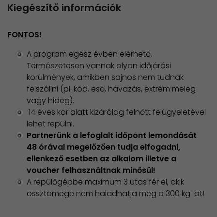
Kiegészítő információk
FONTOS!
A program egész évben elérhető.
Természetesen vannak olyan időjárási
körülmények, amikben sajnos nem tudnak
felszállni (pl. köd, eső, havazás, extrém meleg
vagy hideg).
14 éves kor alatt kizárólag felnőtt felügyeletével
lehet repülni.
Partnerünk a lefoglalt időpont lemondását
48 órával megelőzően tudja elfogadni,
ellenkező esetben az alkalom illetve a
voucher felhasználtnak minősül!
A repülőgépbe maximum 3 utas fér el, akik
össztömege nem haladhatja meg a 300 kg-ot!