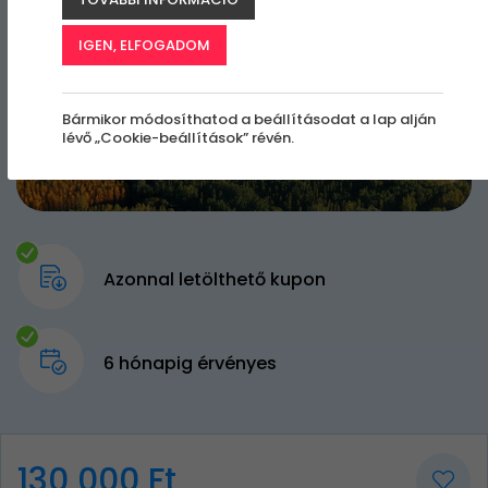
IGEN, ELFOGADOM
Bármikor módosíthatod a beállításodat a lap alján
lévő „Cookie-beállítások” révén.
Azonnal letölthető kupon
6 hónapig érvényes
130 000 Ft