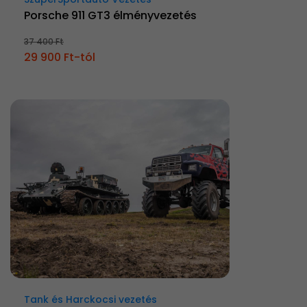
Porsche 911 GT3 élményvezetés
37 400 Ft
29 900 Ft-tól
Tank és Harckocsi vezetés