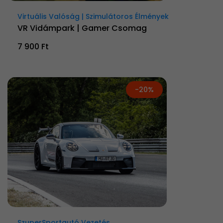
Virtuális Valóság | Szimulátoros Élmények
VR Vidámpark | Gamer Csomag
7 900 Ft
-20%
SzuperSportautó Vezetés