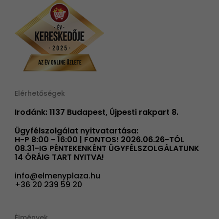
Elérhetőségek
Irodánk: 1137 Budapest, Újpesti rakpart 8.
Ügyfélszolgálat nyitvatartása:
H-P 8:00 - 16:00 | FONTOS! 2026.06.26-TÓL
08.31-IG PÉNTEKENKÉNT ÜGYFÉLSZOLGÁLATUNK
14 ÓRÁIG TART NYITVA!
info@elmenyplaza.hu
+36 20 239 59 20
Élmények