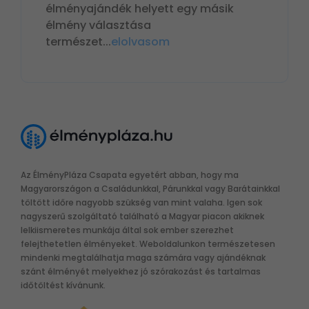
élményajándék helyett egy másik
élmény választása
természet
...
elolvasom
Az ÉlményPláza Csapata egyetért abban, hogy ma
Magyarországon a Családunkkal, Párunkkal vagy Barátainkkal
töltött időre nagyobb szükség van mint valaha. Igen sok
nagyszerű szolgáltató található a Magyar piacon akiknek
lelkiismeretes munkája által sok ember szerezhet
felejthetetlen élményeket. Weboldalunkon természetesen
mindenki megtalálhatja maga számára vagy ajándéknak
szánt élményét melyekhez jó szórakozást és tartalmas
időtöltést kívánunk.