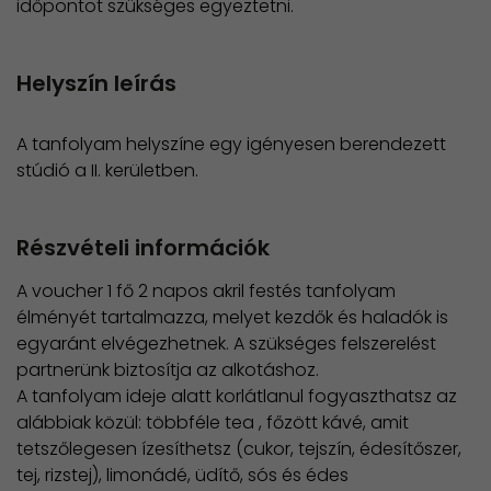
időpontot szükséges egyeztetni.
Helyszín leírás
A tanfolyam helyszíne egy igényesen berendezett
stúdió a II. kerületben.
Részvételi információk
A voucher 1 fő 2 napos akril festés tanfolyam
élményét tartalmazza, melyet kezdők és haladók is
egyaránt elvégezhetnek. A szükséges felszerelést
partnerünk biztosítja az alkotáshoz.
A tanfolyam ideje alatt korlátlanul fogyaszthatsz az
alábbiak közül: többféle tea , főzött kávé, amit
tetszőlegesen ízesíthetsz (cukor, tejszín, édesítőszer,
tej, rizstej), limonádé, üdítő, sós és édes