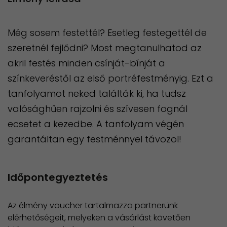
Még sosem festettél? Esetleg festegettél de
szeretnél fejlődni? Most megtanulhatod az
akril festés minden csínját-bínját a
színkeveréstől az első portréfestményig. Ezt a
tanfolyamot neked találták ki, ha tudsz
valósághűen rajzolni és szívesen fognál
ecsetet a kezedbe. A tanfolyam végén
garantáltan egy festménnyel távozol!
Időpontegyeztetés
Az élmény voucher tartalmazza partnerünk
elérhetőségeit, melyeken a vásárlást követően