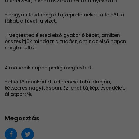
a térérzést, a kontrasztokat és az árnyékokat!
- hogyan fesd meg a tájképi elemeket: a felhőt, a
fákat, a füvet, a vizet.
- Megfested életed első gyakorló képét, amiben
összesítjük mindazt a tudást, amit az első napon
megtanultál
A második napon pedig megfested...
- első fő munkádat, referencia fotó alapján,
kétszeres nagyításban. Ez lehet tájkép, csendélet,
állatportré.
Megosztás