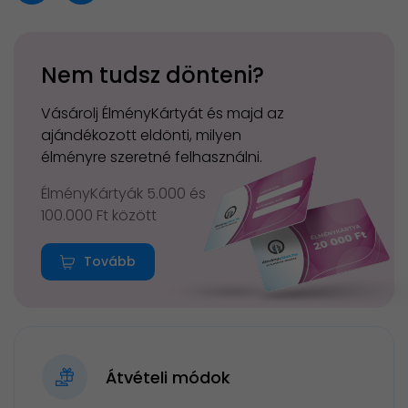
Nem tudsz dönteni?
Vásárolj ÉlményKártyát és majd az
ajándékozott eldönti, milyen
élményre szeretné felhasználni.
ÉlményKártyák 5.000 és
100.000 Ft között
Tovább
Átvételi módok