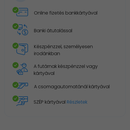
Online fizetés bankkártyával
Banki átutalással
Készpénzzel, személyesen
irodánkban
A futárnak készpénzzel vagy
kártyával
A csomagautomatánál kártyával
SZÉP kártyával
Részletek