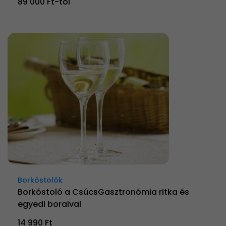
89 000 Ft-tól
Borkóstolók
Borkóstoló a CsúcsGasztronómia ritka és
egyedi boraival
14 990 Ft