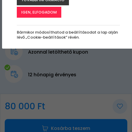
IGEN, ELFOGADOM
Bármikor módosíthatod a beállításodat a lap alján
lévő „Cookie-beállítások” révén.
Azonnal letölthető kupon
12 hónapig érvényes
80 000 Ft
Kosárba teszem