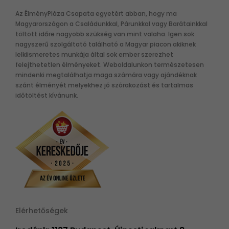
Az ÉlményPláza Csapata egyetért abban, hogy ma
Magyarországon a Családunkkal, Párunkkal vagy Barátainkkal
töltött időre nagyobb szükség van mint valaha. Igen sok
nagyszerű szolgáltató található a Magyar piacon akiknek
lelkiismeretes munkája által sok ember szerezhet
felejthetetlen élményeket. Weboldalunkon természetesen
mindenki megtalálhatja maga számára vagy ajándéknak
szánt élményét melyekhez jó szórakozást és tartalmas
időtöltést kívánunk.
Elérhetőségek