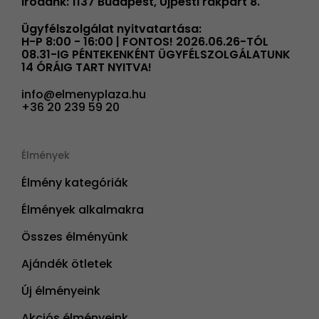
Irodánk: 1137 Budapest, Újpesti rakpart 8.
Ügyfélszolgálat nyitvatartása:
H-P 8:00 - 16:00 | FONTOS! 2026.06.26-TÓL
08.31-IG PÉNTEKENKÉNT ÜGYFÉLSZOLGÁLATUNK
14 ÓRÁIG TART NYITVA!
info@elmenyplaza.hu
+36 20 239 59 20
Élmények
Élmény kategóriák
Élmények alkalmakra
Összes élményünk
Ajándék ötletek
Új élményeink
Akciós élményeink