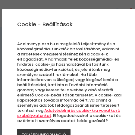
0
Cookie - Beállítások
Egyedi Élmények
Az elmenyplaza.hu a megfelelő teljesítmény és a
közösségimédia-funkciók biztosításához, valamint
a hirdetések megjelenítéséhez kéri a cookie-k
Akril élményfestés
elfogadását. A harmadik felek közösségimédia- és
hirdetési cookie-jai használatával biztosítunk
közösségimédia-funkciókat, és jelenítünk meg
személyre szabott reklámokat. Ha több
Budapest, II. kerület
információra van szükséged, vagy kiegészítenéd a
beállításaidat, kattints a További információ
gombra, vagy keresd fel a webhely alsó részéről
elérhető Cookie-beállítások területet. A cookie-kkal
kapcsolatos további információért, valamint a
személyes adatok feldolgozásának ismertetéséért
tekintsd meg
Adatvédelmi és cookie-kra vonatkozó
szabályzatunkat
. Elfogadod ezeket a cookie-kat és
az érintett személyes adatok feldolgozását?
TOVÁBBI INFORMÁCIÓ