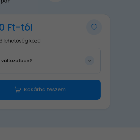
upon
0 Ft-tól
6 lehetőség közül
n változatban?
Kosárba teszem