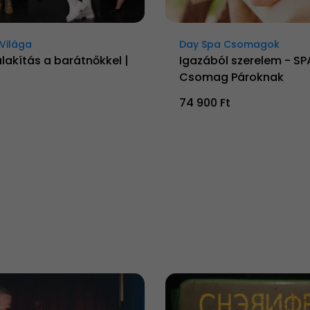
Világa
Day Spa Csomagok
alakítás a barátnőkkel |
Igazából szerelem - SP
Csomag Pároknak
t
74 900 Ft