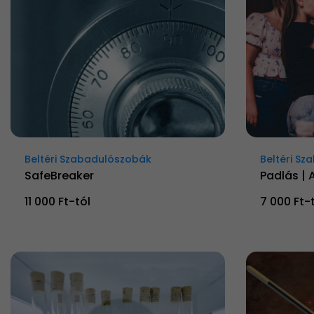
Beltéri Szabadulószobák
Beltéri S
SafeBreaker
Padlás | A
11 000 Ft-tól
7 000 Ft-