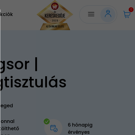
0
kciók
gsor |
tisztulás
zeged
zonnal
6 hónapig
tölthető
érvényes