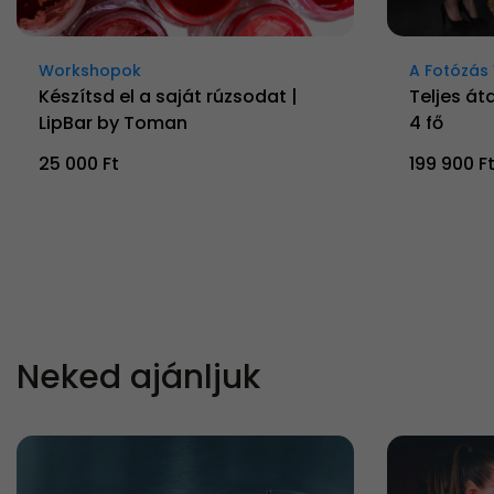
Workshopok
A Fotózás 
Készítsd el a saját rúzsodat |
Teljes át
LipBar by Toman
4 fő
25 000 Ft
199 900 F
Neked ajánljuk