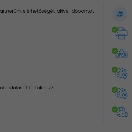
rtnerünk elérhetőségét, akivel időpontot
zabadulását tartalmazza.