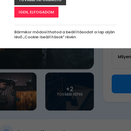
k
IGEN, ELFOGADOM
7 00
Bármikor módosíthatod a beállításodat a lap alján
lévő „Cookie-beállítások” révén.
Válassz 
Milye
+2
TOVÁBBI KÉPEK