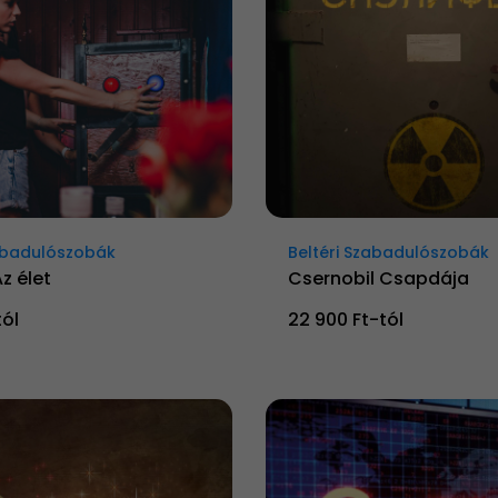
zabadulószobák
Beltéri Szabadulószobák
z élet
Csernobil Csapdája
tól
22 900 Ft-tól