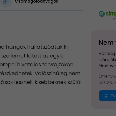
Csomagolóanyagok
Nem 
sa hangok hallatszódtak ki,
Vásárolj
t szellemet látott az egyik
ajándéko
repel hivatalos tervrajzokon.
élményre
erészkednetek. Valószínűleg nem
ÉlményKá
ások lesznek, kisebbeknek szülői
100.000 
To