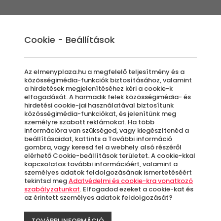
Élmények
Ajándék ötletek
Újdonságok
A
Cookie - Beállítások
Az elmenyplaza.hu a megfelelő teljesítmény és a
közösségimédia-funkciók biztosításához, valamint
a hirdetések megjelenítéséhez kéri a cookie-k
Ala
elfogadását. A harmadik felek közösségimédia- és
hirdetési cookie-jai használatával biztosítunk
közösségimédia-funkciókat, és jelenítünk meg
személyre szabott reklámokat. Ha több
Meg
információra van szükséged, vagy kiegészítenéd a
beállításaidat, kattints a További információ
gombra, vagy keresd fel a webhely alsó részéről
elérhető Cookie-beállítások területet. A cookie-kkal
kapcsolatos további információért, valamint a
S
személyes adatok feldolgozásának ismertetéséért
tekintsd meg
Adatvédelmi és cookie-kra vonatkozó
szabályzatunkat
. Elfogadod ezeket a cookie-kat és
az érintett személyes adatok feldolgozását?
A
le
TOVÁBBI INFORMÁCIÓ