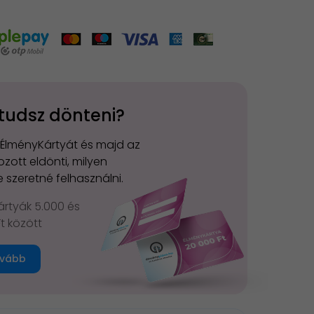
tudsz dönteni?
 ÉlményKártyát és majd az
zott eldönti, milyen
 szeretné felhasználni.
rtyák 5.000 és
Ft között
vább