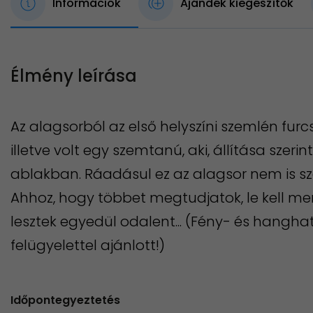
Információk
Ajándék kiegészítők
Élmény leírása
Az alagsorból az első helyszíni szemlén furc
illetve volt egy szemtanú, aki, állítása szerin
ablakban. Ráadásul ez az alagsor nem is sze
Ahhoz, hogy többet megtudjatok, le kell m
lesztek egyedül odalent... (Fény- és hanghat
felügyelettel ajánlott!)
Időpontegyeztetés