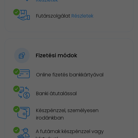
Futárszolgálat
Részletek
Fizetési módok
Online fizetés bankkártyával
Banki átutalással
Készpénzzel, személyesen
irodánkban
A futárnak készpénzzel vagy