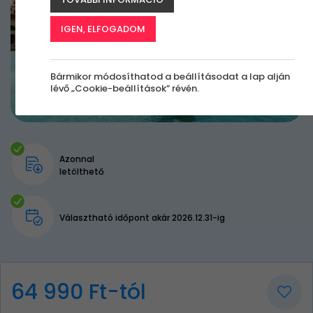
IGEN, ELFOGADOM
Bármikor módosíthatod a beállításodat a lap alján
lévő „Cookie-beállítások” révén.
Azonnal
letölthető
Választható időpont akár 2026.12.31-ig
64 990 Ft-tól