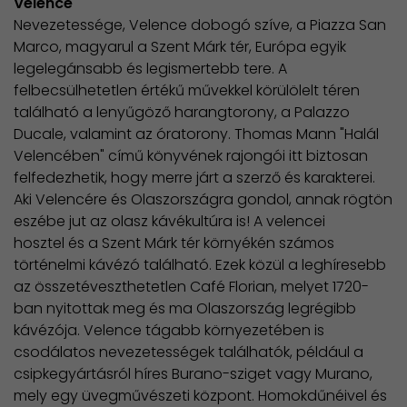
Velence
Nevezetessége, Velence dobogó szíve, a Piazza San
Marco, magyarul a Szent Márk tér, Európa egyik
legelegánsabb és legismertebb tere. A
felbecsülhetetlen értékű művekkel körülölelt téren
található a lenyűgöző harangtorony, a Palazzo
Ducale, valamint az óratorony. Thomas Mann "Halál
Velencében" című könyvének rajongói itt biztosan
felfedezhetik, hogy merre járt a szerző és karakterei.
Aki Velencére és Olaszországra gondol, annak rögtön
eszébe jut az olasz kávékultúra is! A velencei
hosztel és a Szent Márk tér környékén számos
történelmi kávézó található. Ezek közül a leghíresebb
az összetéveszthetetlen Café Florian, melyet 1720-
ban nyitottak meg és ma Olaszország legrégibb
kávézója. Velence tágabb környezetében is
csodálatos nevezetességek találhatók, például a
csipkegyártásról híres Burano-sziget vagy Murano,
mely egy üvegművészeti központ. Homokdűnéivel és