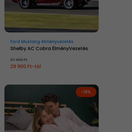
Ford Mustang élményvezetés
Shelby AC Cobra ÉlményVezetés
37 400 Ft
29 900 Ft-tól
-19%