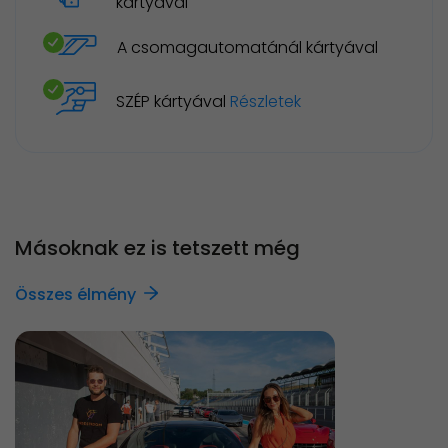
kártyával
A csomagautomatánál kártyával
SZÉP kártyával
Részletek
Másoknak ez is tetszett még
Összes élmény