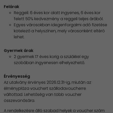
Felárak
Reggeli: 6 éves kor alatt ingyenes, 6 éves kor
felett 50% kedvezmény a reggeli teljes árából.
Egyes városokban idegenforgalmi adó fizetése
kötelező a helyszínen, mely városonként eltérő
lehet.
Gyermek árak
2 gyermek 17 éves korig a szülőkkel egy
szobában ingyenesen elhelyezhető.
Érvényesség
Az utalvány érvényes 2026.12.31-ig, miután az
élménypláza vouchert szállodavoucherre
váltottad. Lehetőség van több voucher
összevonására.
A rendelkezésre álló szabad helyek a voucher szám