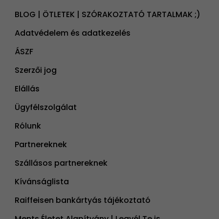
BLOG | ÖTLETEK | SZÓRAKOZTATÓ TARTALMAK ;)
Adatvédelem és adatkezelés
ÁSZF
Szerzői jog
Elállás
Ügyfélszolgálat
Rólunk
Partnereknek
Szállásos partnereknek
Kívánságlista
Raiffeisen bankártyás tájékoztató
Ments Életet Alapítvány | Legyél Te is