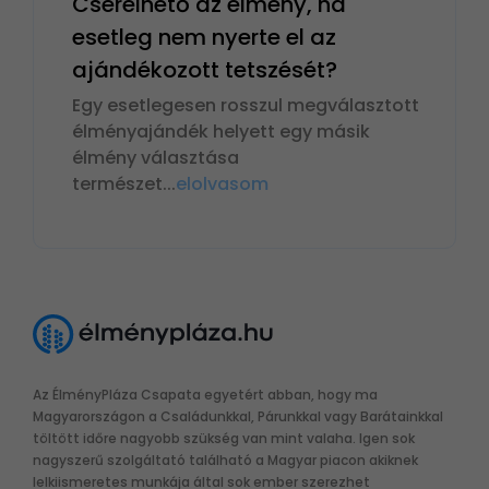
Cserélhető az élmény, ha
esetleg nem nyerte el az
ajándékozott tetszését?
Egy esetlegesen rosszul megválasztott
élményajándék helyett egy másik
élmény választása
természet
...
elolvasom
Az ÉlményPláza Csapata egyetért abban, hogy ma
Magyarországon a Családunkkal, Párunkkal vagy Barátainkkal
töltött időre nagyobb szükség van mint valaha. Igen sok
nagyszerű szolgáltató található a Magyar piacon akiknek
lelkiismeretes munkája által sok ember szerezhet