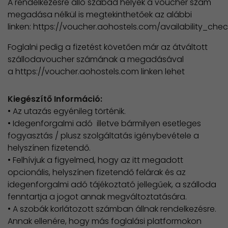
A rendelkezésre álló szabad helyek a voucher szám
megadása nélkül is megtekinthetőek az alábbi
linken: https://voucher.aohostels.com/availability_che
Foglalni pedig a fizetést követően már az átváltott
szállodavoucher számának a megadásával
a https://voucher.aohostels.com linken lehet
Kiegészítő Információ:
• Az utazás egyénileg történik.
• Idegenforgalmi adó illetve bármilyen esetleges
fogyasztás / plusz szolgáltatás igénybevétele a
helyszínen fizetendő.
• Felhívjuk a figyelmed, hogy az itt megadott
opcionális, helyszínen fizetendő felárak és az
idegenforgalmi adó tájékoztató jellegűek, a szálloda
fenntartja a jogot annak megváltoztatására.
• A szobák korlátozott számban állnak rendelkezésre.
Annak ellenére, hogy más foglalási platformokon