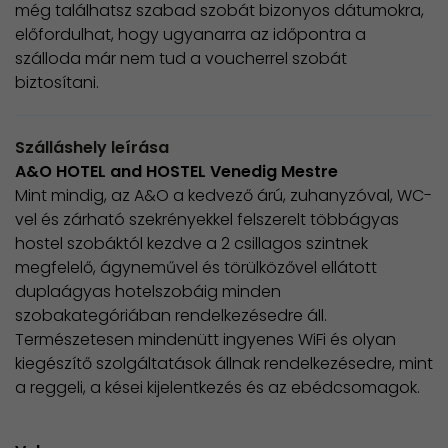
még találhatsz szabad szobát bizonyos dátumokra,
előfordulhat, hogy ugyanarra az időpontra a
szálloda már nem tud a voucherrel szobát
biztosítani.
Szálláshely leírása
A&O HOTEL and HOSTEL Venedig Mestre
Mint mindig, az A&O a kedvező árú, zuhanyzóval, WC-
vel és zárható szekrényekkel felszerelt többágyas
hostel szobáktól kezdve a 2 csillagos szintnek
megfelelő, ágyneművel és törülközővel ellátott
duplaágyas hotelszobáig minden
szobakategóriában rendelkezésedre áll.
Természetesen mindenütt ingyenes WiFi és olyan
kiegészítő szolgáltatások állnak rendelkezésedre, mint
a reggeli, a kései kijelentkezés és az ebédcsomagok.