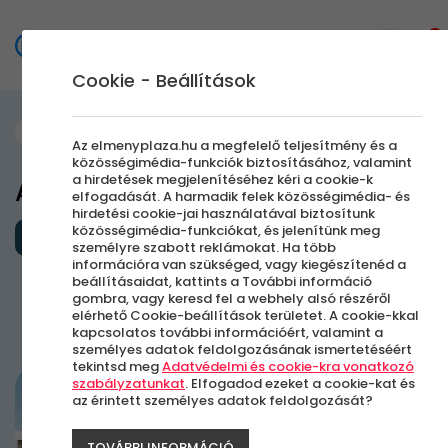
0
Cookie - Beállítások
Szállás és Wellness
Az elmenyplaza.hu a megfelelő teljesítmény és a
közösségimédia-funkciók biztosításához, valamint
a hirdetések megjelenítéséhez kéri a cookie-k
A&O Velence
elfogadását. A harmadik felek közösségimédia- és
hirdetési cookie-jai használatával biztosítunk
közösségimédia-funkciókat, és jelenítünk meg
Külföldi kiruccanás
személyre szabott reklámokat. Ha több
információra van szükséged, vagy kiegészítenéd a
beállításaidat, kattints a További információ
gombra, vagy keresd fel a webhely alsó részéről
elérhető Cookie-beállítások területet. A cookie-kkal
Velence mellett Mestrében,
kapcsolatos további információért, valamint a
Olaszország
személyes adatok feldolgozásának ismertetéséért
tekintsd meg
Adatvédelmi és cookie-kra vonatkozó
szabályzatunkat
. Elfogadod ezeket a cookie-kat és
az érintett személyes adatok feldolgozását?
TOVÁBBI INFORMÁCIÓ