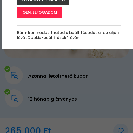
IGEN, ELFOGADOM
Bármikor módosíthatod a beállításodat a lap alján
lévő „Cookie-beállítások” révén.
Azonnal letölthető kupon
12 hónapig érvényes
265 000 Ft