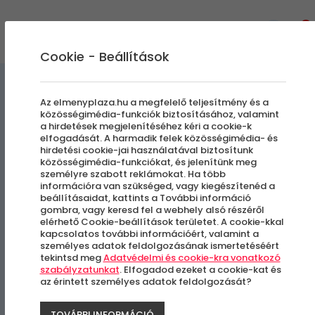
0
Cookie - Beállítások
Egyedi Élmények
Az elmenyplaza.hu a megfelelő teljesítmény és a
közösségimédia-funkciók biztosításához, valamint
a hirdetések megjelenítéséhez kéri a cookie-k
Egyedi Porcelán
elfogadását. A harmadik felek közösségimédia- és
hirdetési cookie-jai használatával biztosítunk
Ékszerkészítő workshop | 10
közösségimédia-funkciókat, és jelenítünk meg
személyre szabott reklámokat. Ha több
alkalmas bérlet
információra van szükséged, vagy kiegészítenéd a
beállításaidat, kattints a További információ
gombra, vagy keresd fel a webhely alsó részéről
elérhető Cookie-beállítások területet. A cookie-kkal
Budapest, VI. kerület
kapcsolatos további információért, valamint a
személyes adatok feldolgozásának ismertetéséért
tekintsd meg
Adatvédelmi és cookie-kra vonatkozó
szabályzatunkat
. Elfogadod ezeket a cookie-kat és
az érintett személyes adatok feldolgozását?
TOVÁBBI INFORMÁCIÓ