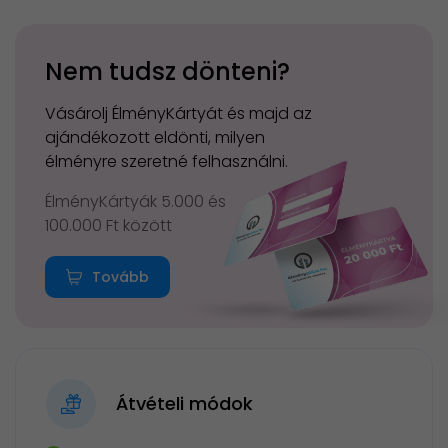
Nem tudsz dönteni?
Vásárolj ÉlményKártyát és majd az
ajándékozott eldönti, milyen
élményre szeretné felhasználni.
ÉlményKártyák 5.000 és
100.000 Ft között
Tovább
Átvételi módok