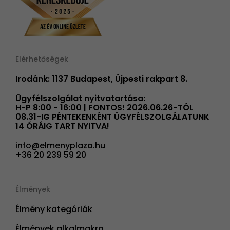
Elérhetőségek
Irodánk: 1137 Budapest, Újpesti rakpart 8.
Ügyfélszolgálat nyitvatartása:
H-P 8:00 - 16:00 | FONTOS! 2026.06.26-TÓL
08.31-IG PÉNTEKENKÉNT ÜGYFÉLSZOLGÁLATUNK
14 ÓRÁIG TART NYITVA!
info@elmenyplaza.hu
+36 20 239 59 20
Élmények
Élmény kategóriák
Élmények alkalmakra