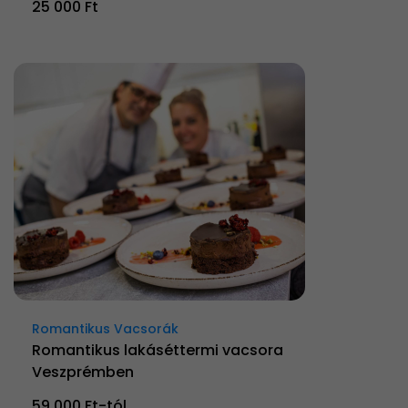
25 000 Ft
Romantikus Vacsorák
Romantikus lakáséttermi vacsora
Veszprémben
59 000 Ft-tól