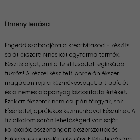
Élmény leírása
Engedd szabadjára a kreativitásod - készíts
saját ékszert! Nincs két egyforma termék,
készíts olyat, ami a te stílusodat leginkább
tükrözi! A kézzel készített porcelán ékszer
magában rejti a kézművességet, a tradíciót
és a nemes alapanyag biztosította értéket.
Ezek az ékszerek nem csupán tárgyak, sok
kísérlettel, aprólékos kézimunkával készülnek. A
tíz alkalom során lehetőséged van saját
kollekciók, összehangolt ékszerszettek és
különleges porcelán alkotások létrehozására.