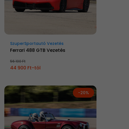
SzuperSportautó Vezetés
Ferrari 488 GTB Vezetés
56 100 Ft
44 900 Ft-tól
-20%