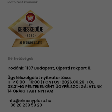
időtöltést kívánunk.
Elérhetőségek
Irodánk: 1137 Budapest, Újpesti rakpart 8.
Ügyfélszolgálat nyitvatartása:
H-P 8:00 - 16:00 | FONTOS! 2026.06.26-TÓL
08.31-IG PÉNTEKENKÉNT ÜGYFÉLSZOLGÁLATUNK
14 ÓRÁIG TART NYITVA!
info@elmenyplaza.hu
+36 20 239 59 20