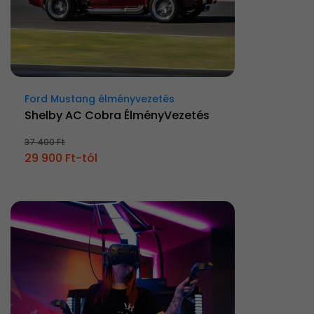
Ford Mustang élményvezetés
Shelby AC Cobra ÉlményVezetés
37 400 Ft
29 900 Ft-tól