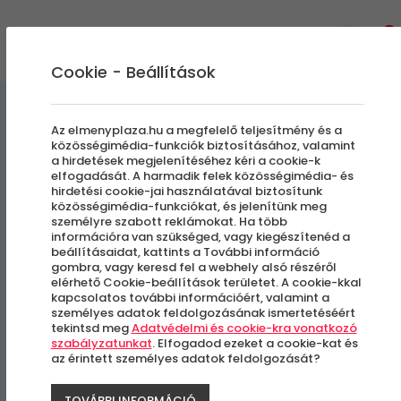
0
Cookie - Beállítások
Vizen, Vízben, Víz alatt
Az elmenyplaza.hu a megfelelő teljesítmény és a
közösségimédia-funkciók biztosításához, valamint
a hirdetések megjelenítéséhez kéri a cookie-k
Elektromos kishajózás
elfogadását. A harmadik felek közösségimédia- és
hirdetési cookie-jai használatával biztosítunk
Balatonfüreden
közösségimédia-funkciókat, és jelenítünk meg
személyre szabott reklámokat. Ha több
információra van szükséged, vagy kiegészítenéd a
beállításaidat, kattints a További információ
Balatonfüred
gombra, vagy keresd fel a webhely alsó részéről
elérhető Cookie-beállítások területet. A cookie-kkal
kapcsolatos további információért, valamint a
személyes adatok feldolgozásának ismertetéséért
tekintsd meg
Adatvédelmi és cookie-kra vonatkozó
szabályzatunkat
. Elfogadod ezeket a cookie-kat és
az érintett személyes adatok feldolgozását?
TOVÁBBI INFORMÁCIÓ