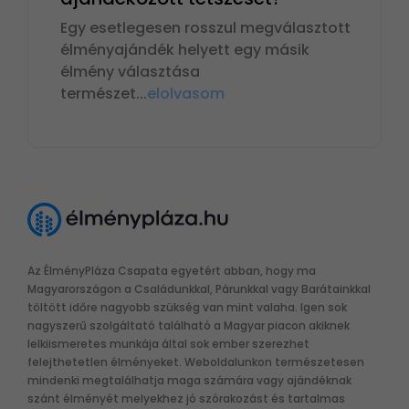
Egy esetlegesen rosszul megválasztott
élményajándék helyett egy másik
élmény választása
természet
...
elolvasom
Az ÉlményPláza Csapata egyetért abban, hogy ma
Magyarországon a Családunkkal, Párunkkal vagy Barátainkkal
töltött időre nagyobb szükség van mint valaha. Igen sok
nagyszerű szolgáltató található a Magyar piacon akiknek
lelkiismeretes munkája által sok ember szerezhet
felejthetetlen élményeket. Weboldalunkon természetesen
mindenki megtalálhatja maga számára vagy ajándéknak
szánt élményét melyekhez jó szórakozást és tartalmas