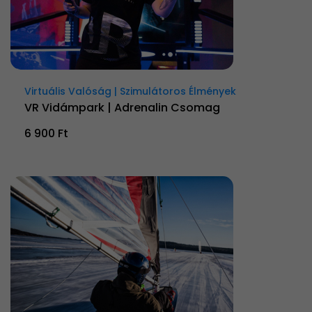
Virtuális Valóság | Szimulátoros Élmények
VR Vidámpark | Adrenalin Csomag
6 900 Ft