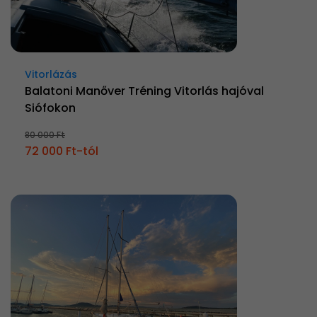
Vitorlázás
Balatoni Manőver Tréning Vitorlás hajóval
Siófokon
80 000 Ft
72 000 Ft-tól