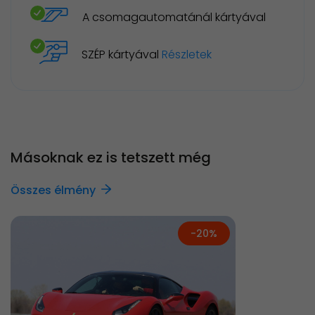
A csomagautomatánál kártyával
SZÉP kártyával
Részletek
Másoknak ez is tetszett még
Összes élmény
-20%