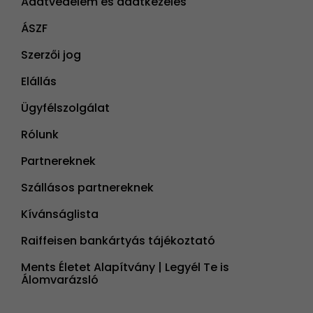
Adatvédelem és adatkezelés
ÁSZF
Szerzői jog
Elállás
Ügyfélszolgálat
Rólunk
Partnereknek
Szállásos partnereknek
Kívánságlista
Raiffeisen bankártyás tájékoztató
Ments Életet Alapítvány | Legyél Te is
Álomvarázsló