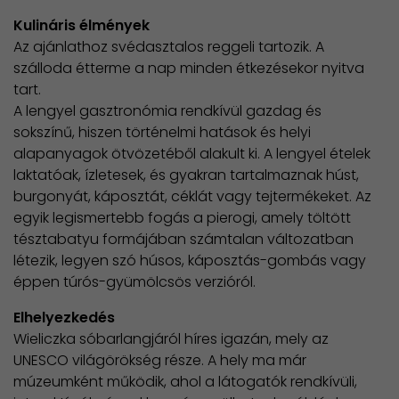
Kulináris élmények
Az ajánlathoz svédasztalos reggeli tartozik. A
szálloda étterme a nap minden étkezésekor nyitva
tart.
A lengyel gasztronómia rendkívül gazdag és
sokszínű, hiszen történelmi hatások és helyi
alapanyagok ötvözetéből alakult ki. A lengyel ételek
laktatóak, ízletesek, és gyakran tartalmaznak húst,
burgonyát, káposztát, céklát vagy tejtermékeket. Az
egyik legismertebb fogás a pierogi, amely töltött
tésztabatyu formájában számtalan változatban
létezik, legyen szó húsos, káposztás-gombás vagy
éppen túrós-gyümölcsös verzióról.
Elhelyezkedés
Wieliczka sóbarlangjáról híres igazán, mely az
UNESCO világörökség része. A hely ma már
múzeumként működik, ahol a látogatók rendkívüli,