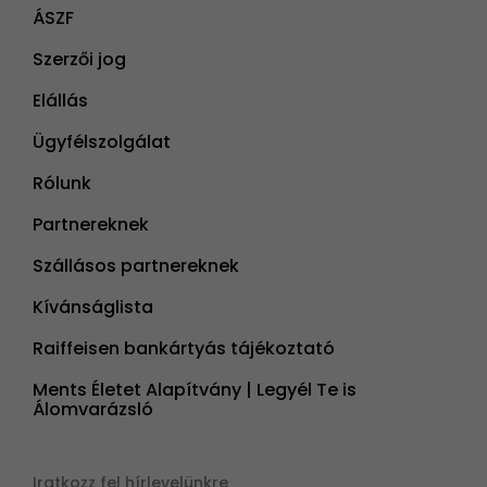
ÁSZF
Szerzői jog
Elállás
Ügyfélszolgálat
Rólunk
Partnereknek
Szállásos partnereknek
Kívánságlista
Raiffeisen bankártyás tájékoztató
Ments Életet Alapítvány | Legyél Te is
Álomvarázsló
Iratkozz fel hírlevelünkre