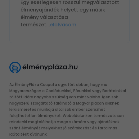
Egy esetlegesen rosszul megválasztott
élményajándék helyett egy másik
élmény választása
természet
...
elolvasom
Az ÉlményPláza Csapata egyetért abban, hogy ma
Magyarországon a Családunkkal, Párunkkal vagy Barátainkkal
töltött időre nagyobb szükség van mint valaha. Igen sok
nagyszerű szolgáltató található a Magyar piacon akiknek
lelkiismeretes munkája által sok ember szerezhet
felejthetetlen élményeket. Weboldalunkon természetesen
mindenki megtalálhatja maga számára vagy ajándéknak
szánt élményét melyekhez jó szórakozást és tartalmas
időtöltést kívánunk.