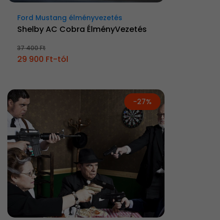
Ford Mustang élményvezetés
Shelby AC Cobra ÉlményVezetés
37 400 Ft
29 900 Ft-tól
-27%