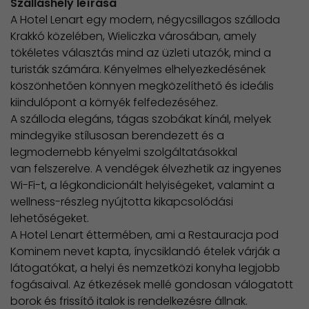
Szálláshely leírása
A Hotel Lenart egy modern, négycsillagos szálloda
Krakkó közelében, Wieliczka városában, amely
tökéletes választás mind az üzleti utazók, mind a
turisták számára. Kényelmes elhelyezkedésének
köszönhetően könnyen megközelíthető és ideális
kiindulópont a környék felfedezéséhez.
A szálloda elegáns, tágas szobákat kínál, melyek
mindegyike stílusosan berendezett és a
legmodernebb kényelmi szolgáltatásokkal
van felszerelve. A vendégek élvezhetik az ingyenes
Wi-Fi-t, a légkondicionált helyiségeket, valamint a
wellness-részleg nyújtotta kikapcsolódási
lehetőségeket.
A Hotel Lenart éttermében, ami a Restauracja pod
Kominem nevet kapta, ínycsiklandó ételek várják a
látogatókat, a helyi és nemzetközi konyha legjobb
fogásaival. Az étkezések mellé gondosan válogatott
borok és frissítő italok is rendelkezésre állnak.