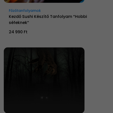
Főzőtanfolyamok
Kezdő Sushi Készítő Tanfolyam “Hobbi
séfeknek”
24 990 Ft