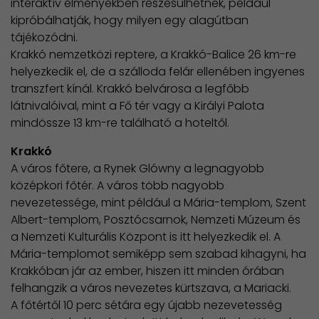
interaktív élményekben részesülhetnek, például
kipróbálhatják, hogy milyen egy alagútban
tájékozódni.
​Krakkó nemzetközi reptere, a Krakkó-Balice 26 km-re
helyezkedik el, de a szálloda felár ellenében ingyenes
transzfert kínál. Krakkó belvárosa a legfőbb
látnivalóival, mint a Fő tér vagy a Királyi Palota
mindössze 13 km-re található a hoteltől.
Krakkó
A város főtere, a Rynek Glówny a legnagyobb
középkori főtér. A város több nagyobb
nevezetessége, mint például a Mária-templom, Szent
Albert-templom, Posztócsarnok, Nemzeti Múzeum és
a Nemzeti Kulturális Központ is itt helyezkedik el. A
Mária-templomot semiképp sem szabad kihagyni, ha
Krakkóban jár az ember, hiszen itt minden órában
felhangzik a város nevezetes kürtszava, a Mariacki.
A főtértől 10 perc sétára egy újabb nezevetesség