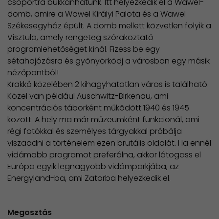
csoportra bukkanhatunk. Itt helyezkedik el a Wawel-
domb, amire a Wawel Királyi Palota és a Wawel
Székesegyház épült. A domb mellett közvetlen folyik a
Visztula, amely rengeteg szórakoztató
programlehetőséget kínál. Fizess be egy
sétahajózásra és gyönyörködj a városban egy másik
nézőpontból!
Krakkó közelében 2 kihagyhatatlan város is található.
Közel van például Auschwitz-Birkenau​, ami
koncentrációs táborként működött 1940 és 1945
között. A hely ma már múzeumként funkcionál, ami
régi fotókkal és személyes tárgyakkal próbálja
viszaadni a történelem ezen brutális oldalát. Ha ennél
vidámabb programot preferálna, akkor látogass el
Európa egyik legnagyobb vidámparkjába, az
Energyland-ba, ami Zatorba helyezkedik el.
Megosztás