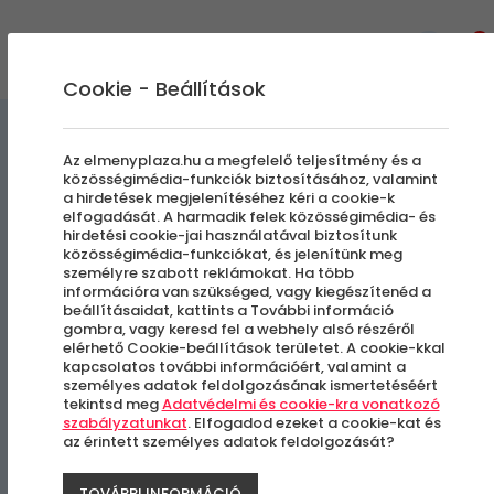
0
Cookie - Beállítások
Szállás és Wellness
Az elmenyplaza.hu a megfelelő teljesítmény és a
közösségimédia-funkciók biztosításához, valamint
a hirdetések megjelenítéséhez kéri a cookie-k
Hotel Lenart 4****​
elfogadását. A harmadik felek közösségimédia- és
hirdetési cookie-jai használatával biztosítunk
közösségimédia-funkciókat, és jelenítünk meg
Külföldi városlátogatás
személyre szabott reklámokat. Ha több
információra van szükséged, vagy kiegészítenéd a
beállításaidat, kattints a További információ
Wieliczka, Lengyelország
gombra, vagy keresd fel a webhely alsó részéről
elérhető Cookie-beállítások területet. A cookie-kkal
kapcsolatos további információért, valamint a
-21%
személyes adatok feldolgozásának ismertetéséért
tekintsd meg
Adatvédelmi és cookie-kra vonatkozó
szabályzatunkat
. Elfogadod ezeket a cookie-kat és
az érintett személyes adatok feldolgozását?
TOVÁBBI INFORMÁCIÓ