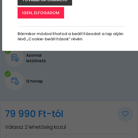
IGEN, ELFOGADOM
Bármikor módosíthatod a beállításodat a lap alján
lévő „Cookie-beállítások” révén.
Azonnal
letölthető
12 hónap
79 990 Ft-tól
Válassz 2 lehetőség közül