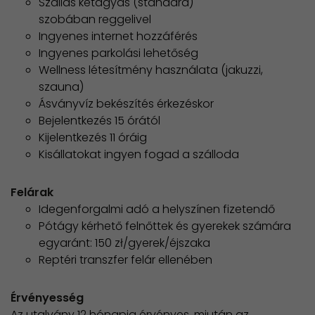
Szállás kétágyas (standard)
szobában reggelivel
Ingyenes internet hozzáférés
Ingyenes parkolási lehetőség
Wellness létesítmény használata (jakuzzi,
szauna)
Ásványvíz bekészítés érkezéskor
Bejelentkezés 15 órától
Kijelentkezés 11 óráig
Kisállatokat ingyen fogad a szálloda
Felárak
Idegenforgalmi adó a helyszínen fizetendő
Pótágy kérhető felnőttek és gyerekek számára
egyaránt: 150 zł/gyerek/éjszaka
Reptéri transzfer felár ellenében
Érvényesség
Az utalvány 12 hónapig érvényes, miután az