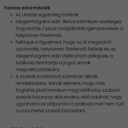
Fontos Információk
Az utazás egyénileg történik.
Idegenforgalmi adó illetve bármilyen esetleges
fogyasztás / plusz szolgáltatás igénybevétele a
helyszínen fizetendő.
Felhívjuk a figyelmed, hogy az itt megadott
opcionális, helyszínen fizetendő felárak és az
idegenforgalmi adó tájékoztató jellegűek, a
szálloda fenntartja a jogot annak
megváltoztatására.
A szobák korlátozott számban állnak
rendelkezésre. Annak ellenére, hogy más
foglalási platformokon még találhatsz szabad
szobát bizonyos dátumokra, előfordulhat, hogy
ugyanarra az időpontra a szálloda már nem tud
a voucherrel szobát biztosítani.