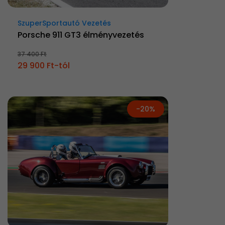
SzuperSportautó Vezetés
Porsche 911 GT3 élményvezetés
37 400 Ft
29 900 Ft-tól
-20%