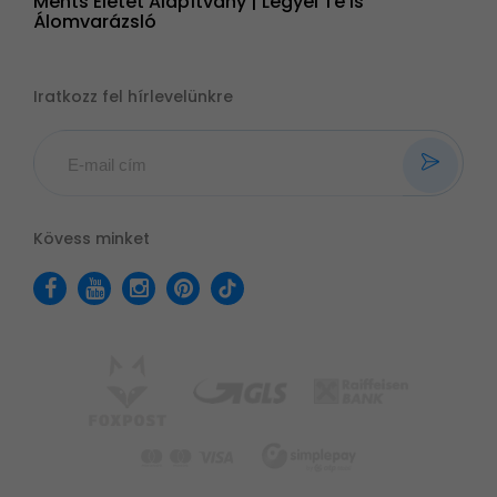
Ments Életet Alapítvány | Legyél Te is
Álomvarázsló
Iratkozz fel hírlevelünkre
Kövess minket