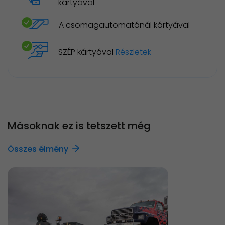
kártyával
A csomagautomatánál kártyával
SZÉP kártyával
Részletek
Másoknak ez is tetszett még
Összes élmény