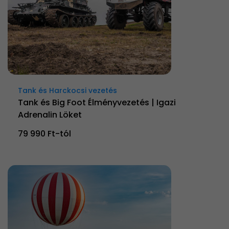
Tank és Harckocsi vezetés
Tank és Big Foot Élményvezetés | Igazi
Adrenalin Löket
79 990 Ft-tól