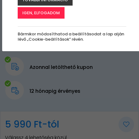
IGEN, ELFOGADOM
Bármikor módosíthatod a beállításodat a lap alján
lévő „Cookie-beállítások” révén.
Azonnal letölthető kupon
12 hónapig érvényes
5 990 Ft-tól
Válassz 4 lehetőség közül