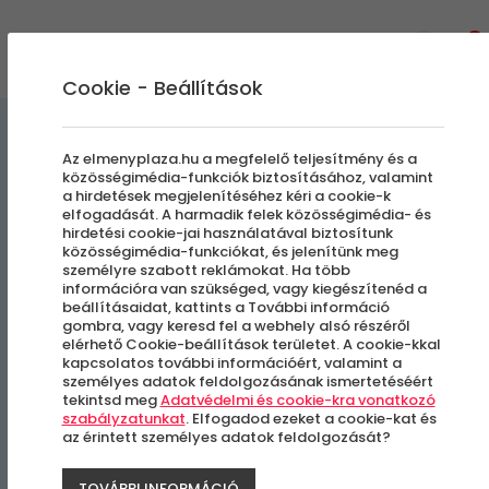
0
Cookie - Beállítások
Egyedi Élmények
Az elmenyplaza.hu a megfelelő teljesítmény és a
közösségimédia-funkciók biztosításához, valamint
a hirdetések megjelenítéséhez kéri a cookie-k
Legyen neked is
elfogadását. A harmadik felek közösségimédia- és
hirdetési cookie-jai használatával biztosítunk
Örökláncod!
közösségimédia-funkciókat, és jelenítünk meg
személyre szabott reklámokat. Ha több
információra van szükséged, vagy kiegészítenéd a
beállításaidat, kattints a További információ
Szeged és Pécs
gombra, vagy keresd fel a webhely alsó részéről
elérhető Cookie-beállítások területet. A cookie-kkal
kapcsolatos további információért, valamint a
személyes adatok feldolgozásának ismertetéséért
tekintsd meg
Adatvédelmi és cookie-kra vonatkozó
szabályzatunkat
. Elfogadod ezeket a cookie-kat és
az érintett személyes adatok feldolgozását?
TOVÁBBI INFORMÁCIÓ