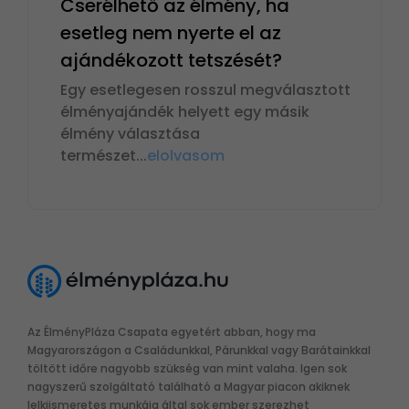
Cserélhető az élmény, ha
esetleg nem nyerte el az
ajándékozott tetszését?
Egy esetlegesen rosszul megválasztott
élményajándék helyett egy másik
élmény választása
természet
...
elolvasom
Az ÉlményPláza Csapata egyetért abban, hogy ma
Magyarországon a Családunkkal, Párunkkal vagy Barátainkkal
töltött időre nagyobb szükség van mint valaha. Igen sok
nagyszerű szolgáltató található a Magyar piacon akiknek
lelkiismeretes munkája által sok ember szerezhet