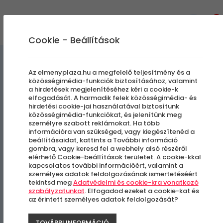
0
Cookie - Beállítások
Egyedi Élmények
Az elmenyplaza.hu a megfelelő teljesítmény és a
közösségimédia-funkciók biztosításához, valamint
a hirdetések megjelenítéséhez kéri a cookie-k
Mandalafestő workshop
elfogadását. A harmadik felek közösségimédia- és
hirdetési cookie-jai használatával biztosítunk
közösségimédia-funkciókat, és jelenítünk meg
személyre szabott reklámokat. Ha több
Kerepes - Szilasliget
információra van szükséged, vagy kiegészítenéd a
beállításaidat, kattints a További információ
gombra, vagy keresd fel a webhely alsó részéről
elérhető Cookie-beállítások területet. A cookie-kkal
kapcsolatos további információért, valamint a
személyes adatok feldolgozásának ismertetéséért
tekintsd meg
Adatvédelmi és cookie-kra vonatkozó
szabályzatunkat
. Elfogadod ezeket a cookie-kat és
az érintett személyes adatok feldolgozását?
TOVÁBBI INFORMÁCIÓ