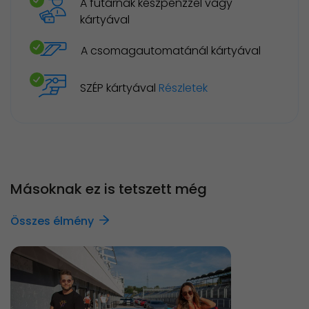
A futárnak készpénzzel vagy
kártyával
A csomagautomatánál kártyával
SZÉP kártyával
Részletek
Másoknak ez is tetszett még
Összes élmény