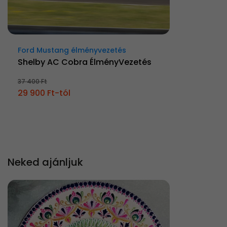
Ford Mustang élményvezetés
Shelby AC Cobra ÉlményVezetés
37 400 Ft
29 900 Ft-tól
Neked ajánljuk