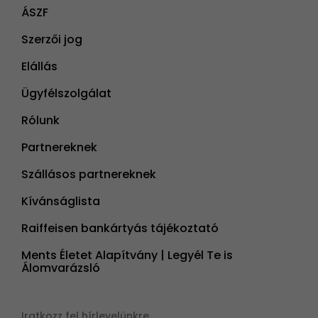
ÁSZF
Szerzői jog
Elállás
Ügyfélszolgálat
Rólunk
Partnereknek
Szállásos partnereknek
Kívánságlista
Raiffeisen bankártyás tájékoztató
Ments Életet Alapítvány | Legyél Te is
Álomvarázsló
Iratkozz fel hírlevelünkre