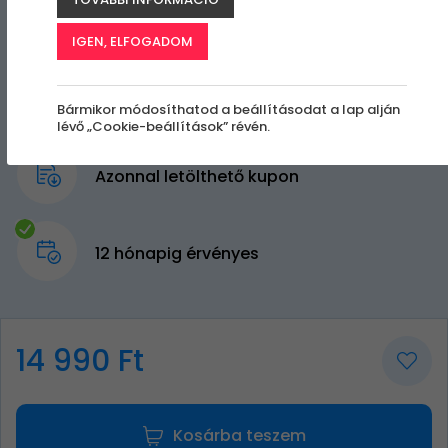
IGEN, ELFOGADOM
Bármikor módosíthatod a beállításodat a lap alján
lévő „Cookie-beállítások” révén.
Azonnal letölthető kupon
12 hónapig érvényes
14 990 Ft
Kosárba teszem