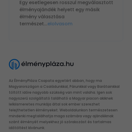
Egy esetlegesen rosszul megválasztott
élményajándék helyett egy másik
élmény választása
természet
...
elolvasom
Az ÉlményPláza Csapata egyetért abban, hogy ma
Magyarországon a Családunkkal, Párunkkal vagy Barátainkkal
töltött időre nagyobb szükség van mint valaha. Igen sok
nagyszerű szolgáltató található a Magyar piacon akiknek
lelkiismeretes munkája által sok ember szerezhet
felejthetetlen élményeket. Weboldalunkon természetesen
mindenki megtalálhatja maga számára vagy ajándéknak
szánt élményét melyekhez jó szórakozást és tartalmas
időtöltést kívánunk.