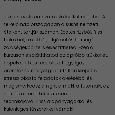
Tekints be Japán varázslatos kultúrájába! A
felkelő nap országában a sushit nemzeti
ételként tartják számon. Ecetes rizsből, friss
halakból, rákokból, algából és harsogó
zöldségékből te is elkészítheted. Ezen a
kurzuson elsajátíthatod az apróbb trükköket,
tippeket, titkos recepteket. Egy igazi
örömfőzés, mellyel garantáltan kilépsz a
stressz okozta feladatok öleléséből és
megismerkedsz a nigiri, a maki, a futomaki, az
inari és az umaki készítésének
technikájával.
Friss alapanyagokkal és
különleges fűszerekkel várnak!