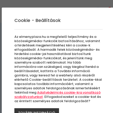
0
Cookie - Beállítások
Főzőtanfolyamok
Gasztronómiai Kalandok
Az elmenyplaza.hu a megfelelő teljesítmény és a
közösségimédia-funkciók biztosításához, valamint
a hirdetések megjelenítéséhez kéri a cookie-k
Meditatív Sushi Készítés
elfogadását. A harmadik felek közösségimédia- és
hirdetési cookie-jai használatával biztosítunk
közösségimédia-funkciókat, és jelenítünk meg
személyre szabott reklámokat. Ha több
Páty
információra van szükséged, vagy kiegészítenéd a
beállításaidat, kattints a További információ
gombra, vagy keresd fel a webhely alsó részéről
elérhető Cookie-beállítások területet. A cookie-kkal
kapcsolatos további információért, valamint a
személyes adatok feldolgozásának ismertetéséért
tekintsd meg
Adatvédelmi és cookie-kra vonatkozó
szabályzatunkat
. Elfogadod ezeket a cookie-kat és
az érintett személyes adatok feldolgozását?
TOVÁBBI INFORMÁCIÓ