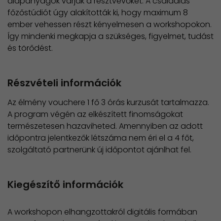
alapanyagok várják a résztvevőket. A családias
főzőstúdiót úgy alakították ki, hogy maximum 8
ember vehessen részt kényelmesen a workshopokon.
Így mindenki megkapja a szükséges, figyelmet, tudást
és törődést.
Részvételi információk
Az élmény vouchere 1 fő 3 órás kurzusát tartalmazza.
A program végén az elkészített finomságokat
természetesen hazaviheted. Amennyiben az adott
időpontra jelentkezők létszáma nem éri el a 4 főt,
szolgáltató partnerünk új időpontot ajánlhat fel.
Kiegészítő információk
A workshopon elhangzottakról digitális formában