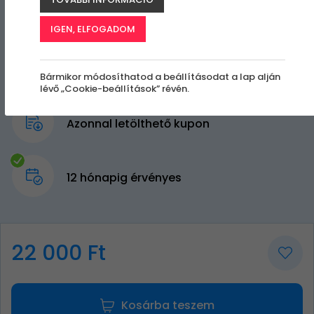
IGEN, ELFOGADOM
Bármikor módosíthatod a beállításodat a lap alján
lévő „Cookie-beállítások” révén.
Azonnal letölthető kupon
12 hónapig érvényes
22 000 Ft
Kosárba teszem