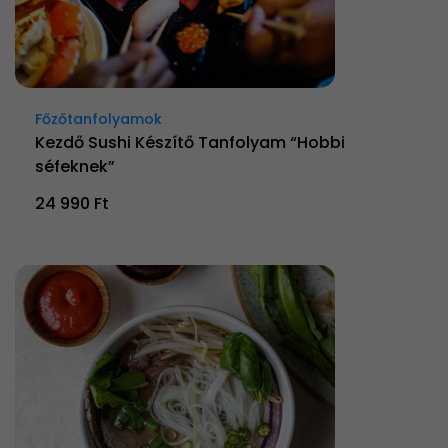
Főzőtanfolyamok
Kezdő Sushi Készítő Tanfolyam “Hobbi
séfeknek”
24 990 Ft