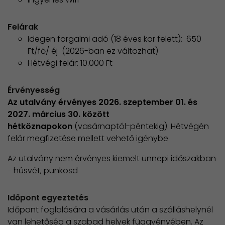
Felárak
Idegen forgalmi adó (18 éves kor felett): 650
Ft/fő/ éj (2026-ban ez változhat)
Hétvégi felár: 10.000 Ft
Érvényesség
Az utalvány érvényes 2026. szeptember 01. és
2027. március 30. között
hétköznapokon
(vasárnaptól-péntekig). Hétvégén
felár megfizetése mellett vehető igénybe
Az utalvány nem érvényes kiemelt ünnepi időszakban
- húsvét, pünkösd
Időpont egyeztetés
Időpont foglalására a vásárlás után a szálláshelynél
van lehetőség a szabad helyek függvényében. Az