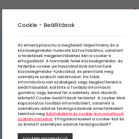
0
Cookie - Beállítások
Szállás és Wellness
Az elmenyplaza.hu a megfelelő teljesítmény és a
közösségimédia-funkciók biztosításához, valamint
a hirdetések megjelenítéséhez kéri a cookie-k
Paradise Apartmanház
elfogadását. A harmadik felek közösségimédia- és
hirdetési cookie-jai használatával biztosítunk
közösségimédia-funkciókat, és jelenítünk meg
Elő- és utószezoni pihenés
személyre szabott reklámokat. Ha több
információra van szükséged, vagy kiegészítenéd a
beállításaidat, kattints a További információ
Eger
gombra, vagy keresd fel a webhely alsó részéről
elérhető Cookie-beállítások területet. A cookie-kkal
kapcsolatos további információért, valamint a
-10%
személyes adatok feldolgozásának ismertetéséért
tekintsd meg
Adatvédelmi és cookie-kra vonatkozó
szabályzatunkat
. Elfogadod ezeket a cookie-kat és
az érintett személyes adatok feldolgozását?
TOVÁBBI INFORMÁCIÓ