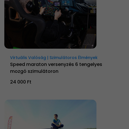
Virtuális Valóság | Szimulátoros Élmények
Speed maraton versenyzés 6 tengelyes
mozgó szimulátoron
24 000 Ft