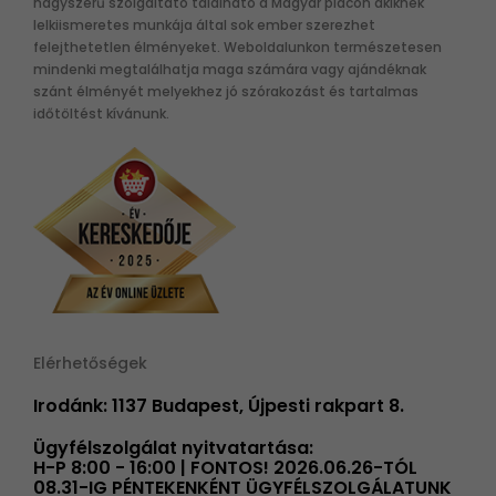
nagyszerű szolgáltató található a Magyar piacon akiknek
lelkiismeretes munkája által sok ember szerezhet
felejthetetlen élményeket. Weboldalunkon természetesen
mindenki megtalálhatja maga számára vagy ajándéknak
szánt élményét melyekhez jó szórakozást és tartalmas
időtöltést kívánunk.
Elérhetőségek
Irodánk: 1137 Budapest, Újpesti rakpart 8.
Ügyfélszolgálat nyitvatartása:
H-P 8:00 - 16:00 | FONTOS! 2026.06.26-TÓL
08.31-IG PÉNTEKENKÉNT ÜGYFÉLSZOLGÁLATUNK