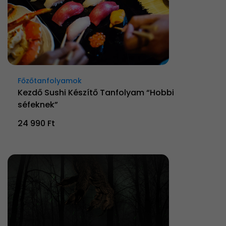
Főzőtanfolyamok
Kezdő Sushi Készítő Tanfolyam “Hobbi
séfeknek”
24 990 Ft