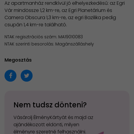
​Az apartmanház rendkívül jó elhelyezkedésű: az Egri
Vár mindössze 1,2 km-re, az Egri Planetárium és
Camera Obscura 1,3 km-re, az egri Bazilika pedig
csupán 1,4 km-re található.
NTAK regisztrációs szám: MA19010083
NTAK szerinti besorolás: Magánszálláshely
Megosztás
Nem tudsz dönteni?
Vásárolj ÉlményKártyát és majd az
ajándékozott eldönti, milyen
élményre szeretné felhasználni.