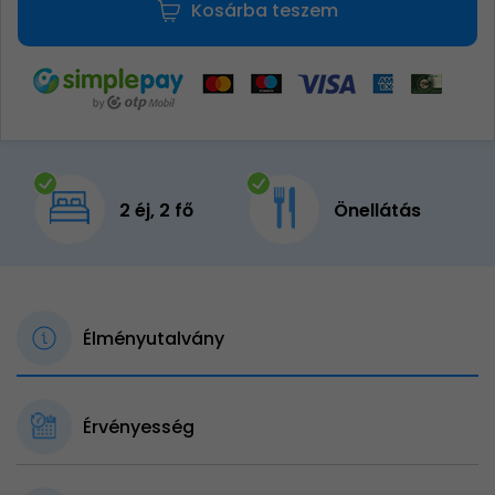
Kosárba teszem
2 éj, 2 fő
Önellátás
Élményutalvány
Érvényesség