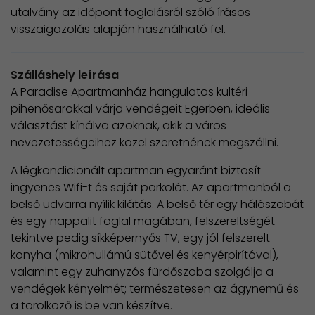
utalvány az időpont foglalásról szóló írásos
visszaigazolás alapján használható fel.
Szálláshely leírása
A Paradise Apartmanház hangulatos kültéri
pihenősarokkal várja vendégeit Egerben, ideális
választást kínálva azoknak, akik a város
nevezetességeihez közel szeretnének megszállni.
A légkondicionált apartman egyaránt biztosít
ingyenes Wifi-t és saját parkolót. Az apartmanból a
belső udvarra nyílik kilátás. A belső tér egy hálószobát
és egy nappalit foglal magában, felszereltségét
tekintve pedig síkképernyős TV, egy jól felszerelt
konyha (mikrohullámú sütővel és kenyérpirítóval),
valamint egy zuhanyzós fürdőszoba szolgálja a
vendégek kényelmét; természetesen az ágynemű és
a törölköző is be van készítve.