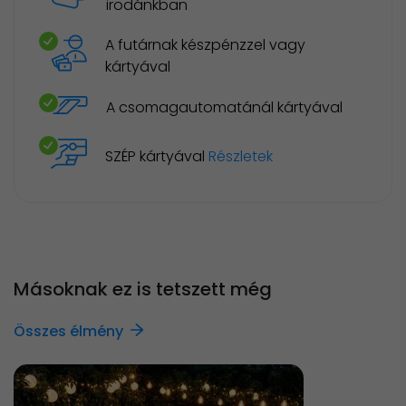
irodánkban
A futárnak készpénzzel vagy
kártyával
A csomagautomatánál kártyával
SZÉP kártyával
Részletek
Másoknak ez is tetszett még
Összes élmény