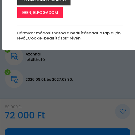
IGEN, ELFOGADOM
Bármikor módosíthatod a beállításodat a lap alján
lévő „Cookie-beállítások” révén.
Azonnal
letölthető
2026.09.01. és 2027.03.30.
80 000 Ft
72 000 Ft