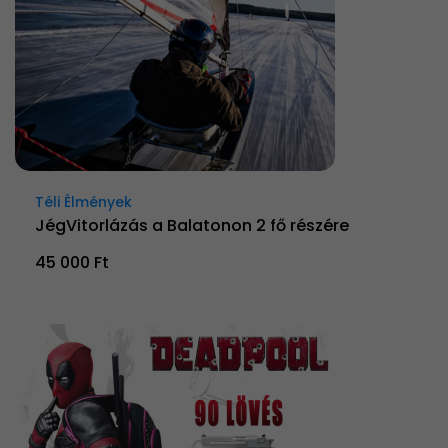
Téli Élmények
JégVitorlázás a Balatonon 2 fő részére
45 000 Ft