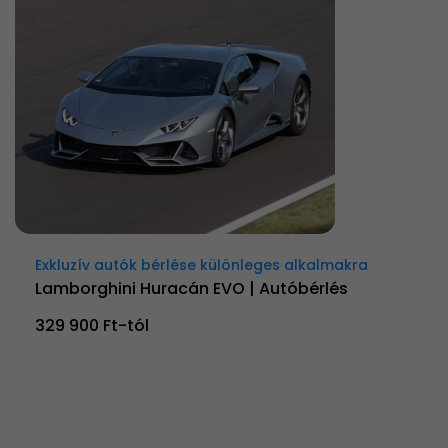
Exkluzív autók bérlése különleges alkalmakra
Lamborghini Huracán EVO | Autóbérlés
329 900 Ft-tól