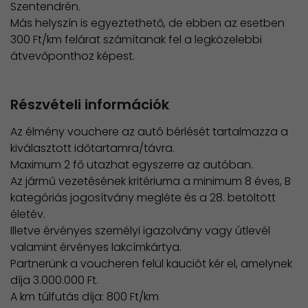
Szentendrén.
Más helyszín is egyeztethető, de ebben az esetben
300 Ft/km felárat számítanak fel a legközelebbi
átvevőponthoz képest.
Részvételi információk
Az élmény vouchere az autó bérlését tartalmazza a
kiválasztott időtartamra/távra.
Maximum 2 fő utazhat egyszerre az autóban.
Az jármű vezetésének kritériuma a minimum 8 éves, B
kategóriás jogosítvány megléte és a 28. betöltött
életév.
Illetve érvényes személyi igazolvány vagy útlevél
valamint érvényes lakcímkártya.
Partnerünk a voucheren felül kauciót kér el, amelynek
díja 3.000.000 Ft.
A km túlfutás díja: 800 Ft/km