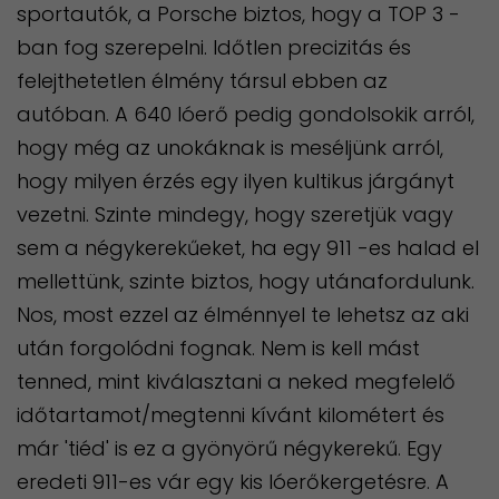
sportautók, a Porsche biztos, hogy a TOP 3 -
ban fog szerepelni. Időtlen precizitás és
felejthetetlen élmény társul ebben az
autóban. A 640 lóerő pedig gondolsokik arról,
hogy még az unokáknak is meséljünk arról,
hogy milyen érzés egy ilyen kultikus járgányt
vezetni. Szinte mindegy, hogy szeretjük vagy
sem a négykerekűeket, ha egy 911 -es halad el
mellettünk, szinte biztos, hogy utánafordulunk.
Nos, most ezzel az élménnyel te lehetsz az aki
után forgolódni fognak. Nem is kell mást
tenned, mint kiválasztani a neked megfelelő
időtartamot/megtenni kívánt kilométert és
már 'tiéd' is ez a gyönyörű négykerekű. Egy
eredeti 911-es vár egy kis lóerőkergetésre. A