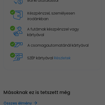
Banki átutalással
Készpénzzel, személyesen
irodánkban
A futárnak készpénzzel vagy
kártyával
A csomagautomatánál kártyával
SZÉP kártyával
Részletek
Másoknak ez is tetszett még
Összes élmény