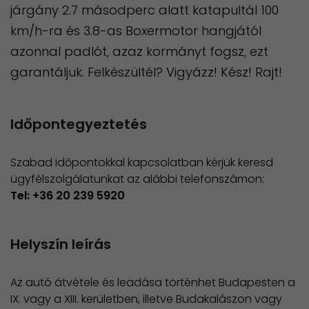
járgány 2.7 másodperc alatt katapultál 100
km/h-ra és 3.8-as Boxermotor hangjától
azonnal padlót, azaz kormányt fogsz, ezt
garantáljuk. Felkészültél? Vigyázz! Kész! Rajt!
Időpontegyeztetés
Szabad időpontokkal kapcsolatban kérjük keresd
ügyfélszolgálatunkat az alábbi telefonszámon:
Tel: +36 20 239 5920
Helyszín leírás
Az autó átvétele és leadása történhet Budapesten a
IX. vagy a XIII. kerületben, illetve Budakalászon vagy