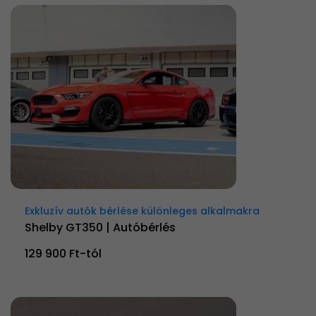
Exkluzív autók bérlése különleges alkalmakra
Shelby GT350 | Autóbérlés
129 900 Ft-tól