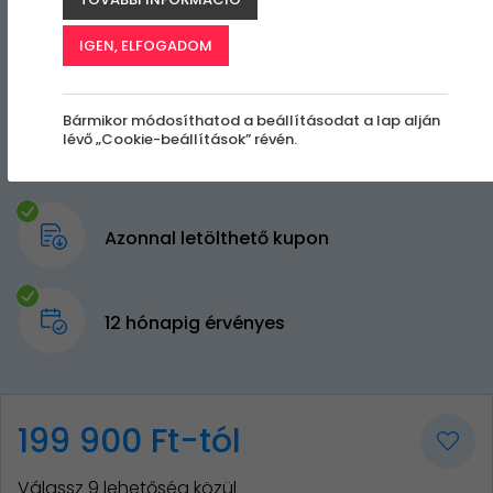
IGEN, ELFOGADOM
Bármikor módosíthatod a beállításodat a lap alján
lévő „Cookie-beállítások” révén.
Azonnal letölthető kupon
12 hónapig érvényes
199 900 Ft-tól
Válassz 9 lehetőség közül