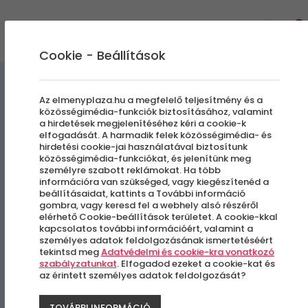
0
Cookie - Beállítások
Élményvezetés és élményautózás
Az elmenyplaza.hu a megfelelő teljesítmény és a
közösségimédia-funkciók biztosításához, valamint
a hirdetések megjelenítéséhez kéri a cookie-k
Porsche 911 (992) |
elfogadását. A harmadik felek közösségimédia- és
hirdetési cookie-jai használatával biztosítunk
Autóbérlés
közösségimédia-funkciókat, és jelenítünk meg
személyre szabott reklámokat. Ha több
információra van szükséged, vagy kiegészítenéd a
beállításaidat, kattints a További információ
Választott helyszínen
gombra, vagy keresd fel a webhely alsó részéről
elérhető Cookie-beállítások területet. A cookie-kkal
kapcsolatos további információért, valamint a
személyes adatok feldolgozásának ismertetéséért
tekintsd meg
Adatvédelmi és cookie-kra vonatkozó
szabályzatunkat
. Elfogadod ezeket a cookie-kat és
az érintett személyes adatok feldolgozását?
TOVÁBBI INFORMÁCIÓ