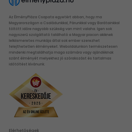
Az ÉlményPláza Csapata egyetért abban, hogy ma
Magyarországon a Családunkkal, Párunkkal vagy Barátainkkal
töltött időre nagyobb szükség van mint valaha. Igen sok
nagyszerű szolgáltató található a Magyar piacon akiknek
lelkiismeretes munkája által sok ember szerezhet
felejthetetlen élményeket. Weboldalunkon természetesen
mindenki megtalálhatja maga számára vagy ajándéknak
szánt élményét melyekhez jó szórakozást és tartalmas
időtöltést kívánunk.
Elérhetőségek