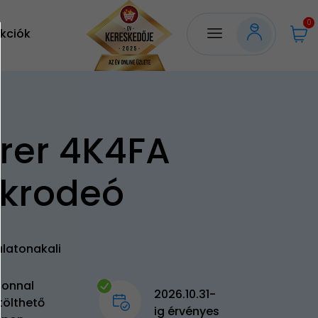
0
kciók
rer 4K4FA
krodeó
alatonakali
zonnal
2026.10.31-
tölthető
ig érvényes