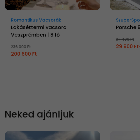
Romantikus Vacsorák
SzuperSpo
Lakáséttermi vacsora
Porsche 
Veszprémben | 8 fő
37 400 Ft
29 900 Ft
236 000 Ft
200 600 Ft
Neked ajánljuk