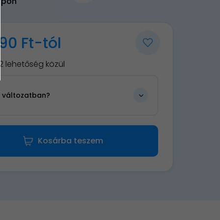
upon
90 Ft-tól
2 lehetőség közül
n változatban?
Kosárba teszem