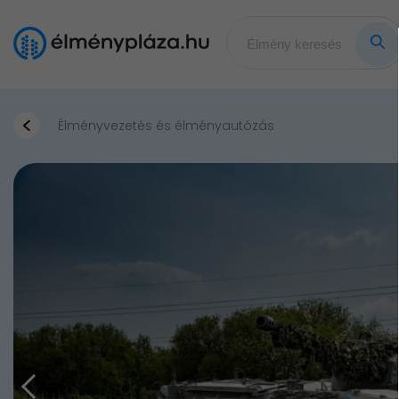
Élményvezetés és élményautózás