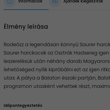
Információk
Ajándék kiegészítők
Élmény leírása
Rodeózz a legendásan könnyű Saurer harcko
Saurer harckocsik az Osztrák Hadsereg igen 
leszerelésük után néhány darab Magyarorszá
lehetőséged nyílik kipróbálni ezt az igen ritk
utas. A pálya a Balaton északi partján, Bal
programon utasként vehettek részt, maximu
Időpontegyeztetés