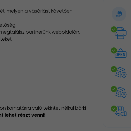
ét, melyen a vásárlást követően
hetőség.
megtalálsz partnerünk weboldalán,
teket.
n korhatárra való tekintet nélkül bárki
 lehet részt venni!