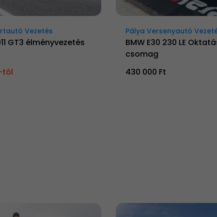
rtautó Vezetés
Pálya Versenyautó Vezet
911 GT3 élményvezetés
BMW E30 230 LE Oktatá
csomag
-tól
430 000 Ft