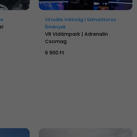
és
Virtuális Valóság | Szimulátoros
si
Élmények
VR Vidámpark | Adrenalin
Csomag
6 900 Ft