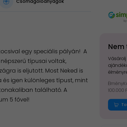
Csomagolóanyagok
Nem 
csival egy speciális pályán! A
Vásárolj
népszerű típusai voltak,
ajándéko
gra is eljutott. Most Neked is
élményre
a és igen különleges típust, mint
ÉlményKá
atonakaliban található. A
100.000 
m 5 fővel!
To