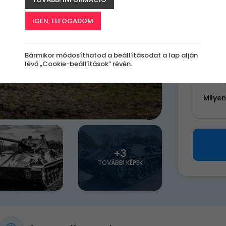
k
IGEN, ELFOGADOM
23 9
Bármikor módosíthatod a beállításodat a lap alján
lévő „Cookie-beállítások” révén.
Válassz 
Milye
+3
TOVÁBBI KÉPEK