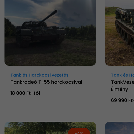
Tank és Harckocsi vezetés
Tank és H
Tankrodeó T-55 harckocsival
TankVezet
Élmény
18 000 Ft-tól
69 990 Ft
-4%