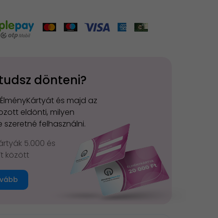
tudsz dönteni?
 ÉlményKártyát és majd az
zott eldönti, milyen
 szeretné felhasználni.
rtyák 5.000 és
Ft között
vább