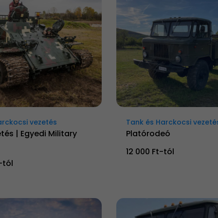
arckocsi vezetés
Tank és Harckocsi vezeté
és | Egyedi Military
Platórodeó
12 000 Ft-tól
-tól