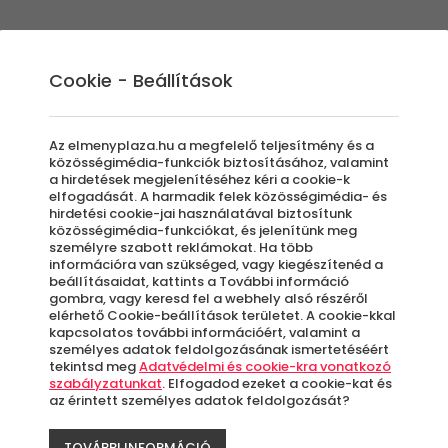
Élmények
Ajándék ötletek
Újdonságok
A
Cookie - Beállítások
Az elmenyplaza.hu a megfelelő teljesítmény és a
közösségimédia-funkciók biztosításához, valamint
a hirdetések megjelenítéséhez kéri a cookie-k
Sau
elfogadását. A harmadik felek közösségimédia- és
hirdetési cookie-jai használatával biztosítunk
közösségimédia-funkciókat, és jelenítünk meg
személyre szabott reklámokat. Ha több
Tan
információra van szükséged, vagy kiegészítenéd a
beállításaidat, kattints a További információ
gombra, vagy keresd fel a webhely alsó részéről
elérhető Cookie-beállítások területet. A cookie-kkal
kapcsolatos további információért, valamint a
B
személyes adatok feldolgozásának ismertetéséért
tekintsd meg
Adatvédelmi és cookie-kra vonatkozó
szabályzatunkat
. Elfogadod ezeket a cookie-kat és
az érintett személyes adatok feldolgozását?
A
le
TOVÁBBI INFORMÁCIÓ