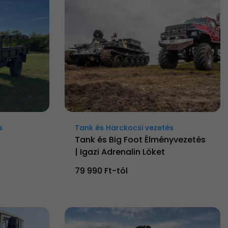
s
Tank és Harckocsi vezetés
Tank és Big Foot Élményvezetés
| Igazi Adrenalin Löket
79 990 Ft-tól