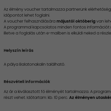
Az élmény voucher tartalmazza partnerünk elérhetőség
időpontot lehet foglalni.
A voucher felhasználására
májustól októberig
van le
A programmal kapcsolatos minden fontos információt 
illetve a foglalás után e-mailben is elküldi neked a részle
Helyszín leírás
A pálya Balatonakalin található.
Részvételi információk
Az ár a kiválasztott fő élményét tartalmazza. A programo
részt vehet. Időtartam: kb. 10 perc.
Az élményen utasként