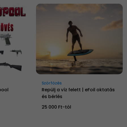
Szörfözés
pool
Repülj a víz felett | eFoil oktatás
és bérlés
25 000 Ft-tól