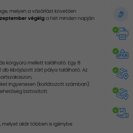
ége, melyen a vásárlást követően
szeptember végéig
a hét minden napján
s körgyűrű mellett található. Egy 8
 db kibójázott zárt pálya található. Az
partszakaszon,
eket ingyenesen (korlátozott számban).
ehetőség biztosított.
a, melyet akár többen is igénybe