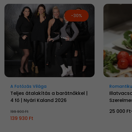
-30%
A Fotózás Világa
Romantiku
Teljes átalakítás a barátnőkkel |
Illatvacso
4 fő | Nyári Kaland 2026
Szerelme
25 000 Ft
199 900 Ft
139 930 Ft