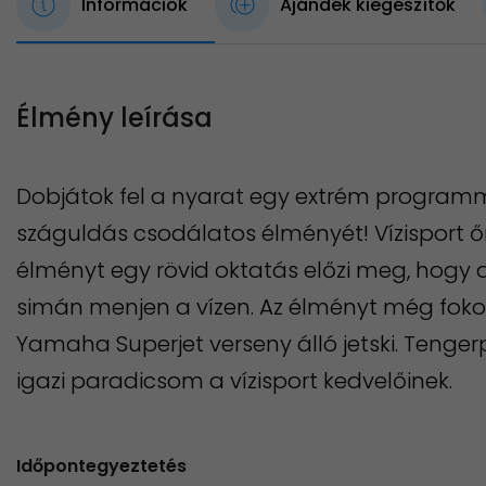
Információk
Ajándék kiegészítők
Élmény leírása
Dobjátok fel a nyarat egy extrém programm
száguldás csodálatos élményét! Vízisport őrü
élményt egy rövid oktatás előzi meg, hogy a
simán menjen a vízen. Az élményt még foko
Yamaha Superjet verseny álló jetski. Tengerp
igazi paradicsom a vízisport kedvelőinek.
Időpontegyeztetés