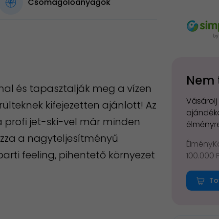
Csomagolóanyagok
Nem 
al és tapasztalják meg a vízen
Vásárolj
lteknek kifejezetten ajánlott! Az
ajándéko
 profi jet-ski-vel már minden
élményre
zza a nagyteljesítményű
ÉlményKá
arti feeling, pihentető környezet
100.000 
To