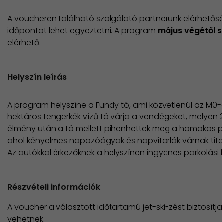
A voucheren található szolgálató partnerünk elérhetős
időpontot lehet egyeztetni. A program
május végétől 
elérhető.
Helyszín leírás
A program helyszíne a Fundy tó, ami közvetlenül az M0-á
hektáros tengerkék vízű tó várja a vendégeket, melyen 2
élmény után a tó mellett pihenhettek meg a homokos 
ahol kényelmes napozóágyak és napvitorlák várnak tit
Az autókkal érkezőknek a helyszínen ingyenes parkolási l
Részvételi információk
A voucher a választott időtartamú jet-ski-zést biztosítj
vehetnek.​​