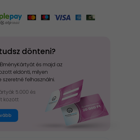
tudsz dönteni?
 ÉlményKártyát és majd az
zott eldönti, milyen
 szeretné felhasználni.
rtyák 5.000 és
Ft között
vább