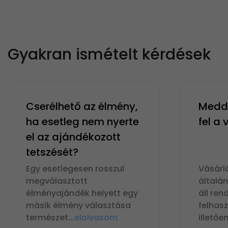
Gyakran ismételt kérdések
Cserélhető az élmény,
Meddi
ha esetleg nem nyerte
fel a
el az ajándékozott
tetszését?
Egy esetlegesen rosszul
Vásárl
megválasztott
általá
élményajándék helyett egy
áll ren
másik élmény választása
felhas
természet
...
elolvasom
illetőe