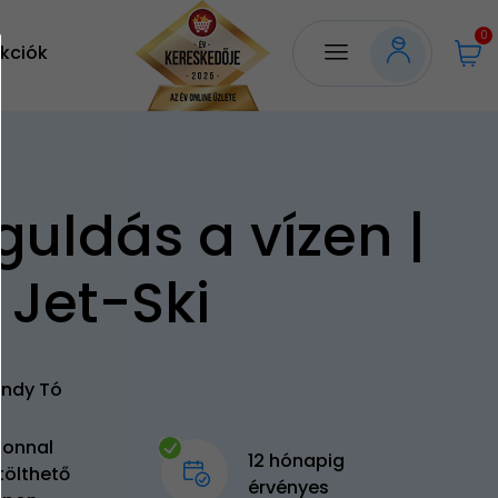
0
kciók
guldás a vízen |
 Jet-Ski
undy Tó
zonnal
12 hónapig
tölthető
érvényes