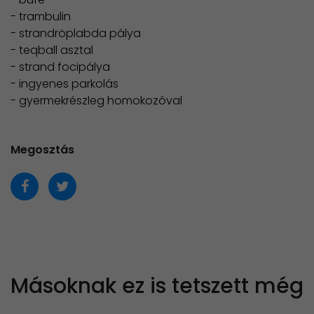
- trambulin
- strandröplabda pálya
- teqball asztal
- strand focipálya
- ingyenes parkolás
- gyermekrészleg homokozóval
Megosztás
Másoknak ez is tetszett még