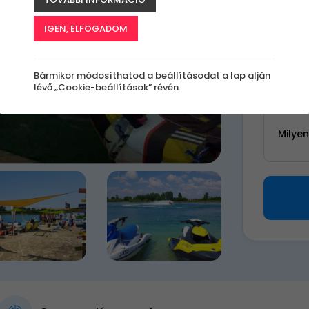
k
IGEN, ELFOGADOM
30 9
Bármikor módosíthatod a beállításodat a lap alján
lévő „Cookie-beállítások” révén.
Válassz 
Milye