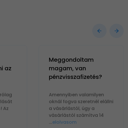
Meggondoltam
ni az
magam, van
pénzvisszafizetés?
rólag
Amennyiben valamilyen
lását
oknál fogva szeretnél elállni
! Az
a vásárlástól, úgy a
vásárlástól számítva 14
...
elolvasom