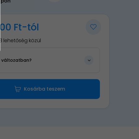
upon
00 Ft-tól
3 lehetőség közül
n változatban?
Kosárba teszem