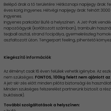
​​​Belépő árak a tó területére: Hétköznapi napijegy árak: fe
éves korig ingyenes. Hétvégi napijegy árak: felnőtt 3000 Ft
ingyenes.
​Ingyenes parkolás! Büfé a helyszínen. A Jet-Park vend
napozóágyak (korlátozott számban), trambulin haszná
teqball asztal, strand focipálya, gyermekrészleg hom
aszfaltozott úton. Tengerpart feeling, pihentető környe
Kiegészítő információk
Az élményt csak 16 éven felüliek vehetik igénybe. Az e
nem szükséges.
FONTOS, 100kg felett nem ajánlott az á
A jet-ski-zés előtt minden pilóta biztonsági és használat
Minden szükséges felszerelést partnerünk biztosít a ré
bukósisak).
További szolgáltatások a helyszínen:
- büfé