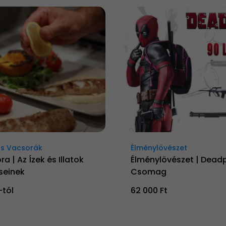
s Vacsorák
Élménylövészet
ra | Az Ízek és Illatok
Élménylövészet | Dead
seinek
Csomag
-tól
62 000 Ft