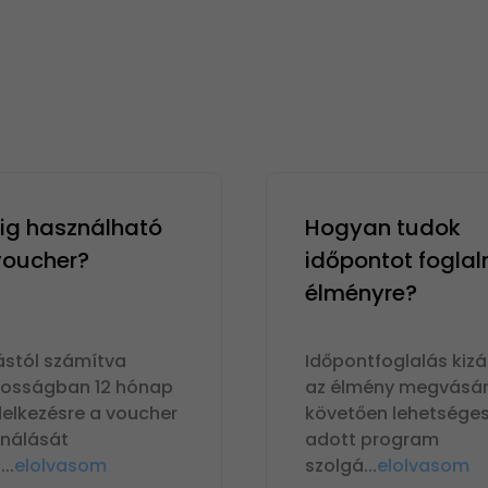
g használható
Hogyan tudok
 voucher?
időpontot foglal
élményre?
ástól számítva
Időpontfoglalás kizá
nosságban 12 hónap
az élmény megvásár
delkezésre a voucher
követően lehetséges
ználását
adott program
n
...
elolvasom
szolgá
...
elolvasom