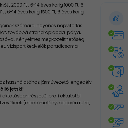
lnőtt 2000 Ft , 6-14 éves korig 1000 Ft, 6
 , 6-14 éves korig 1500 Ft, 6 éves korig
égeinek számára ingyenes napvitorlás
lat, továbbá strandröplabda pálya,
okozóval. Kényelmes megközelíthetőség
zet, vízisport kedvelők paradicsoma.
szköz használatához járművezetői engedély
lló jetski!
i oktatásban részesül profi oktatótól.
sztvevőknek (mentőmellény, neoprén ruha,