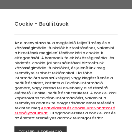
Élmények
Ajándék ötletek
Újdonságok
A
Cookie - Beállítások
Az elmenyplaza.hu a megfelelő teljesítmény és a
közösségimédia-funkciók biztosításához, valamint
a hirdetések megjelenítéséhez kéri a cookie-k
Szá
elfogadását. A harmadik felek közösségimédia- és
hirdetési cookie-jai használatával biztosítunk
közösségimédia-funkciókat, és jelenítünk meg
személyre szabott reklámokat. Ha több
Álló
információra van szükséged, vagy kiegészítenéd a
beállításaidat, kattints a További információ
gombra, vagy keresd fel a webhely alsó részéről
elérhető Cookie-beállítások területet. A cookie-kkal
kapcsolatos további információért, valamint a
F
személyes adatok feldolgozásának ismertetéséért
tekintsd meg
Adatvédelmi és cookie-kra vonatkozó
szabályzatunkat
. Elfogadod ezeket a cookie-kat és
az érintett személyes adatok feldolgozását?
A
le
TOVÁBBI INFORMÁCIÓ