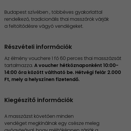
Budapest szívében , többéves gyakorlattal
rendelkező, tradicionális thai masszőrök várják
a feltöltődésre vágyó vendégeket.
Részvételi információk
Az élmény vouchere 1 fő 60 perces thai masszázsát
tartalmazza.
A voucher hétköznaponként 10:00-
14:00 óra között váltható be. Hétvégi felár 2.000
Ft, mely a helyszínen fizetendő.
Kiegészítő információk
A masszázst követően minden
vendéget megkínálnak egy csésze meleg
gyógyteával, hogy méltóképpen zárják a