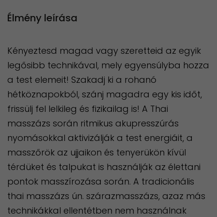
Élmény leírása
Kényeztesd magad vagy szeretteid az egyik
legősibb technikával, mely egyensúlyba hozza
a test elemeit! Szakadj ki a rohanó
hétköznapokból, szánj magadra egy kis időt,
frissülj fel lelkileg és fizikailag is! A Thai
masszázs során ritmikus akupresszúrás
nyomásokkal aktivizálják a test energiáit, a
masszőrök az ujjaikon és tenyerükön kívül
térdüket és talpukat is használják az élettani
pontok masszírozása során. A tradicionális
thai masszázs ún. szárazmasszázs, azaz más
technikákkal ellentétben nem használnak