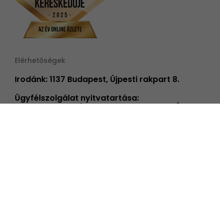
Elérhetőségek
Irodánk: 1137 Budapest, Újpesti rakpart 8.
Ügyfélszolgálat nyitvatartása:
H-P 8:00 - 16:00 | FONTOS! 2026.06.26-TÓL
08.31-IG PÉNTEKENKÉNT ÜGYFÉLSZOLGÁLATUNK
14 ÓRÁIG TART NYITVA!
info@elmenyplaza.hu
+36 20 239 59 20
Élmények
Élmény kategóriák