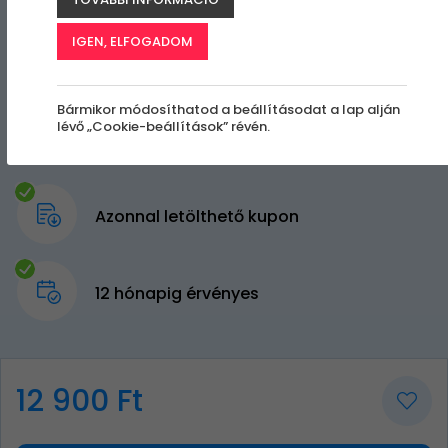
IGEN, ELFOGADOM
Bármikor módosíthatod a beállításodat a lap alján
lévő „Cookie-beállítások” révén.
Azonnal letölthető kupon
12 hónapig érvényes
12 900 Ft