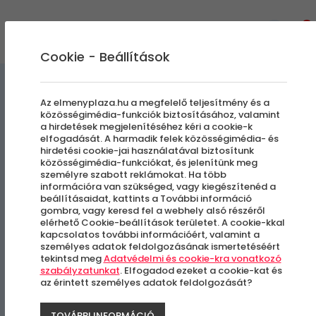
0
Cookie - Beállítások
Kényeztető pillanatok
Az elmenyplaza.hu a megfelelő teljesítmény és a
közösségimédia-funkciók biztosításához, valamint
a hirdetések megjelenítéséhez kéri a cookie-k
Tradicionális Thai Masszázs
elfogadását. A harmadik felek közösségimédia- és
hirdetési cookie-jai használatával biztosítunk
| 60 perc
közösségimédia-funkciókat, és jelenítünk meg
személyre szabott reklámokat. Ha több
információra van szükséged, vagy kiegészítenéd a
beállításaidat, kattints a További információ
Budapest, VI. kerület
gombra, vagy keresd fel a webhely alsó részéről
elérhető Cookie-beállítások területet. A cookie-kkal
kapcsolatos további információért, valamint a
személyes adatok feldolgozásának ismertetéséért
tekintsd meg
Adatvédelmi és cookie-kra vonatkozó
szabályzatunkat
. Elfogadod ezeket a cookie-kat és
az érintett személyes adatok feldolgozását?
TOVÁBBI INFORMÁCIÓ