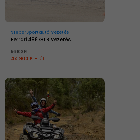
SzuperSportautó Vezetés
Ferrari 488 GTB Vezetés
56 100 Ft
44 900 Ft-tól