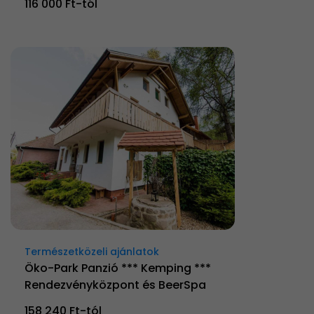
116 000 Ft-tól
Természetközeli ajánlatok
Öko-Park Panzió *** Kemping ***
Rendezvényközpont és BeerSpa
158 240 Ft-tól