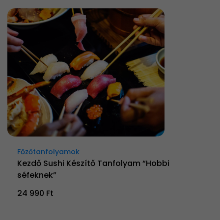
Főzőtanfolyamok
Kezdő Sushi Készítő Tanfolyam “Hobbi
séfeknek”
24 990 Ft