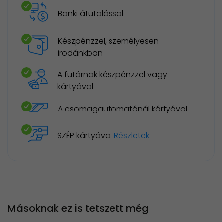
Banki átutalással
Készpénzzel, személyesen
irodánkban
A futárnak készpénzzel vagy
kártyával
A csomagautomatánál kártyával
SZÉP kártyával
Részletek
Másoknak ez is tetszett még