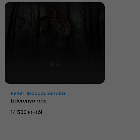
Beltéri Szabadulószoba
Lidércnyomás
14 500 Ft-tól