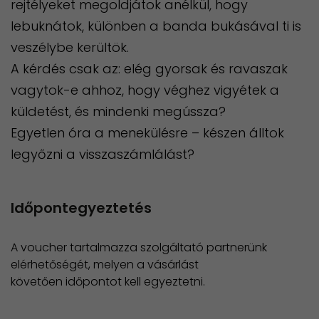
rejtélyeket megoldjátok anélkül, hogy
lebuknátok, különben a banda bukásával ti is
veszélybe kerültök.
A kérdés csak az: elég gyorsak és ravaszak
vagytok-e ahhoz, hogy véghez vigyétek a
küldetést, és mindenki megússza?
Egyetlen óra a menekülésre – készen álltok
legyőzni a visszaszámlálást?
Időpontegyeztetés
A voucher tartalmazza szolgáltató partnerünk
elérhetőségét, melyen a vásárlást
követően időpontot kell egyeztetni.