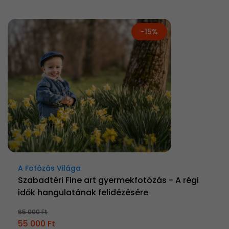
-15%
A Fotózás Világa
Szabadtéri Fine art gyermekfotózás - A régi
idők hangulatának felidézésére
65 000 Ft
55 000 Ft