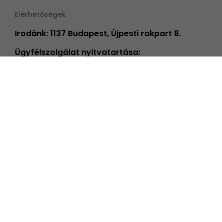
Elérhetőségek
Irodánk: 1137 Budapest, Újpesti rakpart 8.
Ügyfélszolgálat nyitvatartása:
H-P 8:00 - 16:00 | FONTOS! 2026.06.26-TÓL
08.31-IG PÉNTEKENKÉNT ÜGYFÉLSZOLGÁLATUNK
14 ÓRÁIG TART NYITVA!
info@elmenyplaza.hu
+36 20 239 59 20
Élmények
Élmény kategóriák
Élmények alkalmakra
Összes élményünk
Ajándék ötletek