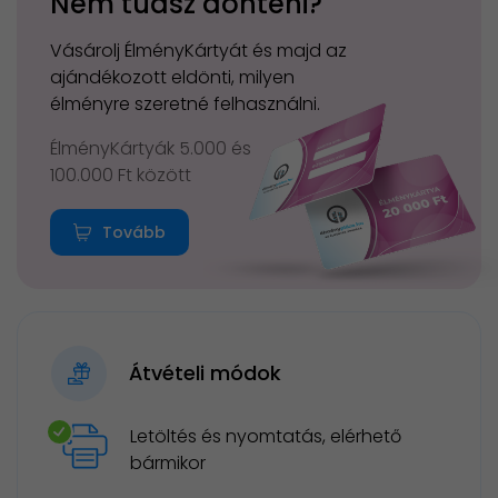
Nem tudsz dönteni?
Vásárolj ÉlményKártyát és majd az
ajándékozott eldönti, milyen
élményre szeretné felhasználni.
ÉlményKártyák 5.000 és
100.000 Ft között
Tovább
Átvételi módok
Letöltés és nyomtatás, elérhető
bármikor