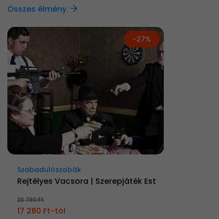
Összes élmény
-27%
Szabadulószobák
Rejtélyes Vacsora | Szerepjáték Est
23 780 Ft
17 280 Ft-tól