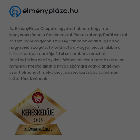
Az ÉlményPláza Csapata egyetért abban, hogy ma
Magyarországon a Családunkkal, Párunkkal vagy Barátainkkal
töltött időre nagyobb szükség van mint valaha. Igen sok
nagyszerű szolgáltató található a Magyar piacon akiknek
lelkiismeretes munkája által sok ember szerezhet
felejthetetlen élményeket. Weboldalunkon természetesen
mindenki megtalálhatja maga számára vagy ajándéknak
szánt élményét melyekhez jó szórakozást és tartalmas
időtöltést kívánunk.