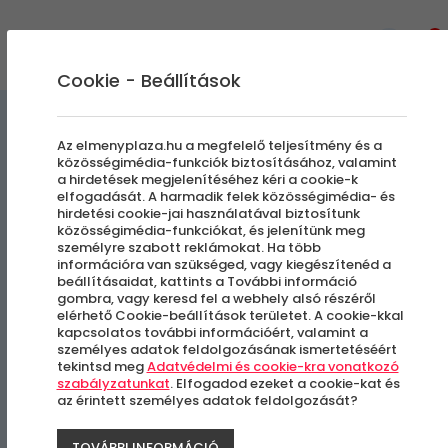
0
Cookie - Beállítások
Szabadulószobák
Az elmenyplaza.hu a megfelelő teljesítmény és a
közösségimédia-funkciók biztosításához, valamint
a hirdetések megjelenítéséhez kéri a cookie-k
Vice Paradise |
elfogadását. A harmadik felek közösségimédia- és
hirdetési cookie-jai használatával biztosítunk
Szabadulószoba
közösségimédia-funkciókat, és jelenítünk meg
személyre szabott reklámokat. Ha több
információra van szükséged, vagy kiegészítenéd a
beállításaidat, kattints a További információ
Budapest, III. kerület
gombra, vagy keresd fel a webhely alsó részéről
elérhető Cookie-beállítások területet. A cookie-kkal
kapcsolatos további információért, valamint a
személyes adatok feldolgozásának ismertetéséért
-31%
tekintsd meg
Adatvédelmi és cookie-kra vonatkozó
szabályzatunkat
. Elfogadod ezeket a cookie-kat és
az érintett személyes adatok feldolgozását?
TOVÁBBI INFORMÁCIÓ