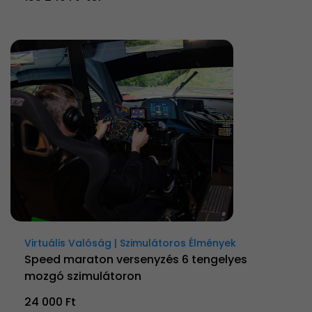
Virtuális Valóság | Szimulátoros Élmények
Speed maraton versenyzés 6 tengelyes
mozgó szimulátoron
24 000 Ft