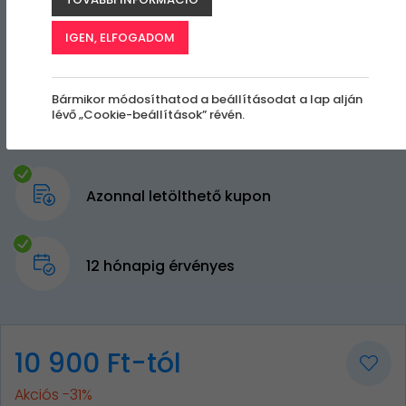
IGEN, ELFOGADOM
Bármikor módosíthatod a beállításodat a lap alján
lévő „Cookie-beállítások” révén.
Azonnal letölthető kupon
12 hónapig érvényes
10 900 Ft-tól
Akciós -31%