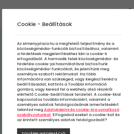
0
Cookie - Beállítások
Szabadulószobák
Az elmenyplaza.hu a megfelelő teljesítmény és a
közösségimédia-funkciók biztosításához, valamint
a hirdetések megjelenítéséhez kéri a cookie-k
Zero Level Energy
elfogadását. A harmadik felek közösségimédia- és
hirdetési cookie-jai használatával biztosítunk
közösségimédia-funkciókat, és jelenítünk meg
személyre szabott reklámokat. Ha több
Budapest, VII. kerület
információra van szükséged, vagy kiegészítenéd a
beállításaidat, kattints a További információ
gombra, vagy keresd fel a webhely alsó részéről
elérhető Cookie-beállítások területet. A cookie-kkal
kapcsolatos további információért, valamint a
személyes adatok feldolgozásának ismertetéséért
tekintsd meg
Adatvédelmi és cookie-kra vonatkozó
szabályzatunkat
. Elfogadod ezeket a cookie-kat és
az érintett személyes adatok feldolgozását?
TOVÁBBI INFORMÁCIÓ