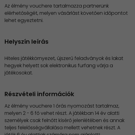
Az élmény vouchere tartalmazza partnerünk
elérhetőségét, melyen vásárlást követően időpontot
lehet egyeztetni.
Helyszín leírás
Hiteles játékkörnyezet, újszerű feladványok és lakat
hegyek helyett sok elektronikus furfang várja a
játékosokat.
Részvételi információk
Az élmény vouchere 1 órás nyomozást tartalmaz,
melyen 2 - 6 fő vehet részt. A játékban 14 év alatti
személyek csak felnőtt kísérő jelenlétében és annak
teljes felelősségvállalása mellett vehetnek részt. A
játék 6 év alattiak számára nem ajánlott!