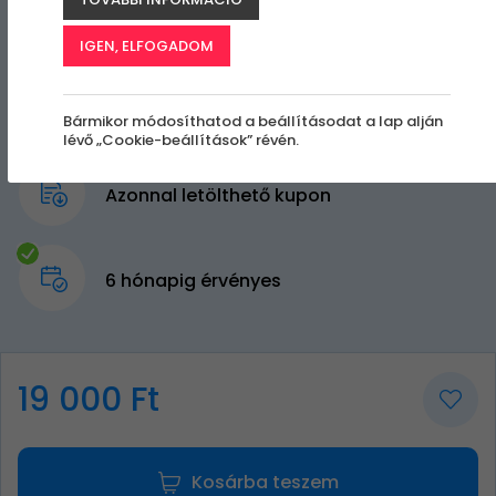
IGEN, ELFOGADOM
Bármikor módosíthatod a beállításodat a lap alján
lévő „Cookie-beállítások” révén.
Azonnal letölthető kupon
6 hónapig érvényes
19 000 Ft
Kosárba teszem