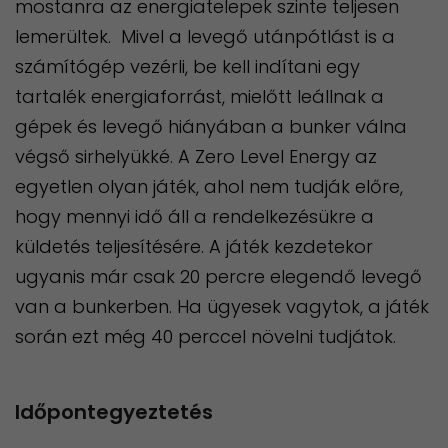
mostanra az energiatelepek szinte teljesen
lemerültek. Mivel a levegő utánpótlást is a
számítógép vezérli, be kell indítani egy
tartalék energiaforrást, mielőtt leállnak a
gépek és levegő hiányában a bunker válna
végső sirhelyükké. A Zero Level Energy az
egyetlen olyan játék, ahol nem tudják előre,
hogy mennyi idő áll a rendelkezésükre a
küldetés teljesítésére. A játék kezdetekor
ugyanis már csak 20 percre elegendő levegő
van a bunkerben. Ha ügyesek vagytok, a játék
során ezt még 40 perccel növelni tudjátok.
Időpontegyeztetés