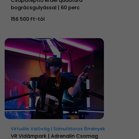
Csapatépítő erdei quadtúra
bográcsgulyással | 60 perc
156 500 Ft-tól
Virtuális Valóság | Szimulátoros Élmények
VR Vidámpark | Adrenalin Csomag