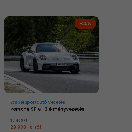
-20%
SzuperSportautó Vezetés
Porsche 911 GT3 élményvezetés
37 400 Ft
29 900 Ft-tól