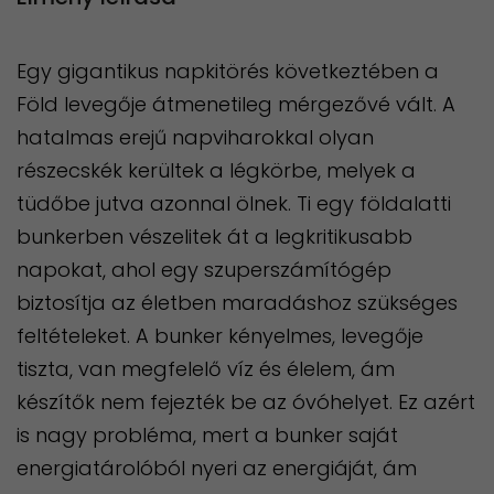
Egy gigantikus napkitörés következtében a
Föld levegője átmenetileg mérgezővé vált. A
hatalmas erejű napviharokkal olyan
részecskék kerültek a légkörbe, melyek a
tüdőbe jutva azonnal ölnek. Ti egy földalatti
bunkerben vészelitek át a legkritikusabb
napokat, ahol egy szuperszámítógép
biztosítja az életben maradáshoz szükséges
feltételeket. A bunker kényelmes, levegője
tiszta, van megfelelő víz és élelem, ám
készítők nem fejezték be az óvóhelyet. Ez azért
is nagy probléma, mert a bunker saját
energiatárolóból nyeri az energiáját, ám