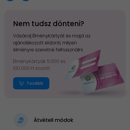
Nem tudsz dönteni?
Vásárolj ÉlményKártyát és majd az
ajándékozott eldönti, milyen
élményre szeretné felhasználni.
ÉlményKártyák 5.000 és
100.000 Ft között
Tovább
Átvételi módok