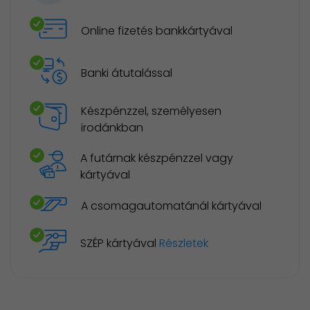
Online fizetés bankkártyával
Banki átutalással
Készpénzzel, személyesen
irodánkban
A futárnak készpénzzel vagy
kártyával
A csomagautomatánál kártyával
SZÉP kártyával
Részletek