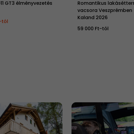
911 GT3 élményvezetés
Romantikus lakásétter
vacsora Veszprémben |
Kaland 2026
-tól
59 000 Ft-tól