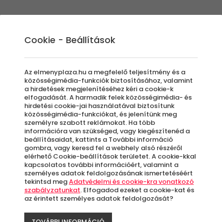
Élmények
Ajándék ötletek
Újdonságok
A
Cookie - Beállítások
Az elmenyplaza.hu a megfelelő teljesítmény és a
közösségimédia-funkciók biztosításához, valamint
a hirdetések megjelenítéséhez kéri a cookie-k
Zsóry 
elfogadását. A harmadik felek közösségimédia- és
hirdetési cookie-jai használatával biztosítunk
közösségimédia-funkciókat, és jelenítünk meg
Hétköz
személyre szabott reklámokat. Ha több
információra van szükséged, vagy kiegészítenéd a
beállításaidat, kattints a További információ
Mezők
gombra, vagy keresd fel a webhely alsó részéről
elérhető Cookie-beállítások területet. A cookie-kkal
kapcsolatos további információért, valamint a
személyes adatok feldolgozásának ismertetéséért
Azo
tekintsd meg
Adatvédelmi és cookie-kra vonatkozó
letö
szabályzatunkat
. Elfogadod ezeket a cookie-kat és
az érintett személyes adatok feldolgozását?
TOVÁBBI INFORMÁCIÓ