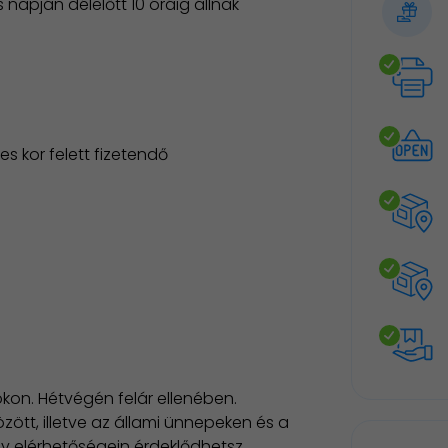
 napján délelőtt 10 óráig állnak
es kor felett fizetendő
kon. Hétvégén felár ellenében.
özött, illetve az állami ünnepeken és a
ly elérhetőségein érdeklődhetsz.