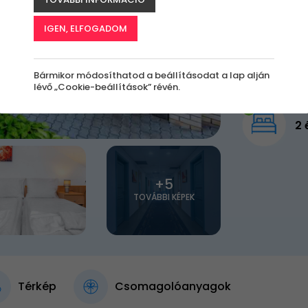
65 0
IGEN, ELFOGADOM
Elfogy
Bármikor módosíthatod a beállításodat a lap alján
lévő „Cookie-beállítások” révén.
2 
+5
TOVÁBBI KÉPEK
Térkép
Csomagolóanyagok