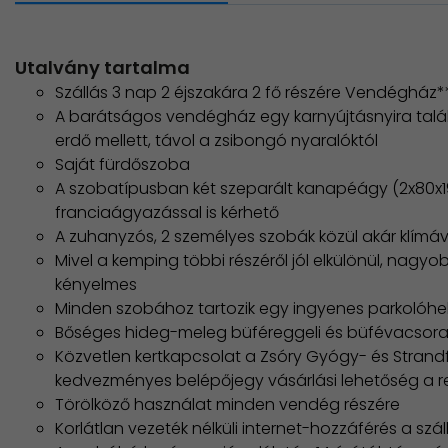
Utalvány tartalma
Szállás 3 nap 2 éjszakára 2 fő részére Vendégház*
A barátságos vendégház egy karnyújtásnyira talál
erdő mellett, távol a zsibongó nyaralóktól
Saját fürdőszoba
A szobatípusban két szeparált kanapéágy (2x80x1
franciaágyazással is kérhető
A zuhanyzós, 2 személyes szobák közül akár klímáva
Mivel a kemping többi részéről jól elkülönül, nagy
kényelmes
Minden szobához tartozik egy ingyenes parkolóh
Bőséges hideg-meleg büféreggeli és büfévacsor
Közvetlen kertkapcsolat a Zsóry Gyógy- és Strand
kedvezményes belépőjegy vásárlási lehetőség a 
Törölköző használat minden vendég részére
Korlátlan vezeték nélküli internet-hozzáférés a szál