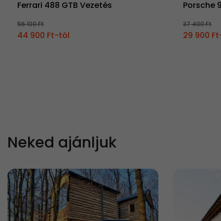
Ferrari 488 GTB Vezetés
Porsche 
56 100 Ft
37 400 Ft
44 900 Ft-tól
29 900 Ft
Neked ajánljuk