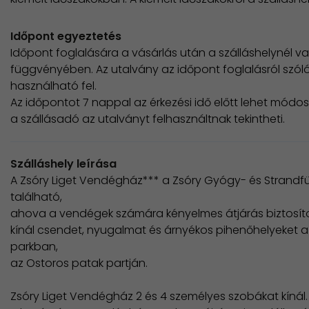
Időpont egyeztetés
Időpont foglalására a vásárlás után a szálláshelynél v
függvényében. Az utalvány az időpont foglalásról szóló
használható fel.
Az időpontot 7 nappal az érkezési idő előtt lehet módo
a szállásadó az utalványt felhasználtnak tekintheti.
Szálláshely leírása
A Zsóry Liget Vendégház*** a Zsóry Gyógy- és Strand
található,
ahova a vendégek számára kényelmes átjárás biztosítot
kínál csendet, nyugalmat és árnyékos pihenőhelyeket 
parkban,
az Ostoros patak partján.
Zsóry Liget Vendégház 2 és 4 személyes szobákat kínál.