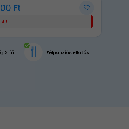
00 Ft
ott!
éj, 2 fő
Félpanziós ellátás