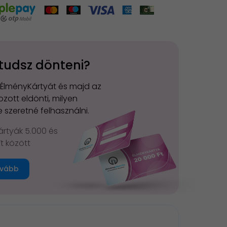
tudsz dönteni?
 ÉlményKártyát és majd az
zott eldönti, milyen
 szeretné felhasználni.
rtyák 5.000 és
Ft között
vább