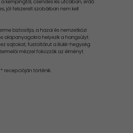
a kempingtől, csendes kis utcában, erdő
s, jól felszerelt szobáiban nem kell
erme biztosítja, a hazai és nemzetközi
iós alapanyagokra helyezik a hangsúlyt.
hez sajtokat, füstöltárut a Bükk-hegység
, termelői mézzel fokozzák az élményt
* recepcióján történik.