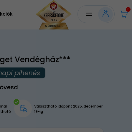
0
kciók
Liget Vendégház***
napi pihenés
övesd
nnal
Választható időpont 2025. december
lthető
19-ig