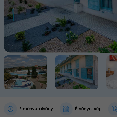
Élményutalvány
Érvényesség