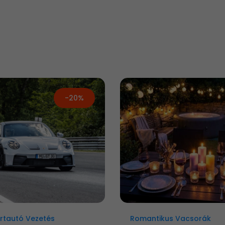
-20%
rtautó Vezetés
Romantikus Vacsorák