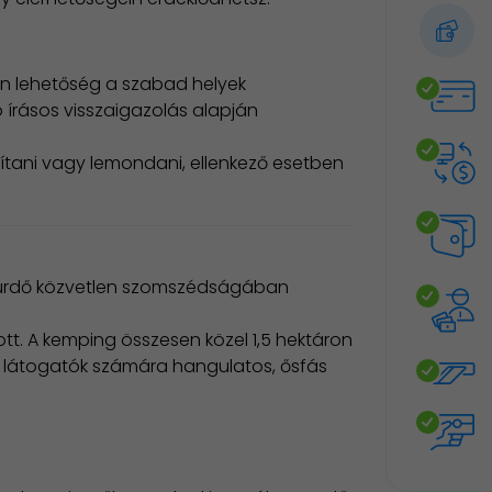
an lehetőség a szabad helyek
 írásos visszaigazolás alapján
sítani vagy lemondani, ellenkező esetben
fürdő közvetlen szomszédságában
t. A kemping összesen közel 1,5 hektáron
a látogatók számára hangulatos, ősfás