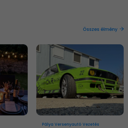
Összes élmény
Pálya Versenyautó Vezetés