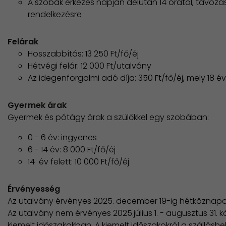
A szobák érkezés napján délután 14 órától, távozás
rendelkezésre
Felárak
Hosszabbítás: 13 250 Ft/fő/éj
Hétvégi felár: 12 000 Ft/utalvány
Az idegenforgalmi adó díja: 350 Ft/fő/éj, mely 18 év
Gyermek árak
Gyermek és pótágy árak a szülőkkel egy szobában:
0 - 6 év: ingyenes
6 - 14 év: 8 000 Ft/fő/éj
14 év felett: 10 000 Ft/fő/éj
Érvényesség
Az utalvány érvényes 2025. december 19-ig hétköznapo
Az utalvány nem érvényes 2025.július 1. - augusztus 31. k
kiemelt időszakokban. A kiemelt időszakokról a szálláshe