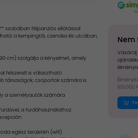
** szobában félpanziós ellátással
ható a kempingtől, csendes kis utcában,
Nem 
Vásárolj
90 cm) szolgálja a kényelmet, amely
ajándéko
élményre
l felszerelt is választható
ÉlményKá
obb társaságok, csoportok számára is
100.000 
ely a személyautók számára
a
To
fürdővel, a fürdőhasználathoz
recepción
loda egész területén (wifi)