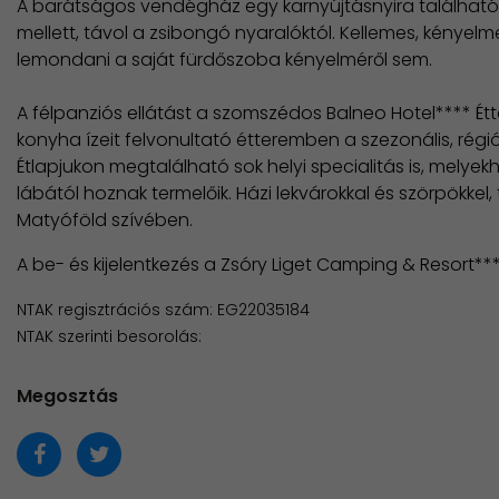
A barátságos vendégház egy karnyújtásnyira található 
mellett, távol a zsibongó nyaralóktól. Kellemes, kényelme
lemondani a saját fürdőszoba kényelméről sem.
A félpanziós ellátást a szomszédos Balneo Hotel**** Étt
konyha ízeit felvonultató étteremben a szezonális, rég
Étlapjukon megtalálható sok helyi specialitás is, melyek
lábától hoznak termelőik. Házi lekvárokkal és szörpökkel
Matyóföld szívében.
A be- és kijelentkezés a Zsóry Liget Camping & Resort***
NTAK regisztrációs szám: EG22035184
NTAK szerinti besorolás:
Megosztás