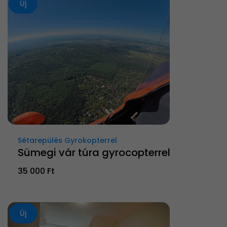
Új
Sétarepülés Gyrokopterrel
Sümegi vár túra gyrocopterrel
35 000 Ft
Új