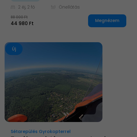
2 éj, 2 fő
Önellátás
88 000 Ft
Megnézem
44 980 Ft
Új
Sétarepülés Gyrokopterrel