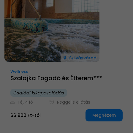
Szilvásvárad
Wellness
Szalajka Fogadó és Étterem***
Családi kikapcsolódás
1 éj, 4 fő
Reggelis ellátás
66 900 Ft-tól
Megnézem