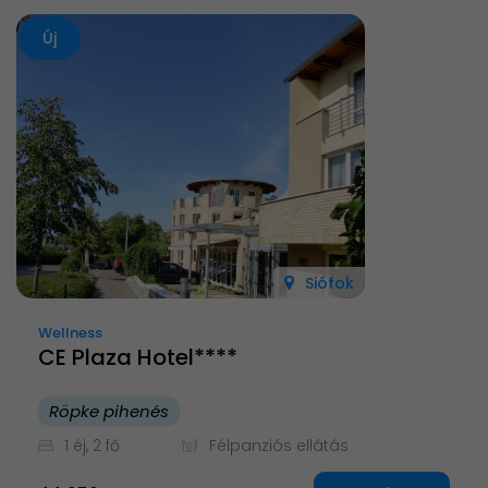
Új
Siófok
Wellness
CE Plaza Hotel****
Röpke pihenés
1 éj, 2 fő
Félpanziós ellátás