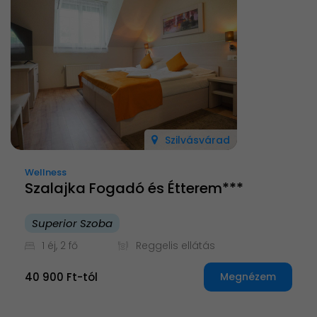
Szilvásvárad
Wellness
Szalajka Fogadó és Étterem***
Superior Szoba
1 éj, 2 fő
Reggelis ellátás
40 900 Ft-tól
Megnézem