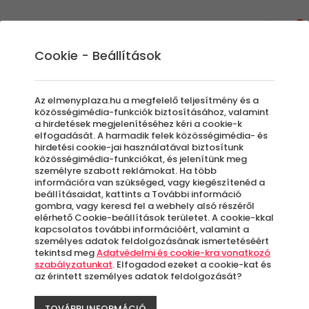
0
Cookie - Beállítások
Élmények
Az elmenyplaza.hu a megfelelő teljesítmény és a
közösségimédia-funkciók biztosításához, valamint
a hirdetések megjelenítéséhez kéri a cookie-k
elfogadását. A harmadik felek közösségimédia- és
Szűrők beállítása
hirdetési cookie-jai használatával biztosítunk
közösségimédia-funkciókat, és jelenítünk meg
személyre szabott reklámokat. Ha több
információra van szükséged, vagy kiegészítenéd a
beállításaidat, kattints a További információ
gombra, vagy keresd fel a webhely alsó részéről
elérhető Cookie-beállítások területet. A cookie-kkal
Élmények
kapcsolatos további információért, valamint a
személyes adatok feldolgozásának ismertetéséért
tekintsd meg
Adatvédelmi és cookie-kra vonatkozó
Rendezés:
szabályzatunkat
. Elfogadod ezeket a cookie-kat és
az érintett személyes adatok feldolgozását?
Új
-31%
TOVÁBBI INFORMÁCIÓ