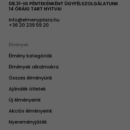
08.31-IG PÉNTEKENKÉNT ÜGYFÉLSZOLGÁLATUNK
14 ÓRÁIG TART NYITVA!
info@elmenyplaza.hu
+36 20 239 59 20
Élmények
Élmény kategóriák
Élmények alkalmakra
Összes élményünk
Ajándék ötletek
Új élményeink
Akciós élményeink
Nyereményjáték