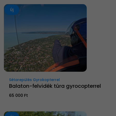
Új
Sétarepülés Gyrokopterrel
Balaton-felvidék túra gyrocopterrel
65 000 Ft