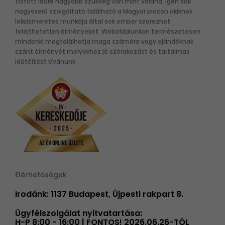
töltött időre nagyobb szükség van mint valaha. Igen sok
nagyszerű szolgáltató található a Magyar piacon akiknek
lelkiismeretes munkája által sok ember szerezhet
felejthetetlen élményeket. Weboldalunkon természetesen
mindenki megtalálhatja maga számára vagy ajándéknak
szánt élményét melyekhez jó szórakozást és tartalmas
időtöltést kívánunk.
Elérhetőségek
Irodánk: 1137 Budapest, Újpesti rakpart 8.
Ügyfélszolgálat nyitvatartása:
H-P 8:00 - 16:00 | FONTOS! 2026.06.26-TÓL