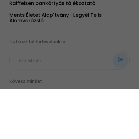
Raiffeisen bankártyás tájékoztató
Ments Életet Alapítvány | Legyél Te is
Álomvarázsló
Iratkozz fel hírlevelünkre
Kövess minket