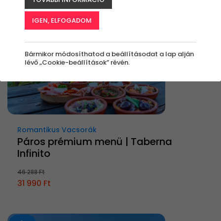
IGEN, ELFOGADOM
Bármikor módosíthatod a beállításodat a lap alján
lévő „Cookie-beállítások” révén.
Romantikus Vacsorák
Páros prémium menü | Taberna
Infinito
46 288 Ft
31 990 Ft