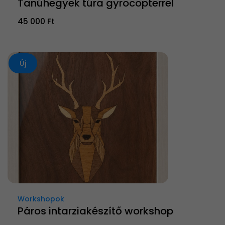
Tanúhegyek túra gyrocopterrel
45 000 Ft
Új
Workshopok
Páros intarziakészítő workshop