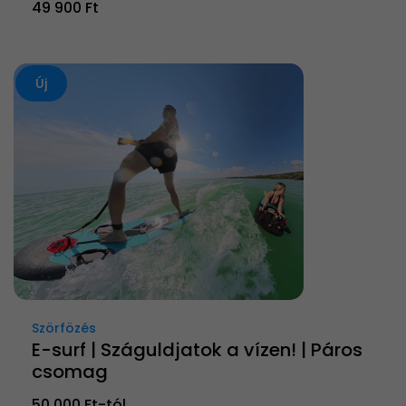
49 900 Ft
Új
Szörfözés
E-surf | Száguldjatok a vízen! | Páros
csomag
50 000 Ft-tól