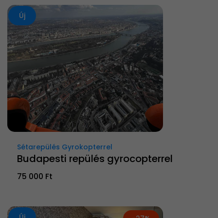
Új
Sétarepülés Gyrokopterrel
Budapesti repülés gyrocopterrel
75 000 Ft
Új