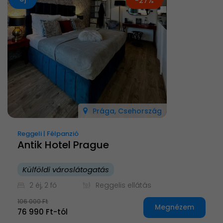
-27%
Prága, Csehország
Reggeli | Félpanzió
Antik Hotel Prague
Külföldi városlátogatás
2 éj, 2 fő
Reggelis ellátás
106 000 Ft
Megnézem
76 990 Ft-tól