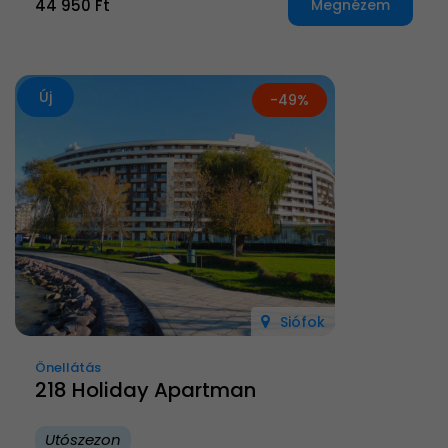
44 950 Ft
Megnézem
Új
-49%
Siófok
Önellátás
218 Holiday Apartman
Utószezon