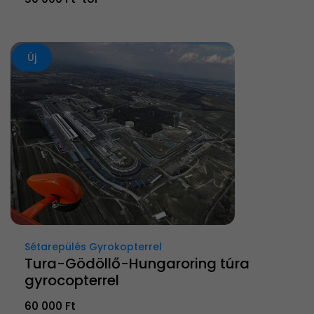
Új
Sétarepülés Gyrokopterrel
Tura-Gödöllő-Hungaroring túra
gyrocopterrel
60 000 Ft