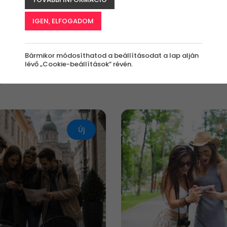
IGEN, ELFOGADOM
értékben?
Kinek szól az
Milyen alkalomra?
élmény?
nyi
Valentin napra
Bárkinek
Bármikor módosíthatod a beállításodat a lap alján
lévő „Cookie-beállítások” révén.
Új