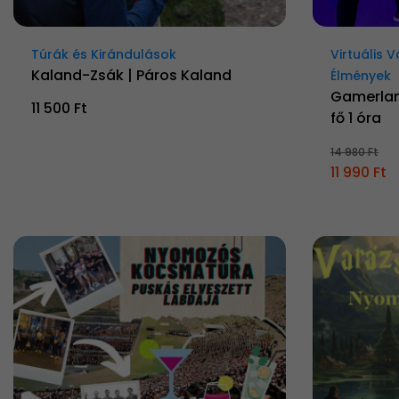
Túrák és Kirándulások
Virtuális 
Kaland-Zsák | Páros Kaland
Élmények
Gamerlan
11 500 Ft
fő 1 óra
14 980 Ft
11 990 Ft