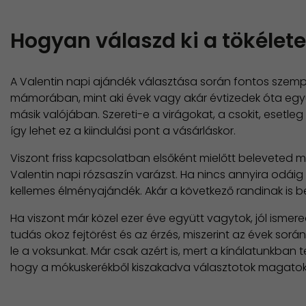
Hogyan válaszd ki a tökélet
A Valentin napi ajándék választása során fontos szemp
mámorában, mint aki évek vagy akár évtizedek óta együt
másik valójában. Szereti-e a virágokat, a csokit, esetleg
így lehet ez a kiindulási pont a vásárláskor.
Viszont friss kapcsolatban elsőként mielőtt beleveted
Valentin napi rózsaszín varázst. Ha nincs annyira odáig 
kellemes élményajándék. Akár a következő randinak is b
Ha viszont már közel ezer éve együtt vagytok, jól ismere
tudás okoz fejtörést és az érzés, miszerint az évek sor
le a voksunkat. Már csak azért is, mert a kínálatunkba
hogy a mókuskerékből kiszakadva választotok magatoknak