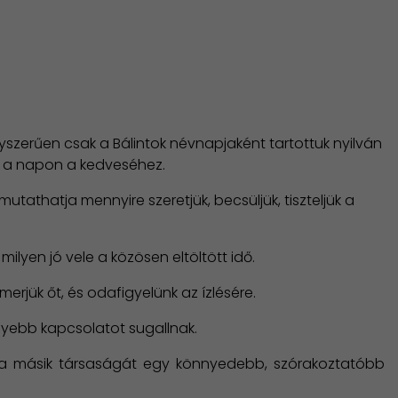
yszerűen csak a Bálintok névnapjaként tartottuk nyilván
en a napon a kedveséhez.
utathatja mennyire szeretjük, becsüljük, tiszteljük a
ilyen jó vele a közösen eltöltött idő.
erjük őt, és odafigyelünk az ízlésére.
lyebb kapcsolatot sugallnak.
 a másik társaságát egy könnyedebb, szórakoztatóbb