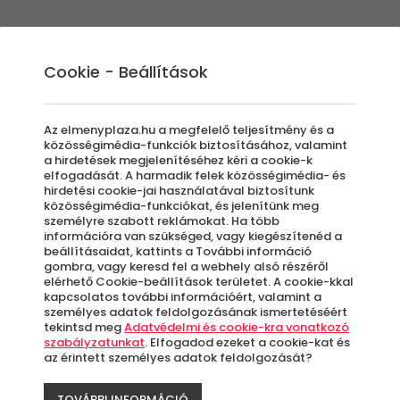
Élmények
Ajándék ötletek
Újdonságok
A
Cookie - Beállítások
Az elmenyplaza.hu a megfelelő teljesítmény és a
közösségimédia-funkciók biztosításához, valamint
a hirdetések megjelenítéséhez kéri a cookie-k
elfogadását. A harmadik felek közösségimédia- és
ándék ötletek nőkn
hirdetési cookie-jai használatával biztosítunk
közösségimédia-funkciókat, és jelenítünk meg
személyre szabott reklámokat. Ha több
információra van szükséged, vagy kiegészítenéd a
beállításaidat, kattints a További információ
gombra, vagy keresd fel a webhely alsó részéről
elérhető Cookie-beállítások területet. A cookie-kkal
mad sincs arról, hogy mivel vehetnéd le ke
kapcsolatos további információért, valamint a
unkon rengeteg olyan Valentin napi ajándék
személyes adatok feldolgozásának ismertetéséért
tekintsd meg
Adatvédelmi és cookie-kra vonatkozó
atsz február 14-én. Nézz szét élménykuponja
szabályzatunkat
. Elfogadod ezeket a cookie-kat és
az érintett személyes adatok feldolgozását?
TOVÁBBI INFORMÁCIÓ