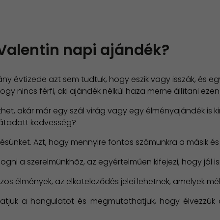
t Valentin napi ajándék?
ny évtizede azt sem tudtuk, hogy eszik vagy isszák, és eg
gy nincs férfi, aki ajándék nélkül haza merne állítani ez
het, akár már egy szál virág vagy egy élményajándék is kim
 átadott kedvesség?
désünket. Azt, hogy mennyire fontos számunkra a másik és m
ni a szerelmünkhöz, az egyértelműen kifejezi, hogy jól ism
zös élmények, az elköteleződés jelei lehetnek, amelyek mé
hatjuk a hangulatot és megmutathatjuk, hogy élvezzük