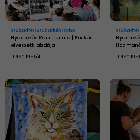
Szabadtéri Szabadulószoba
Szabadtér
Nyomozós Kocsmatúra | Puskás
Nyomozós
elveszett labdája
Házimanó
11 990 Ft-tól
11 990 Ft-