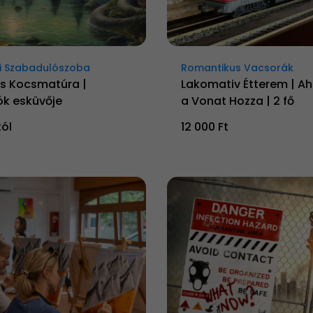
i Szabadulószoba
Romantikus Vacsorák
 Kocsmatúra |
Lakomativ Étterem | Aho
k esküvője
a Vonat Hozza | 2 fő
tól
12 000 Ft