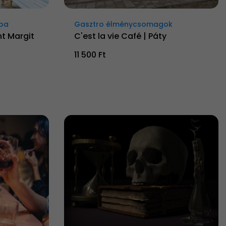
oba
Gasztro élménycsomagok
t Margit
C'est la vie Café | Páty
11 500 Ft