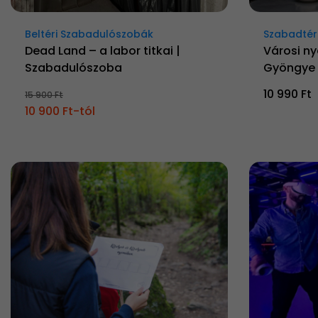
Beltéri Szabadulószobák
Szabadtér
Dead Land – a labor titkai |
Városi n
Szabadulószoba
Gyöngye
10 990 Ft
15 900 Ft
10 900 Ft-tól