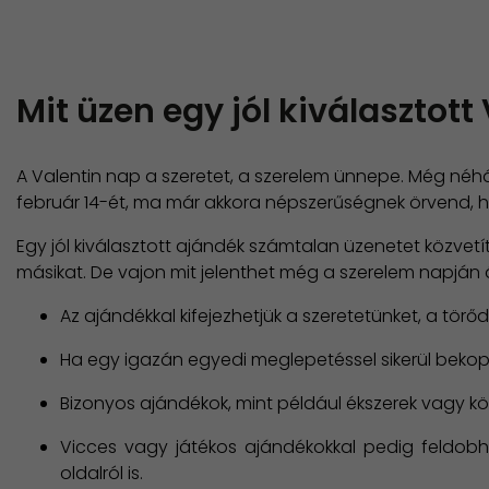
Mit üzen egy jól kiválasztot
A Valentin nap a szeretet, a szerelem ünnepe. Még néhá
február 14-ét, ma már akkora népszerűségnek örvend, ho
Egy jól kiválasztott ajándék számtalan üzenetet közvetít
másikat. De vajon mit jelenthet még a szerelem napján
Az ajándékkal kifejezhetjük a szeretetünket, a törő
Ha egy igazán egyedi meglepetéssel sikerül bekopog
Bizonyos ajándékok, mint például ékszerek vagy kö
Vicces vagy játékos ajándékokkal pedig feldob
oldalról is.