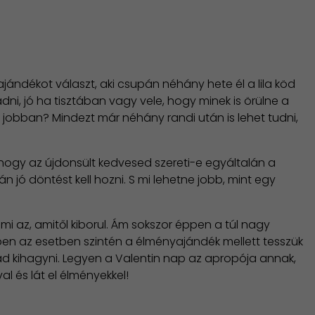
ándékot választ, aki csupán néhány hete él a lila köd
ni, jó ha tisztában vagy vele, hogy minek is örülne a
ne jobban? Mindezt már néhány randi után is lehet tudni,
hogy az újdonsült kedvesed szereti-e egyáltalán a
n jó döntést kell hozni. S mi lehetne jobb, mint egy
 mi az, amitől kiborul. Ám sokszor éppen a túl nagy
Ebben az esetben szintén a élményajándék mellett tesszük
bad kihagyni. Legyen a Valentin nap az apropója annak,
 és lát el élményekkel!