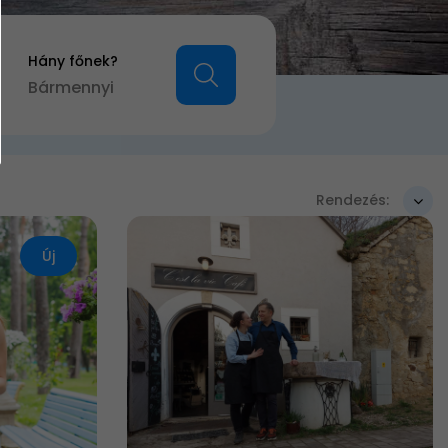
Hány főnek?
Bármennyi
Rendezés:
Új