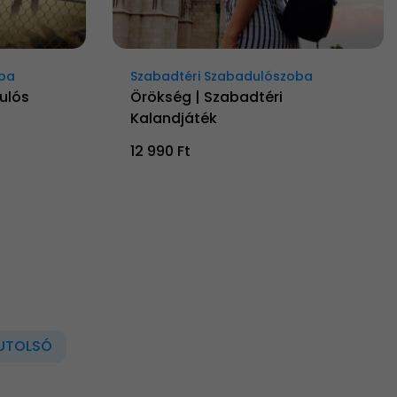
oba
Szabadtéri Szabadulószoba
dulós
Örökség | Szabadtéri
Kalandjáték
12 990 Ft
UTOLSÓ