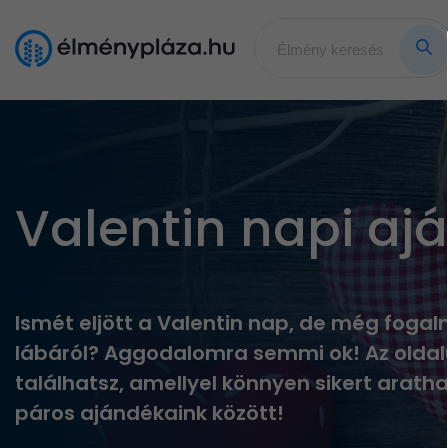
Valentin napi aj
Ismét eljött a Valentin nap, de még fogal
lábáról? Aggodalomra semmi ok! Az oldal
találhatsz, amellyel könnyen sikert arath
páros ajándékaink között!