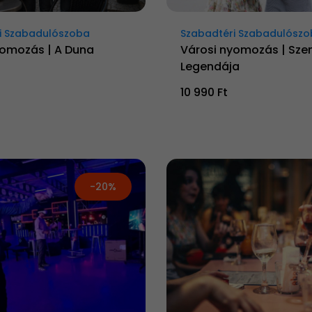
i Szabadulószoba
Szabadtéri Szabadulósz
yomozás | A Duna
Városi nyomozás | Szen
Legendája
10 990 Ft
-20%