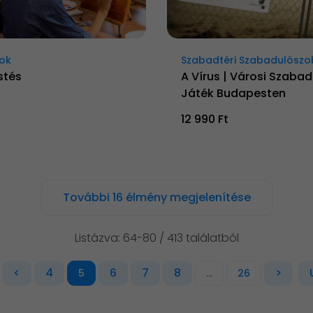
ok
Szabadtéri Szabadulósz
stés
A Vírus | Városi Szaba
Játék Budapesten
12 990 Ft
További 16 élmény megjelenítése
Listázva: 64-80 / 413 találatból
<
4
6
7
8
>
5
...
26