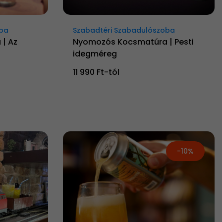
oba
Szabadtéri Szabadulószoba
| Az
Nyomozós Kocsmatúra | Pesti
idegméreg
11 990 Ft-tól
-10%