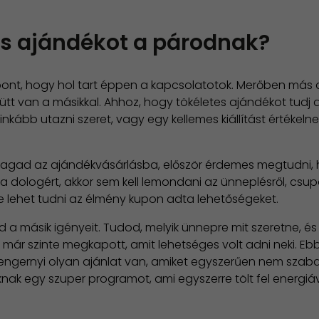
es ajándékot a párodnak?
ont, hogy hol tart éppen a kapcsolatotok. Merőben más aj
t van a másikkal. Ahhoz, hogy tökéletes ajándékot tudj ad
 inkább utazni szeret, vagy egy kellemes kiállítást értékel
 magad az ajándékvásárlásba, először érdemes megtudni, 
a dologért, akkor sem kell lemondani az ünneplésről, csupá
e lehet tudni az élmény kupon adta lehetőségeket.
d a másik igényeit. Tudod, melyik ünnepre mit szeretne, és
án már szinte megkapott, amit lehetséges volt adni neki. 
n tengernyi olyan ajánlat van, amiket egyszerűen nem sza
 egy szuper programot, ami egyszerre tölt fel energiával