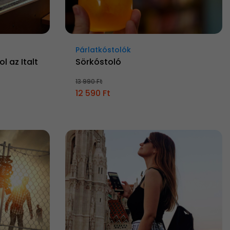
Párlatkóstolók
l az Italt
Sörkóstoló
13 990 Ft
12 590 Ft