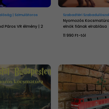
Valóság | Szimulátoros
Szabadtéri Szabadulósz
Nyomozós Kocsmatúra 
d Páros VR élmény | 2
elnök fiának elrablása
11 990 Ft-tól