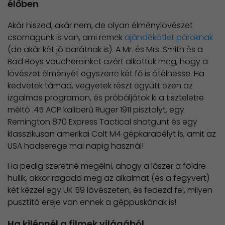
élőben
Akár hiszed, akár nem, de olyan élménylövészet
csomagunk is van, ami remek
ajándékötlet pároknak
(de akár két jó barátnak is). A Mr. és Mrs. Smith és a
Bad Boys vouchereinket azért alkottuk meg, hogy a
lövészet élményét egyszerre két fő is átélhesse. Ha
kedvetek támad, vegyetek részt együtt ezen az
izgalmas programon, és próbáljátok ki a tiszteletre
méltó .45 ACP kaliberű Ruger 1911 pisztolyt, egy
Remington 870 Express Tactical shotgunt és egy
klasszikusan amerikai Colt M4 gépkarabélyt is, amit az
USA hadserege mai napig használ!
Ha pedig szeretné megélni, ahogy a lőszer a földre
hullik, akkor ragadd meg az alkalmat (és a fegyvert)
két kézzel egy UK 59 lövészeten, és fedezd fel, milyen
pusztító ereje van ennek a géppuskának is!
Ha kilépnél a filmek világából...