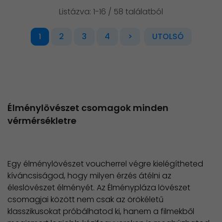
Listázva: 1-16 / 58 találatból
2
3
4
>
UTOLSÓ
1
Élménylövészet csomagok minden
vérmérsékletre
Egy élménylövészet voucherrel végre kielégítheted
kíváncsiságod, hogy milyen érzés átélni az
éleslövészet élményét. Az Élménypláza lövészet
csomagjai között nem csak az örökéletű
klasszikusokat próbálhatod ki, hanem a filmekből