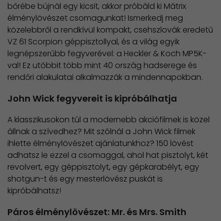
bőrébe bújnál egy kicsit, akkor próbáld ki Mátrix
élménylövészet csomagunkat! Ismerkedj meg
közelebbről a rendkívül kompakt, csehszlovák eredetű
VZ 61 Scorpion géppisztollyal, és a világ egyik
legnépszerűbb fegyverével: a Heckler & Koch MP5K-
val! Ez utóbbit több mint 40 ország hadserege és
rendőri alakulatai alkalmazzák a mindennapokban.
John Wick fegyvereit is kipróbálhatja
A klasszikusokon túl a modernebb akciófilmek is közel
állnak a szívedhez? Mit szólnál a John Wick filmek
ihlette élménylövészet ajánlatunkhoz? 150 lövést
adhatsz le ezzel a csomaggal, ahol hat pisztolyt, két
revolvert, egy géppisztolyt, egy gépkarabélyt, egy
shotgun-t és egy mesterlövész puskát is
kipróbálhatsz!
Páros élménylövészet: Mr. és Mrs. Smith​