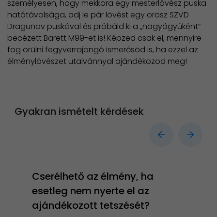
személyesen, hogy mekkora egy mesterlövész puska
hatótávolsága, adj le pár lövést egy orosz SZVD
Dragunov puskával és próbáld ki a „nagyágyúként”
becézett Barett M99-et is! Képzed csak el, mennyire
fog örülni fegyverrajongó ismerősöd is, ha ezzel az
élménylövészet utalvánnyal ajándékozod meg!
Gyakran ismételt kérdések
Cserélhető az élmény, ha
esetleg nem nyerte el az
ajándékozott tetszését?