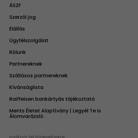
ÁSZF
Szerzői jog
Elállás
Ügyfélszolgálat
Rólunk
Partnereknek
Szállásos partnereknek
Kívánságlista
Raiffeisen bankártyás tájékoztató
Ments Életet Alapítvány | Legyél Te is
Álomvarázsló
Iratkozz fel hírlevelünkre