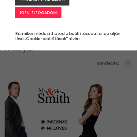
Szűrők beállítása
IGEN, ELFOGADOM
Bármikor módosíthatod a beállításodat a lap alján
lévő „Cookie-beállítások” révén.
Élmények
Rendezés: