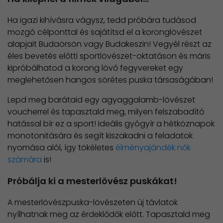
Ha igazi kihívásra vágysz, tedd próbára tudásod
mozgó célponttal és sajátítsd el a koronglövészet
alapjait Budaörsön vagy Budakeszin! Vegyél részt az
éles bevetés előtti sportlövészet-oktatáson és máris
kipróbálhatod a korong lövő fegyvereket egy
meglehetősen hangos sörétes puska társaságában!
Lepd meg barátaid egy agyaggalamb-lövészet
voucherrel és tapasztald meg, milyen felszabadító
hatással bír ez a sport! Ideális gyógyír a hétköznapok
monotonitására és segít kiszakadni a feladatok
nyomása alól, így tökéletes
élményajándék nők
számára
is!
Próbálja ki a mesterlövész puskákat!
A mesterlövészpuska-lövészeten új távlatok
nyílhatnak meg az érdeklődők előtt. Tapasztald meg