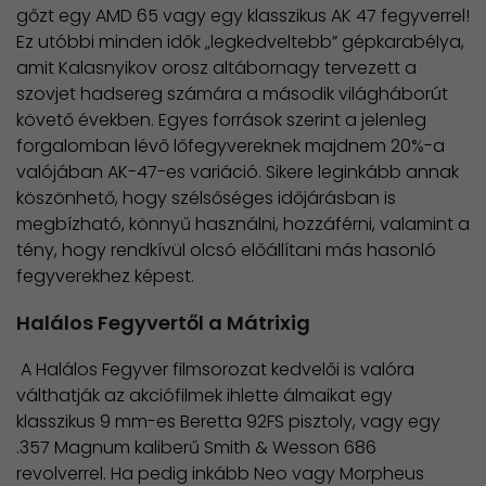
gőzt egy AMD 65 vagy egy klasszikus AK 47 fegyverrel!
Ez utóbbi minden idők „legkedveltebb” gépkarabélya,
amit Kalasnyikov orosz altábornagy tervezett a
szovjet hadsereg számára a második világháborút
követő években. Egyes források szerint a jelenleg
forgalomban lévő lőfegyvereknek majdnem 20%-a
valójában AK-47-es variáció. Sikere leginkább annak
köszönhető, hogy szélsőséges időjárásban is
megbízható, könnyű használni, hozzáférni, valamint a
tény, hogy rendkívül olcsó előállítani más hasonló
fegyverekhez képest.
Halálos Fegyvertől a Mátrixig
A Halálos Fegyver filmsorozat kedvelői is valóra
válthatják az akciófilmek ihlette álmaikat egy
klasszikus 9 mm-es Beretta 92FS pisztoly, vagy egy
.357 Magnum kaliberű Smith & Wesson 686
revolverrel. Ha pedig inkább Neo vagy Morpheus