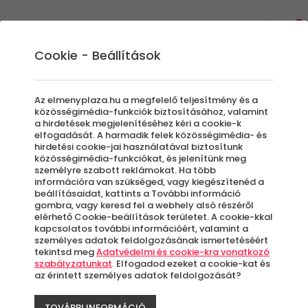
0
Cookie - Beállítások
Extrém Élmények
Élménylövészet
Az elmenyplaza.hu a megfelelő teljesítmény és a
Ha szívesen kipróbálnád magad egy új
közösségimédia-funkciók biztosításához, valamint
a hirdetések megjelenítéséhez kéri a cookie-k
szerepben, az élménypláza extrém élmények
elfogadását. A harmadik felek közösségimédia- és
kínálatában a mozivászonról ismert legendás
hirdetési cookie-jai használatával biztosítunk
közösségimédia-funkciókat, és jelenítünk meg
fegyverek várnak, hogy felfedezd az
személyre szabott reklámokat. Ha több
élménylövészet adta izgalmas
információra van szükséged, vagy kiegészítenéd a
kikapcsolódást. Mozifilmes csomagok,
beállításaidat, kattints a További információ
gombra, vagy keresd fel a webhely alsó részéről
mesterlövész puskák és további változatos
elérhető Cookie-beállítások területet. A cookie-kkal
programok között válogathatsz kedvedre.
kapcsolatos további információért, valamint a
személyes adatok feldolgozásának ismertetéséért
Nézd meg, hogy milyen lőfegyvereket
tekintsd meg
Adatvédelmi és cookie-kra vonatkozó
próbálhatsz ki élménylövészet vouchereinkkel
szabályzatunkat
. Elfogadod ezeket a cookie-kat és
és válaszd ki azt, amelyikre a leginkább
az érintett személyes adatok feldolgozását?
vágysz!
TOVÁBBI INFORMÁCIÓ