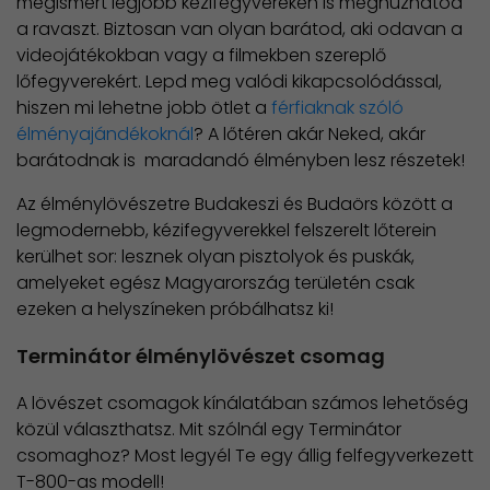
megismert legjobb kézifegyvereken is meghúzhatod
a ravaszt. Biztosan van olyan barátod, aki odavan a
videojátékokban vagy a filmekben szereplő
lőfegyverekért. Lepd meg valódi kikapcsolódással,
hiszen mi lehetne jobb ötlet a
férfiaknak szóló
élményajándékoknál
? A lőtéren akár Neked, akár
barátodnak is maradandó élményben lesz részetek!
Az élménylövészetre Budakeszi és Budaörs között a
legmodernebb, kézifegyverekkel felszerelt lőterein
kerülhet sor: lesznek olyan pisztolyok és puskák,
amelyeket egész Magyarország területén csak
ezeken a helyszíneken próbálhatsz ki!
Terminátor élménylövészet csomag
A lövészet csomagok kínálatában számos lehetőség
közül választhatsz. Mit szólnál egy Terminátor
csomaghoz? Most legyél Te egy állig felfegyverkezett
T-800-as modell!