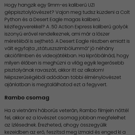
Hogy hangzik egy 9mm-es kaliberű UZI
géppisztolylövészet? Vajon meg tudsz küzdeni a Colt
Python és a Desert Eagle magas kaliberű
kézifegyverekkel? A .50 Action Express kaliberű golyók
iszonyú erővel rendelkeznek, ami már a lőszer
méretéből is sejthető. A Desert Eagle részben emiatt is
vált egyfajta „státuszszimbólummá” jó néhány
akciófilmben és videojátékban. Ha kipróbálnád, hogy
milyen élőben is meghúzni a világ egyik legerősebb
pisztolyának ravaszát, akkor itt az alkalom!
Népszerűségéből adódóan többi élménylövészet
ajánlatban is megtalálhatod ezt a fegyvert.
Rambo csomag
Ha a vietnámi háborús veterán, Rambo filmjein nőttél
fel, akkor ez a lövészet csomag jobban megfelelhet
az ízlésednek. Érezheted, ahogy összegyűlik
kezeidben az erő, feszítsd meg izmaid és enged ki a