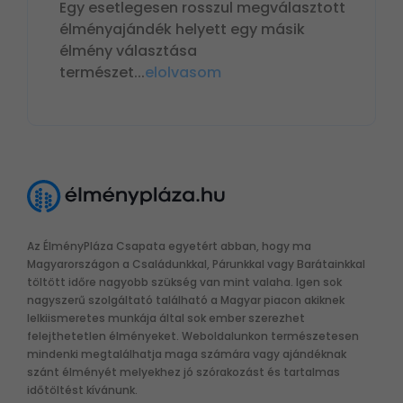
Egy esetlegesen rosszul megválasztott
élményajándék helyett egy másik
élmény választása
természet
...
elolvasom
Az ÉlményPláza Csapata egyetért abban, hogy ma
Magyarországon a Családunkkal, Párunkkal vagy Barátainkkal
töltött időre nagyobb szükség van mint valaha. Igen sok
nagyszerű szolgáltató található a Magyar piacon akiknek
lelkiismeretes munkája által sok ember szerezhet
felejthetetlen élményeket. Weboldalunkon természetesen
mindenki megtalálhatja maga számára vagy ajándéknak
szánt élményét melyekhez jó szórakozást és tartalmas
időtöltést kívánunk.