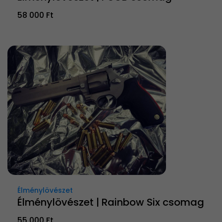
58 000 Ft
Élménylövészet
Élménylövészet | Rainbow Six csomag
55 000 Ft