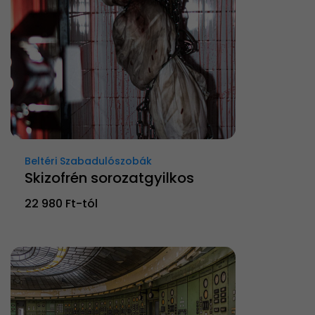
Beltéri Szabadulószobák
Skizofrén sorozatgyilkos
22 980 Ft-tól