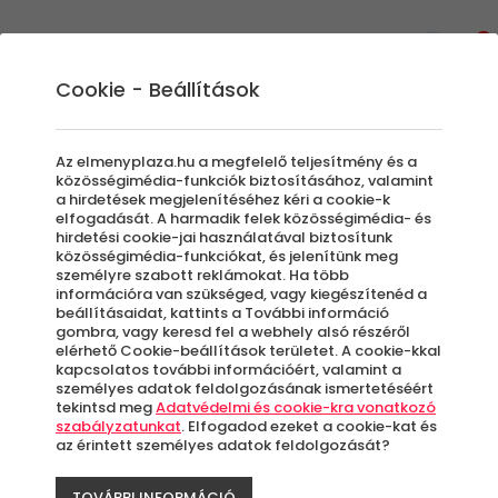
0
Cookie - Beállítások
Beltéri Szabadulószoba
Az elmenyplaza.hu a megfelelő teljesítmény és a
közösségimédia-funkciók biztosításához, valamint
a hirdetések megjelenítéséhez kéri a cookie-k
elfogadását. A harmadik felek közösségimédia- és
Szűrők beállítása
hirdetési cookie-jai használatával biztosítunk
közösségimédia-funkciókat, és jelenítünk meg
személyre szabott reklámokat. Ha több
információra van szükséged, vagy kiegészítenéd a
beállításaidat, kattints a További információ
gombra, vagy keresd fel a webhely alsó részéről
elérhető Cookie-beállítások területet. A cookie-kkal
Élmények
kapcsolatos további információért, valamint a
személyes adatok feldolgozásának ismertetéséért
tekintsd meg
Adatvédelmi és cookie-kra vonatkozó
Rendezés:
szabályzatunkat
. Elfogadod ezeket a cookie-kat és
az érintett személyes adatok feldolgozását?
TOVÁBBI INFORMÁCIÓ