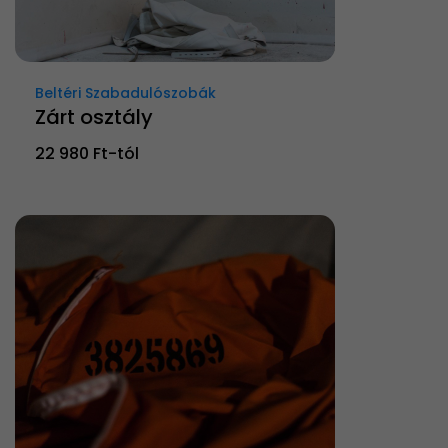
Beltéri Szabadulószobák
Zárt osztály
22 980 Ft-tól