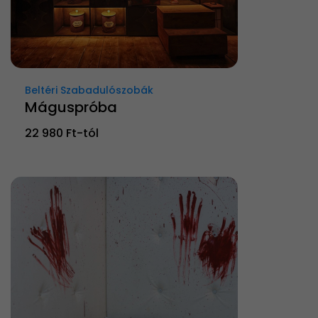
Beltéri Szabadulószobák
Máguspróba
22 980 Ft-tól