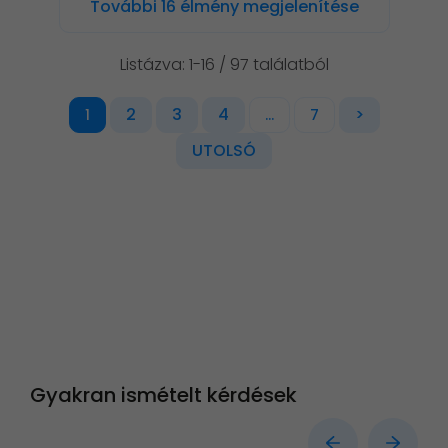
További 16 élmény megjelenítése
Listázva: 1-16 / 97 találatból
2
3
4
>
1
...
7
UTOLSÓ
Gyakran ismételt kérdések