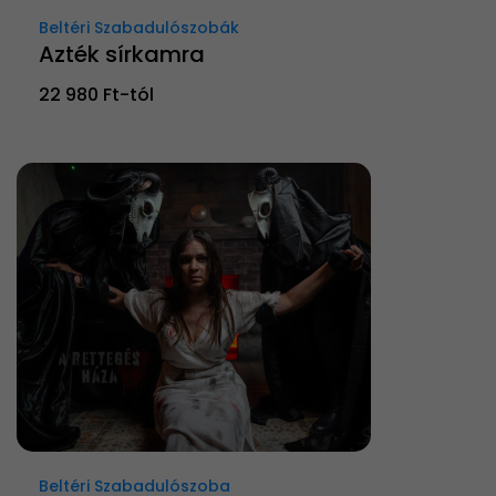
Beltéri Szabadulószobák
Azték sírkamra
22 980 Ft-tól
Beltéri Szabadulószoba