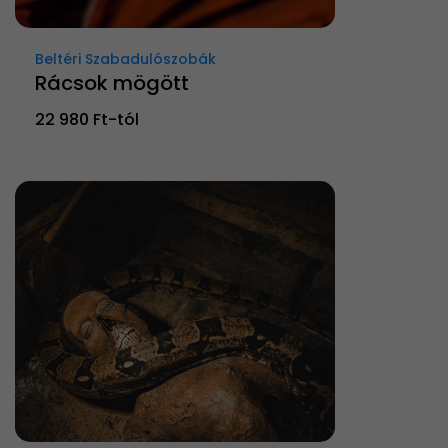
Beltéri Szabadulószobák
Rácsok mögött
22 980 Ft-tól