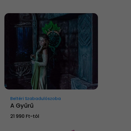
Beltéri Szabadulószoba
A Gyűrű
21 990 Ft-tól