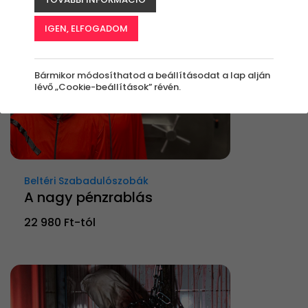
IGEN, ELFOGADOM
Bármikor módosíthatod a beállításodat a lap alján
lévő „Cookie-beállítások” révén.
Beltéri Szabadulószobák
A nagy pénzrablás
22 980 Ft-tól