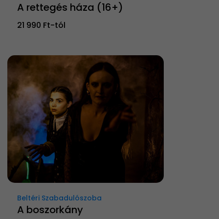
A rettegés háza (16+)
21 990 Ft-tól
Beltéri Szabadulószoba
A boszorkány