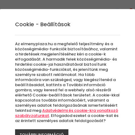
0
Cookie - Beállítások
Beltéri Szabadulószoba
Az elmenyplaza.hu a megfelelő teljesítmény és a
közösségimédia-funkciók biztosításához, valamint
a hirdetések megjelenítéséhez kéri a cookie-k
elfogadását. A harmadik felek közösségimédia- és
Szűrők beállítása
hirdetési cookie-jai használatával biztosítunk
közösségimédia-funkciókat, és jelenítünk meg
személyre szabott reklámokat. Ha több
információra van szükséged, vagy kiegészítenéd a
beállításaidat, kattints a További információ
gombra, vagy keresd fel a webhely alsó részéről
elérhető Cookie-beállítások területet. A cookie-kkal
Élmények
kapcsolatos további információért, valamint a
személyes adatok feldolgozásának ismertetéséért
tekintsd meg
Adatvédelmi és cookie-kra vonatkozó
Rendezés:
szabályzatunkat
. Elfogadod ezeket a cookie-kat és
az érintett személyes adatok feldolgozását?
TOVÁBBI INFORMÁCIÓ