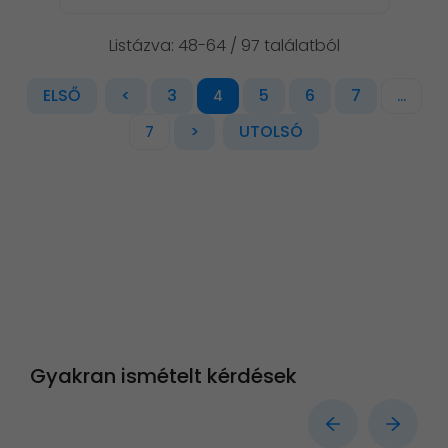
Listázva: 48-64 / 97 találatból
ELSŐ
<
3
5
6
7
4
...
>
UTOLSÓ
7
Gyakran ismételt kérdések