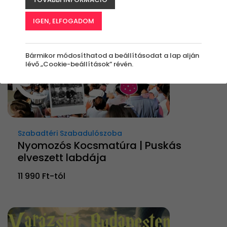
IGEN, ELFOGADOM
Bármikor módosíthatod a beállításodat a lap alján
lévő „Cookie-beállítások” révén.
Szabadtéri Szabadulószoba
Nyomozós Kocsmatúra | Puskás
elveszett labdája
11 990 Ft-tól