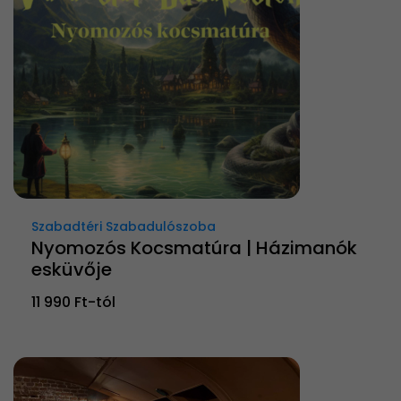
Szabadtéri Szabadulószoba
Nyomozós Kocsmatúra | Házimanók
esküvője
11 990 Ft-tól