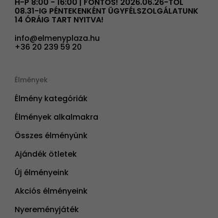
H-P 8:00 - 16:00 | FONTOS! 2026.06.26-TÓL
08.31-IG PÉNTEKENKÉNT ÜGYFÉLSZOLGÁLATUNK
14 ÓRÁIG TART NYITVA!
info@elmenyplaza.hu
+36 20 239 59 20
Élmények
Élmény kategóriák
Élmények alkalmakra
Összes élményünk
Ajándék ötletek
Új élményeink
Akciós élményeink
Nyereményjáték