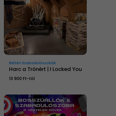
Beltéri Szabadulószobák
Harc a Trónért | I Locked You
13 900 Ft-tól