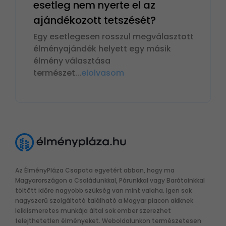
esetleg nem nyerte el az
ajándékozott tetszését?
Egy esetlegesen rosszul megválasztott
élményajándék helyett egy másik
élmény választása
természet
...
elolvasom
Az ÉlményPláza Csapata egyetért abban, hogy ma
Magyarországon a Családunkkal, Párunkkal vagy Barátainkkal
töltött időre nagyobb szükség van mint valaha. Igen sok
nagyszerű szolgáltató található a Magyar piacon akiknek
lelkiismeretes munkája által sok ember szerezhet
felejthetetlen élményeket. Weboldalunkon természetesen