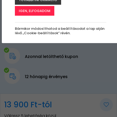
IGEN, ELFOGADOM
Bármikor módosíthatod a beállításodat a lap alján
lévő „Cookie-beállítások” révén.
Azonnal letölthető kupon
12 hónapig érvényes
13 900 Ft-tól
Válassz 5 lehetőség közül