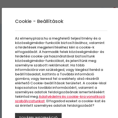
0
Cookie - Beállítások
Szabadulószobák
Az elmenyplaza.hu a megfelelő teljesítmény és a
közösségimédia-funkciók biztosításához, valamint
a hirdetések megjelenítéséhez kéri a cookie-k
Joker városa - A horror
elfogadását. A harmadik felek közösségimédia- és
hirdetési cookie-jai használatával biztosítunk
story | I Locked You
közösségimédia-funkciókat, és jelenítünk meg
személyre szabott reklámokat. Ha több
információra van szükséged, vagy kiegészítenéd a
beállításaidat, kattints a További információ
Budapest VI. vagy IX. kerülete
gombra, vagy keresd fel a webhely alsó részéről
elérhető Cookie-beállítások területet. A cookie-kkal
kapcsolatos további információért, valamint a
személyes adatok feldolgozásának ismertetéséért
tekintsd meg
Adatvédelmi és cookie-kra vonatkozó
szabályzatunkat
. Elfogadod ezeket a cookie-kat és
az érintett személyes adatok feldolgozását?
TOVÁBBI INFORMÁCIÓ