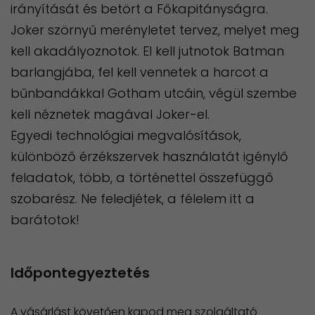
irányítását és betört a Főkapitányságra.
Joker szörnyű merényletet tervez, melyet meg
kell akadályoznotok. El kell jutnotok Batman
barlangjába, fel kell vennetek a harcot a
bűnbandákkal Gotham utcáin, végül szembe
kell néznetek magával Joker-el.
​Egyedi technológiai megvalósítások,
különböző érzékszervek használatát igénylő
feladatok, több, a történettel összefüggő
szobarész. Ne feledjétek, a félelem itt a
barátotok!
Időpontegyeztetés
A vásárlást követően kapod meg szolgáltató