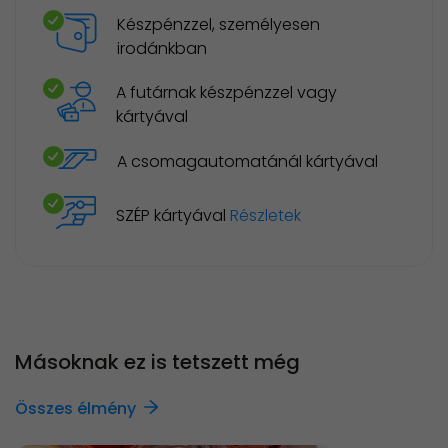
Készpénzzel, személyesen
irodánkban
A futárnak készpénzzel vagy
kártyával
A csomagautomatánál kártyával
SZÉP kártyával
Részletek
Másoknak ez is tetszett még
Összes élmény