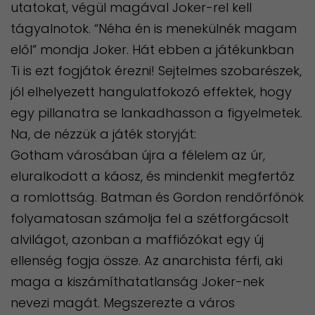
utatokat, végül magával Joker-rel kell
tágyalnotok. “Néha én is menekülnék magam
elől” mondja Joker. Hát ebben a játékunkban
Ti is ezt fogjátok érezni! Sejtelmes szobarészek,
jól elhelyezett hangulatfokozó effektek, hogy
egy pillanatra se lankadhasson a figyelmetek.
Na, de nézzük a játék storyját:
Gotham városában újra a félelem az úr,
eluralkodott a káosz, és mindenkit megfertőz
a romlottság. Batman és Gordon rendőrfőnök
folyamatosan számolja fel a szétforgácsolt
alvilágot, azonban a maffiózókat egy új
ellenség fogja össze. Az anarchista férfi, aki
maga a kiszámíthatatlanság Joker-nek
nevezi magát. Megszerezte a város