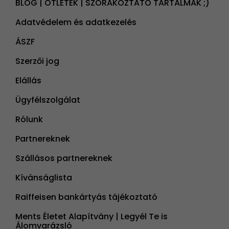
BLOG | ÖTLETEK | SZÓRAKOZTATÓ TARTALMAK ;)
Adatvédelem és adatkezelés
ÁSZF
Szerzői jog
Elállás
Ügyfélszolgálat
Rólunk
Partnereknek
Szállásos partnereknek
Kívánságlista
Raiffeisen bankártyás tájékoztató
Ments Életet Alapítvány | Legyél Te is
Álomvarázsló