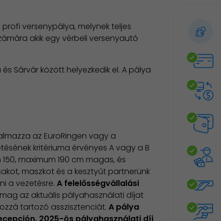
t profi versenypálya, melynek teljes
ámára akik egy vérbeli versenyautó
s Sárvár között helyezkedik el. A pálya
talmazza az EuroRingen vagy a
tésének kritériuma érvényes A vagy a B
m 150, maximum 190 cm magas, és
sakot, maszkot és a kesztyűt partnerünk
ni a vezetésre.
A felelősségvállalási
mag az aktuális pályahasználati díjat
ozzá tartozó asszisztenciát.
A pálya
 recepción. 2025-ös pályahasználati díj