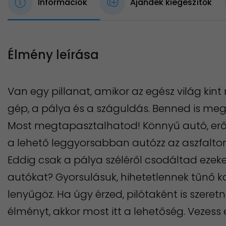
Információk
Ajándék kiegészítők
Élmény leírása
Van egy pillanat, amikor az egész világ ki
gép, a pálya és a száguldás. Benned is meg
Most megtapasztalhatod! Könnyű autó, erős
a lehető leggyorsabban autózz az aszfalton
Eddig csak a pálya széléről csodáltad ezeke
autókat? Gyorsulásuk, hihetetlennek tűnő 
lenyűgöz. Ha úgy érzed, pilótaként is szere
élményt, akkor most itt a lehetőség. Vezess