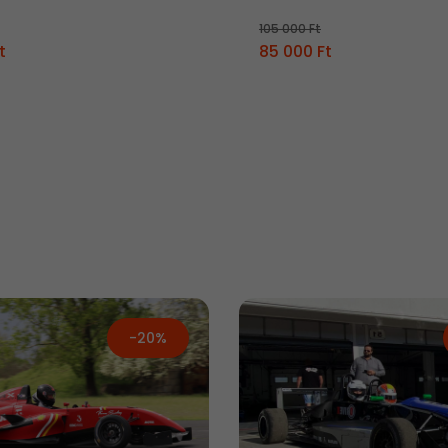
105 000 Ft
t
85 000 Ft
-20%