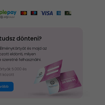
tudsz dönteni?
 ÉlményKártyát és majd az
zott eldönti, milyen
 szeretné felhasználni.
rtyák 5.000 és
Ft között
vább