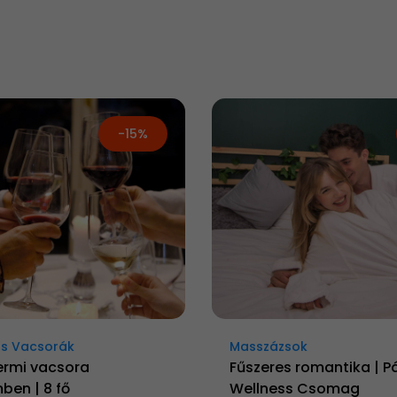
-15%
s Vacsorák
Masszázsok
ermi vacsora
Fűszeres romantika | P
ben | 8 fő
Wellness Csomag