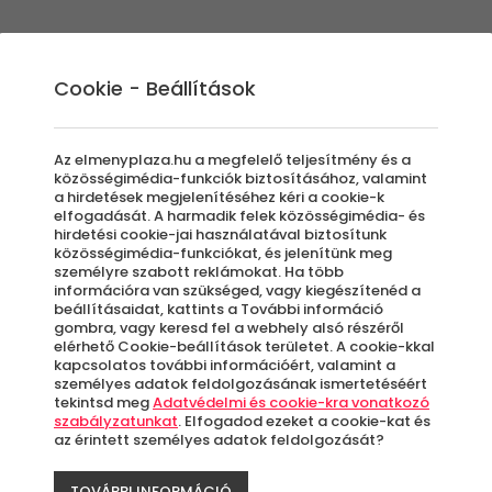
Élmények
Ajándék ötletek
Újdonságok
A
Cookie - Beállítások
Az elmenyplaza.hu a megfelelő teljesítmény és a
közösségimédia-funkciók biztosításához, valamint
a hirdetések megjelenítéséhez kéri a cookie-k
For
elfogadását. A harmadik felek közösségimédia- és
hirdetési cookie-jai használatával biztosítunk
közösségimédia-funkciókat, és jelenítünk meg
személyre szabott reklámokat. Ha több
Ver
információra van szükséged, vagy kiegészítenéd a
beállításaidat, kattints a További információ
gombra, vagy keresd fel a webhely alsó részéről
Vez
elérhető Cookie-beállítások területet. A cookie-kkal
kapcsolatos további információért, valamint a
személyes adatok feldolgozásának ismertetéséért
tekintsd meg
Adatvédelmi és cookie-kra vonatkozó
Eur
szabályzatunkat
. Elfogadod ezeket a cookie-kat és
az érintett személyes adatok feldolgozását?
TOVÁBBI INFORMÁCIÓ