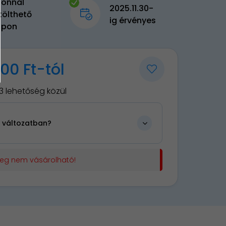
zonnal
2025.11.30-
tölthető
ig érvényes
upon
00 Ft-tól
3 lehetőség közül
n változatban?
leg nem vásárolható!