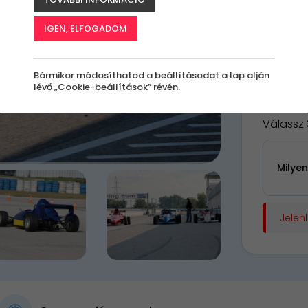
A
le
IGEN, ELFOGADOM
k
Bármikor módosíthatod a beállításodat a lap alján
lévő „Cookie-beállítások” révén.
85 9
Válassz 
Milye
Jelen