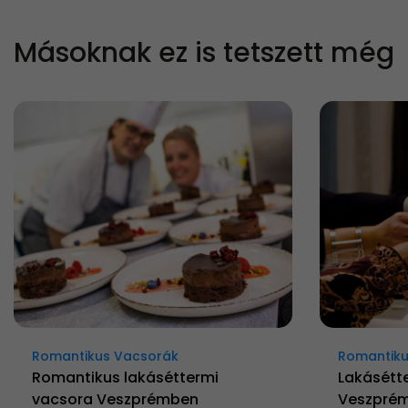
Másoknak ez is tetszett még
Romantikus Vacsorák
Romantiku
Romantikus lakáséttermi
Lakásétt
vacsora Veszprémben
Veszprém