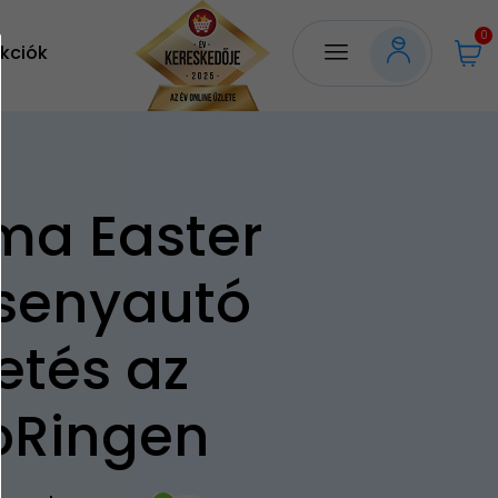
0
kciók
ma Easter
senyautó
etés az
oRingen