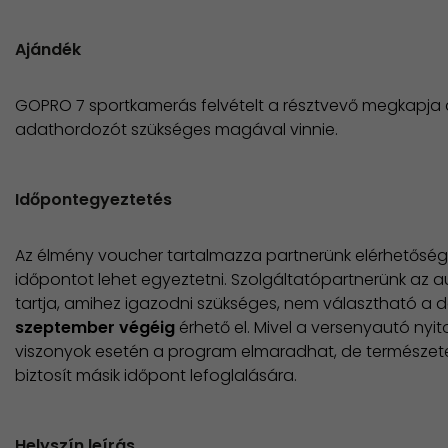
Ajándék
GOPRO 7 sportkamerás felvételt a résztvevő megkapja
adathordozót szükséges magával vinnie.
Időpontegyeztetés
Az élmény voucher tartalmazza partnerünk elérhetősége
időpontot lehet egyeztetni. Szolgáltatópartnerünk az a
tartja, amihez igazodni szükséges, nem választható a
szeptember végéig
érhető el. Mivel a versenyautó nyito
viszonyok esetén a program elmaradhat, de természet
biztosít másik időpont lefoglalására.
Helyszín leírás