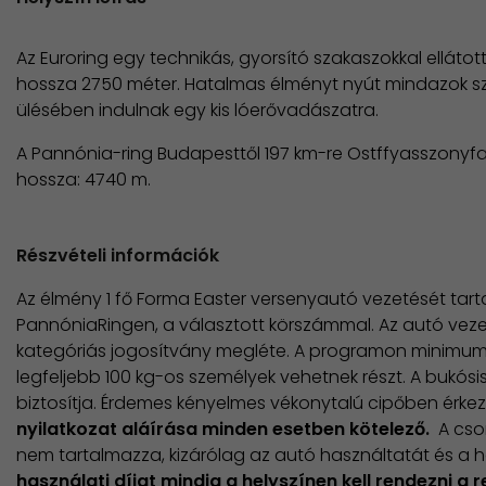
Az Euroring egy technikás, gyorsító szakaszokkal ellátot
hossza 2750 méter. Hatalmas élményt nyút mindazok sz
ülésében indulnak egy kis lóerővadászatra.
A Pannónia-ring Budapesttől 197 km-re Ostffyasszonyfa é
hossza: 4740 m.
Részvételi információk
Az élmény 1 fő Forma Easter versenyautó vezetését tar
PannóniaRingen, a választott körszámmal. Az autó veze
kategóriás jogosítvány megléte. A programon minimu
legfeljebb 100 kg-os személyek vehetnek részt. A bukósi
biztosítja. Érdemes kényelmes vékonytalú cipőben érkez
nyilatkozat aláírása minden esetben kötelező.
A cso
nem tartalmazza, kizárólag az autó használtatát és a h
használati díjat mindig a helyszínen kell rendezni a