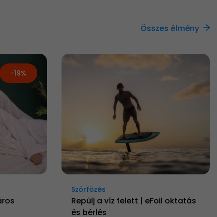
Összes élmény
-19%
Szörfözés
áros
Repülj a víz felett | eFoil oktatás
és bérlés