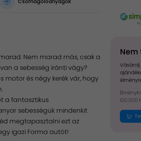
Csomagolóanyagok
Nem 
nt marad. Nem marad más, csak a
Vásárolj
van a sebesség iránti vágy?
ajándéko
 motor és négy kerék vár, hogy
élményre
.
ÉlményKá
t a fantasztikus
100.000 
kanyar sebességük mindenkit
To
tnéd megtapasztalni ezt az
 egy igazi Forma autót!