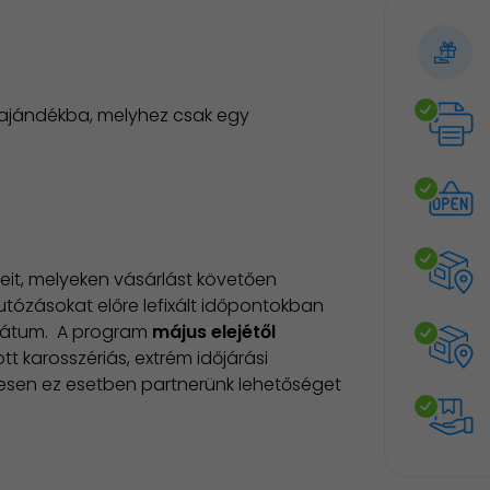
 ajándékba, melyhez csak egy
it, melyeken vásárlást követően
utózásokat előre lefixált időpontokban
 dátum. A program
m
ájus elejétől
tt karosszériás, extrém időjárási
esen ez esetben partnerünk lehetőséget