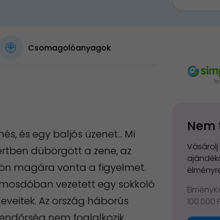
Csomagolóanyagok
Nem 
és, és egy baljós üzenet... Mi
Vásárolj
Kertben dübörgött a zene, az
ajándéko
ögtön magára vonta a figyelmet.
élményre
i mosdóban vezetett egy sokkoló
ÉlményKá
 neveitek. Az ország háborús
100.000 
 rendőrség nem foglalkozik