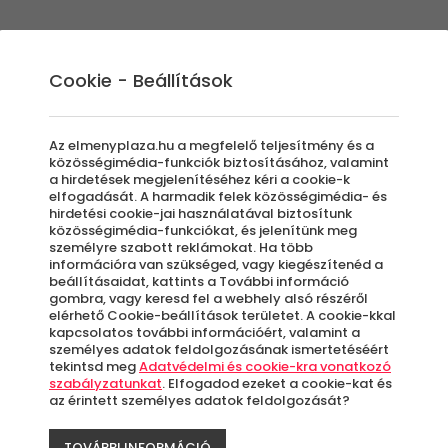
Élmények
Ajándék ötletek
Újdonságok
A
Cookie - Beállítások
Az elmenyplaza.hu a megfelelő teljesítmény és a
közösségimédia-funkciók biztosításához, valamint
a hirdetések megjelenítéséhez kéri a cookie-k
Ny
elfogadását. A harmadik felek közösségimédia- és
hirdetési cookie-jai használatával biztosítunk
közösségimédia-funkciókat, és jelenítünk meg
személyre szabott reklámokat. Ha több
Koc
információra van szükséged, vagy kiegészítenéd a
beállításaidat, kattints a További információ
gombra, vagy keresd fel a webhely alsó részéről
Men
elérhető Cookie-beállítások területet. A cookie-kkal
kapcsolatos további információért, valamint a
személyes adatok feldolgozásának ismertetéséért
tekintsd meg
Adatvédelmi és cookie-kra vonatkozó
ors
szabályzatunkat
. Elfogadod ezeket a cookie-kat és
az érintett személyes adatok feldolgozását?
TOVÁBBI INFORMÁCIÓ