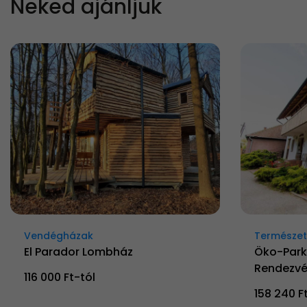
Neked ajánljuk
Vendégházak
Természetk
El Parador Lombház
Öko-Park
Rendezvé
116 000 Ft-tól
158 240 F