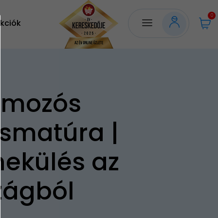
0
kciók
omozós
smatúra |
ekülés az
zágból