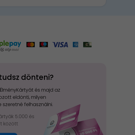
tudsz dönteni?
 ÉlményKártyát és majd az
zott eldönti, milyen
 szeretné felhasználni.
rtyák 5.000 és
Ft között