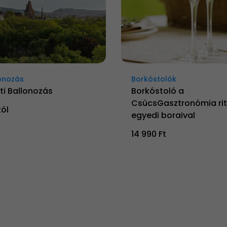
onozás
Borkóstolók
ti Ballonozás
Borkóstoló a
CsúcsGasztronómia rit
tól
egyedi boraival
14 990 Ft