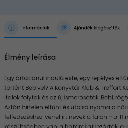
Információk
Ajándék kiegészítők
Élmény leírása
Egy ártatlanul induló este, egy rejtélyes eltűn
történt Bebivel? A Könyvtár Klub & Treffort 
italok folytak és az új ismerősötök, Bebi, r
Aztán hirtelen eltűnt és utolsó nyoma a nő
felfedezéshez: vérrel írt nevek a falon – a TI
készültségben van, a határokat lezárták, a