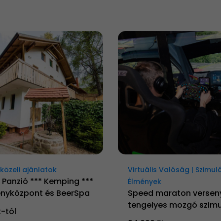
özeli ajánlatok
Virtuális Valóság | Szimul
 Panzió *** Kemping ***
Élmények
nyközpont és BeerSpa
Speed maraton versen
tengelyes mozgó szimu
t-tól