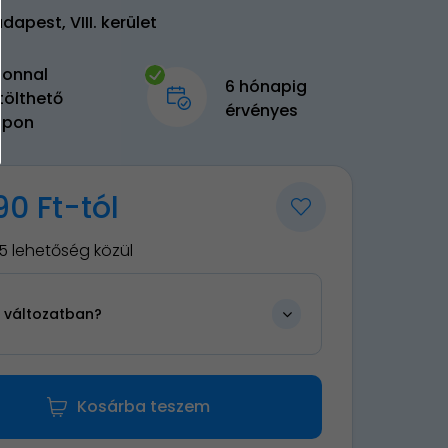
dapest, VIII. kerület
zonnal
6 hónapig
tölthető
érvényes
upon
90 Ft-tól
5 lehetőség közül
n változatban?
Kosárba teszem