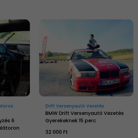
átoros
Drift Versenyautó Vezetés
BMW Drift Versenyautó Vezetés
yzés 6
Gyerekeknek 15 perc
látoron
32 000 Ft