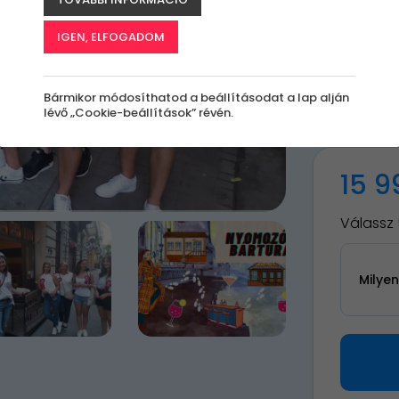
Bu
IGEN, ELFOGADOM
A
le
Bármikor módosíthatod a beállításodat a lap alján
k
lévő „Cookie-beállítások” révén.
15 9
Válassz 
Milye