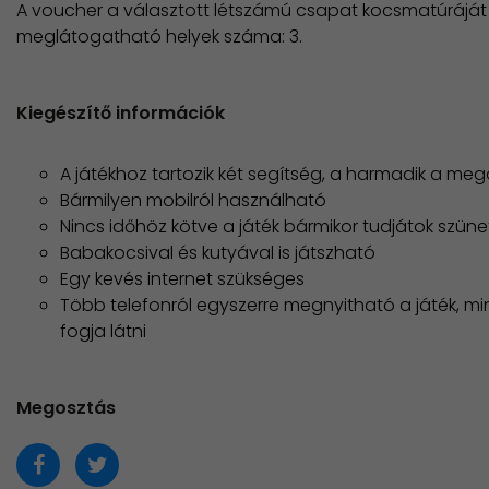
A voucher a választott létszámú csapat kocsmatúráját ta
meglátogatható helyek száma: 3.
Kiegészítő információk
A játékhoz tartozik két segítség, a harmadik a me
Bármilyen mobilról használható
Nincs időhöz kötve a játék bármikor tudjátok szünet
Babakocsival és kutyával is játszható
Egy kevés internet szükséges
Több telefonról egyszerre megnyitható a játék, m
fogja látni
Megosztás