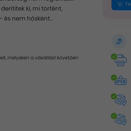
To
erítitek ki, mi történt,
 és nem hősként...
it, melyeken a vásárlást követően