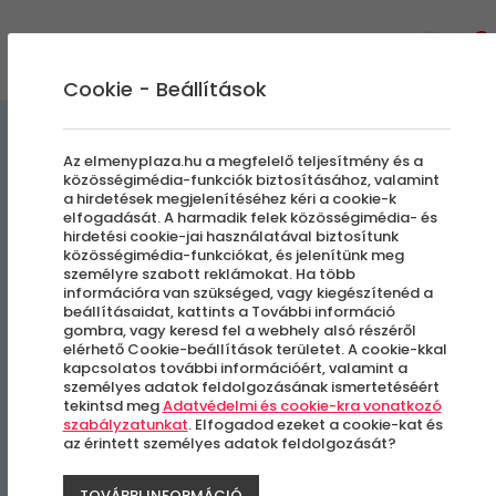
0
Cookie - Beállítások
Szabadulószobák
Az elmenyplaza.hu a megfelelő teljesítmény és a
közösségimédia-funkciók biztosításához, valamint
a hirdetések megjelenítéséhez kéri a cookie-k
Lopott idő
elfogadását. A harmadik felek közösségimédia- és
hirdetési cookie-jai használatával biztosítunk
közösségimédia-funkciókat, és jelenítünk meg
személyre szabott reklámokat. Ha több
Budapest, VIII. kerület
információra van szükséged, vagy kiegészítenéd a
beállításaidat, kattints a További információ
gombra, vagy keresd fel a webhely alsó részéről
elérhető Cookie-beállítások területet. A cookie-kkal
kapcsolatos további információért, valamint a
személyes adatok feldolgozásának ismertetéséért
tekintsd meg
Adatvédelmi és cookie-kra vonatkozó
szabályzatunkat
. Elfogadod ezeket a cookie-kat és
az érintett személyes adatok feldolgozását?
TOVÁBBI INFORMÁCIÓ