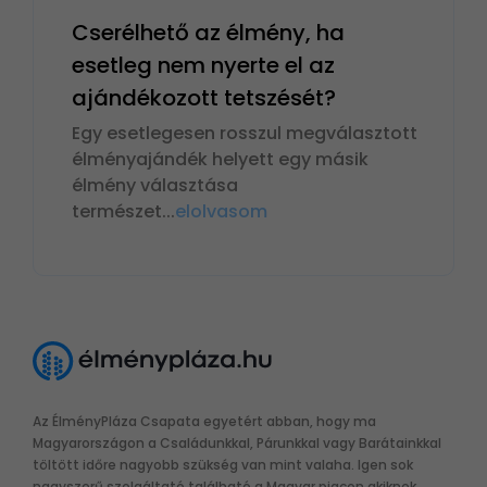
Cserélhető az élmény, ha
esetleg nem nyerte el az
ajándékozott tetszését?
Egy esetlegesen rosszul megválasztott
élményajándék helyett egy másik
élmény választása
természet
...
elolvasom
Az ÉlményPláza Csapata egyetért abban, hogy ma
Magyarországon a Családunkkal, Párunkkal vagy Barátainkkal
töltött időre nagyobb szükség van mint valaha. Igen sok
nagyszerű szolgáltató található a Magyar piacon akiknek