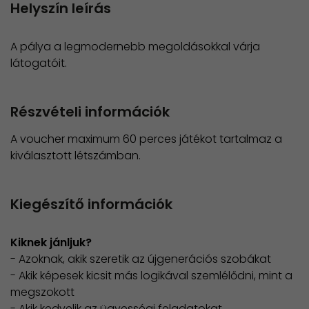
Helyszín leírás
A pálya a legmodernebb megoldásokkal várja
látogatóit.
Részvételi információk
A voucher maximum 60 perces játékot tartalmaz a
kiválasztott létszámban.
Kiegészítő információk
Kiknek jánljuk?
- Azoknak, akik szeretik az újgenerációs szobákat
- Akik képesek kicsit más logikával szemlélődni, mint a
megszokott
- Akik kedvelik az ügyességi feladatokat