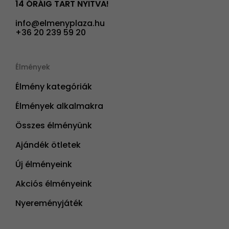
14 ÓRÁIG TART NYITVA!
info@elmenyplaza.hu
+36 20 239 59 20
Élmények
Élmény kategóriák
Élmények alkalmakra
Összes élményünk
Ajándék ötletek
Új élményeink
Akciós élményeink
Nyereményjáték