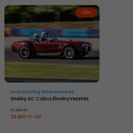
-20%
Ford Mustang élményvezetés
Shelby AC Cobra ÉlményVezetés
37 400 Ft
29 900 Ft-tól