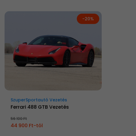
-20%
SzuperSportautó Vezetés
Ferrari 488 GTB Vezetés
56 100 Ft
44 900 Ft-tól