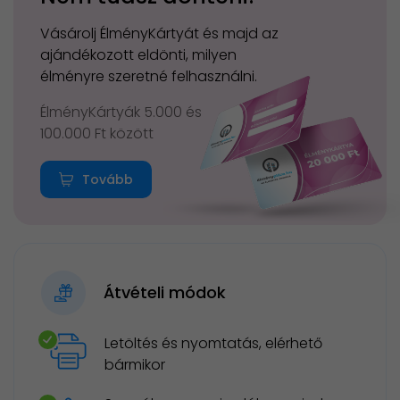
Vásárolj ÉlményKártyát és majd az
ajándékozott eldönti, milyen
élményre szeretné felhasználni.
ÉlményKártyák 5.000 és
100.000 Ft között
Tovább
Átvételi módok
Letöltés és nyomtatás, elérhető
bármikor