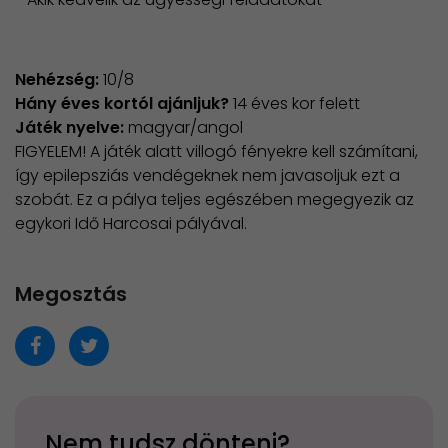
Nehézség:
10/8
Hány éves kortól ajánljuk?
14 éves kor felett
Játék nyelve:
magyar/angol
​FIGYELEM! A játék alatt villogó fényekre kell számítani,
így epilepsziás vendégeknek nem javasoljuk ezt a
szobát. Ez a pálya teljes egészében megegyezik az
egykori Idő Harcosai pályával.
Megosztás
Nem tudsz dönteni?