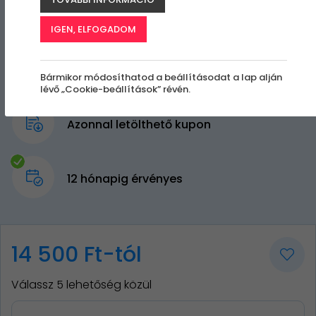
IGEN, ELFOGADOM
Bármikor módosíthatod a beállításodat a lap alján
lévő „Cookie-beállítások” révén.
Azonnal letölthető kupon
12 hónapig érvényes
14 500 Ft-tól
Válassz 5 lehetőség közül