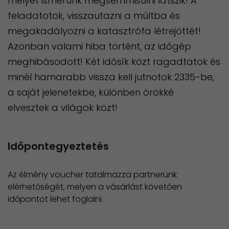
melyet ismerünk megsemmisülni látszik! A
feladatotok, visszautazni a múltba és
megakadályozni a katasztrófa létrejöttét!
Azonban valami hiba történt, az időgép
meghibásodott! Két idősík közt ragadtatok és
minél hamarabb vissza kell jutnotok 2335-be,
a saját jelenetekbe, különben örökké
elvesztek a világok közt!
Időpontegyeztetés
Az élmény voucher tatalmazza partnerünk
elérhetőségét, melyen a vásárlást követően
időpontot lehet foglalni.