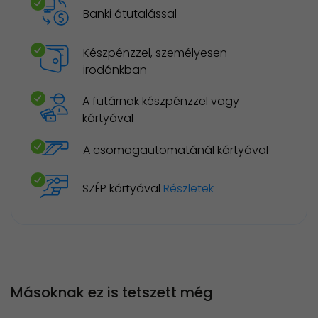
Banki átutalással
Készpénzzel, személyesen
irodánkban
A futárnak készpénzzel vagy
kártyával
A csomagautomatánál kártyával
SZÉP kártyával
Részletek
Másoknak ez is tetszett még