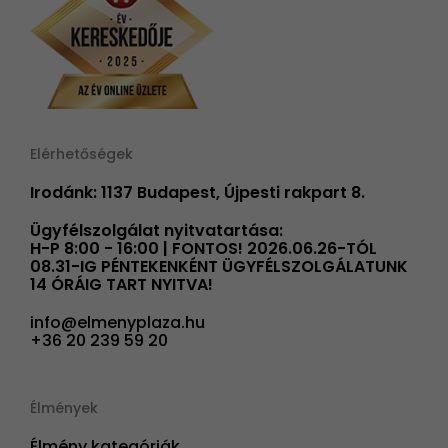
Elérhetőségek
Irodánk: 1137 Budapest, Újpesti rakpart 8.
Ügyfélszolgálat nyitvatartása:
H-P 8:00 - 16:00 | FONTOS! 2026.06.26-TÓL
08.31-IG PÉNTEKENKÉNT ÜGYFÉLSZOLGÁLATUNK
14 ÓRÁIG TART NYITVA!
info@elmenyplaza.hu
+36 20 239 59 20
Élmények
Élmény kategóriák