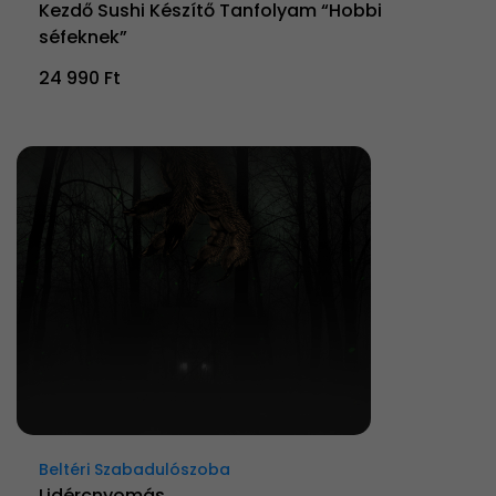
Kezdő Sushi Készítő Tanfolyam “Hobbi
séfeknek”
24 990 Ft
Beltéri Szabadulószoba
Lidércnyomás