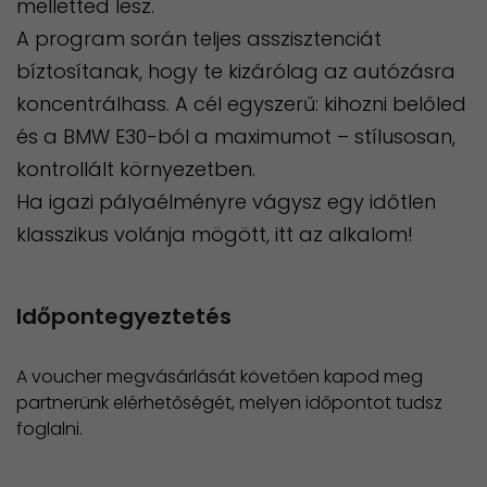
melletted lesz.
A program során teljes asszisztenciát
bíztosítanak, hogy te kizárólag az autózásra
koncentrálhass. A cél egyszerű: kihozni belőled
és a BMW E30-ból a maximumot – stílusosan,
kontrollált környezetben.
Ha igazi pályaélményre vágysz egy időtlen
klasszikus volánja mögött, itt az alkalom!
Időpontegyeztetés
A voucher megvásárlását követően kapod meg
partnerünk elérhetőségét, melyen időpontot tudsz
foglalni.