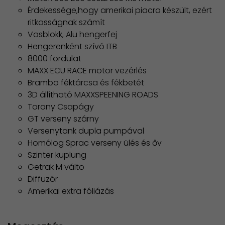
Érdekessége,hogy amerikai piacra készült, ezért
ritkasságnak számít
Vasblokk, Alu hengerfej
Hengerenként szívó ITB
8000 fordulat
MAXX ECU RACE motor vezérlés
Brambo féktárcsa és fékbetét
3D állítható MAXXSPEENING ROADS
Torony Csapágy
GT verseny szárny
Versenytank dupla pumpával
Homólog Sprac verseny ülés és őv
Szinter kuplung
Getrak M válto
Diffuzór
Amerikai extra fóliázás