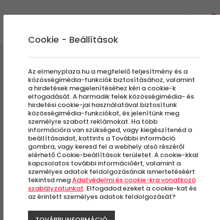
0
Cookie - Beállítások
Az elmenyplaza.hu a megfelelő teljesítmény és a
közösségimédia-funkciók biztosításához, valamint
a hirdetések megjelenítéséhez kéri a cookie-k
BMW E30 Oktatási csomag
elfogadását. A harmadik felek közösségimédia- és
hirdetési cookie-jai használatával biztosítunk
közösségimédia-funkciókat, és jelenítünk meg
személyre szabott reklámokat. Ha több
KakucsRing - Kakucs
információra van szükséged, vagy kiegészítenéd a
beállításaidat, kattints a További információ
gombra, vagy keresd fel a webhely alsó részéről
elérhető Cookie-beállítások területet. A cookie-kkal
kapcsolatos további információért, valamint a
személyes adatok feldolgozásának ismertetéséért
tekintsd meg
Adatvédelmi és cookie-kra vonatkozó
szabályzatunkat
. Elfogadod ezeket a cookie-kat és
az érintett személyes adatok feldolgozását?
TOVÁBBI INFORMÁCIÓ