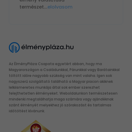
természet
...
elolvasom
Az ÉlményPláza Csapata egyetért abban, hogy ma
Magyarországon a Családunkkal, Párunkkal vagy Barátainkkal
töltött időre nagyobb szükség van mint valaha. Igen sok
nagyszerű szolgáltató található a Magyar piacon akiknek
lelkiismeretes munkája által sok ember szerezhet
felejthetetlen élményeket. Weboldalunkon természetesen
mindenki megtalálhatja maga számára vagy ajándéknak
szánt élményét melyekhez jó szórakozást és tartalmas
időtöltést kívánunk.