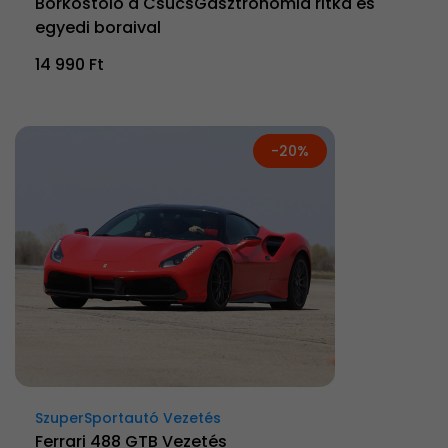
Borkóstoló a CsúcsGasztronómia ritka és
egyedi boraival
14 990 Ft
-20%
SzuperSportautó Vezetés
Ferrari 488 GTB Vezetés