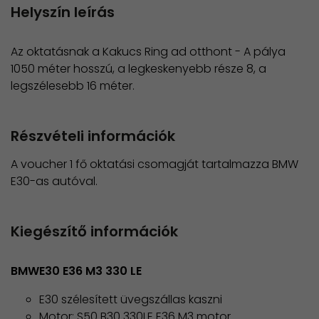
Helyszín leírás
Az oktatásnak a Kakucs Ring ad otthont - A pálya
1050 méter hosszú, a legkeskenyebb része 8, a
legszélesebb 16 méter.
Részvételi információk
A voucher 1 fő oktatási csomagját tartalmazza BMW
E30-as autóval.
Kiegészítő információk
BMWE30 E36 M3 330 LE
E30 szélesített üvegszállas kaszni
Motor: S50 B30 330LE E36 M3 motor