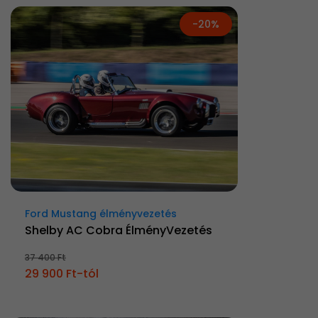
-20%
Ford Mustang élményvezetés
Shelby AC Cobra ÉlményVezetés
37 400 Ft
29 900 Ft-tól