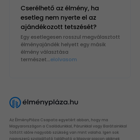
Cserélhető az élmény, ha
esetleg nem nyerte el az
ajándékozott tetszését?
Egy esetlegesen rosszul megválasztott
élményajándék helyett egy másik
élmény választása
természet
...
elolvasom
Az ÉlményPláza Csapata egyetért abban, hogy ma
Magyarországon a Családunkkal, Párunkkal vagy Barátainkkal
töltött időre nagyobb szükség van mint valaha. Igen sok
nagyszerű szolgáltató található a Magyar piacon akiknek