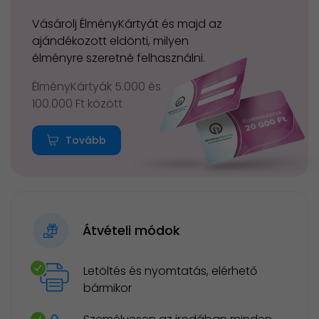
Vásárolj ÉlményKártyát és majd az
ajándékozott eldönti, milyen
élményre szeretné felhasználni.
ÉlményKártyák 5.000 és
100.000 Ft között
Tovább
Átvételi módok
Letöltés és nyomtatás, elérhető
bármikor