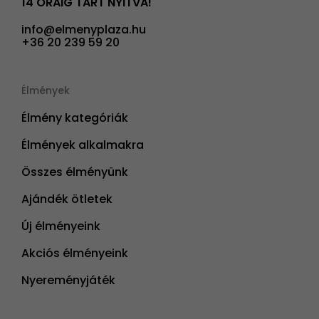
14 ÓRÁIG TART NYITVA!
info@elmenyplaza.hu
+36 20 239 59 20
Élmények
Élmény kategóriák
Élmények alkalmakra
Összes élményünk
Ajándék ötletek
Új élményeink
Akciós élményeink
Nyereményjáték