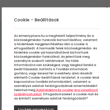
0
Cookie - Beállítások
Szabadulószobák
Az elmenyplaza.hu a megfelelő teljesítmény és a
közösségimédia-funkciók biztosításához, valamint
a hirdetések megjelenítéséhez kéri a cookie-k
Éhezők Viadala | I Locked
elfogadását. A harmadik felek közösségimédia- és
hirdetési cookie-jai használatával biztosítunk
You
közösségimédia-funkciókat, és jelenítünk meg
személyre szabott reklámokat. Ha több
információra van szükséged, vagy kiegészítenéd a
beállításaidat, kattints a További információ
Budapest VI. vagy IX. kerülete
gombra, vagy keresd fel a webhely alsó részéről
elérhető Cookie-beállítások területet. A cookie-kkal
kapcsolatos további információért, valamint a
személyes adatok feldolgozásának ismertetéséért
tekintsd meg
Adatvédelmi és cookie-kra vonatkozó
szabályzatunkat
. Elfogadod ezeket a cookie-kat és
az érintett személyes adatok feldolgozását?
TOVÁBBI INFORMÁCIÓ