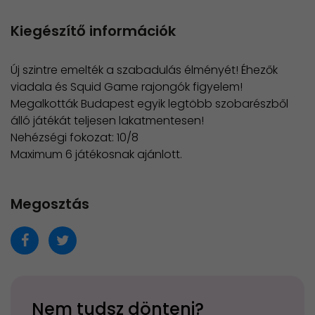
Kiegészítő információk
Új szintre emelték a szabadulás élményét! Éhezők
viadala és Squid Game rajongók figyelem!
Megalkották Budapest egyik legtöbb szobarészből
álló játékát teljesen lakatmentesen!
Nehézségi fokozat: 10/8
​Maximum 6 játékosnak ajánlott.
Megosztás
Nem tudsz dönteni?