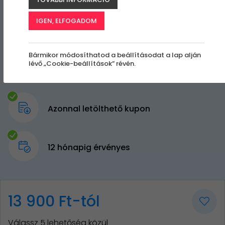
IGEN, ELFOGADOM
Bármikor módosíthatod a beállításodat a lap alján
lévő „Cookie-beállítások” révén.
Azonnal letölthető kupon
12 hónapig érvényes
13 900 Ft-tól
Válassz 5 lehetőség közül