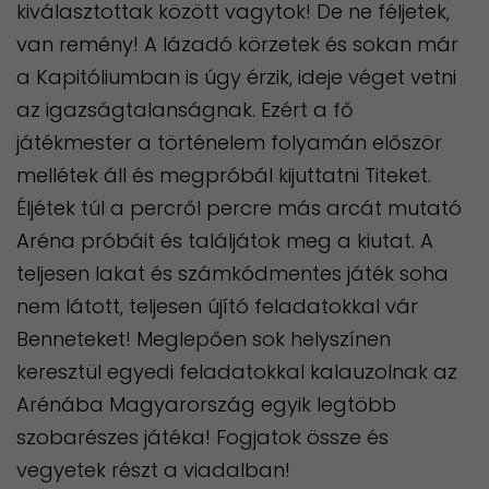
kiválasztottak között vagytok! De ne féljetek,
van remény! A lázadó körzetek és sokan már
a Kapitóliumban is úgy érzik, ideje véget vetni
az igazságtalanságnak. Ezért a fő
játékmester a történelem folyamán először
mellétek áll és megpróbál kijuttatni Titeket.
Éljétek túl a percről percre más arcát mutató
Aréna próbáit és találjátok meg a kiutat. A
teljesen lakat és számkódmentes játék soha
nem látott, teljesen újító feladatokkal vár
Benneteket! Meglepően sok helyszínen
keresztül egyedi feladatokkal kalauzolnak az
Arénába Magyarország egyik legtöbb
szobarészes játéka! Fogjatok össze és
vegyetek részt a viadalban!