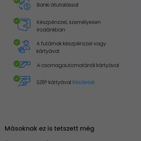
Banki átutalással
Készpénzzel, személyesen
irodánkban
A futárnak készpénzzel vagy
kártyával
A csomagautomatánál kártyával
SZÉP kártyával
Részletek
Másoknak ez is tetszett még