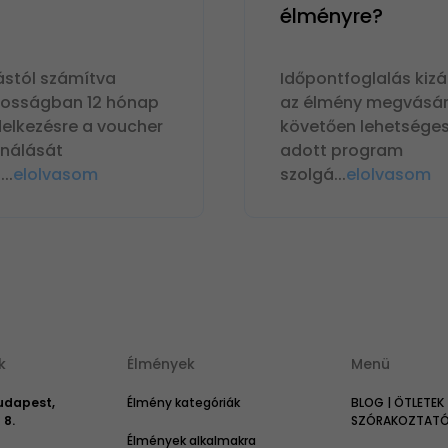
élményre?
ástól számítva
Időpontfoglalás kizá
nosságban 12 hónap
az élmény megvásár
delkezésre a voucher
követően lehetséges
ználását
adott program
n
...
elolvasom
szolgá
...
elolvasom
k
Élmények
Menü
Budapest,
Élmény kategóriák
BLOG | ÖTLETEK 
 8.
SZÓRAKOZTATÓ 
Élmények alkalmakra