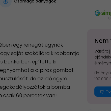
Csomagolóanyagok
Nem 
etében egy renegát ügynök
Vásárolj
hogy saját szakállára kirobbantja
ajándéko
os bunkerben építette ki
élményre
 megnyomhatja a piros gombot.
ÉlményKá
sztulását, de az idő egyre
100.000 
l megakadályozzátok a bomba
To
e csak 60 percetek van!