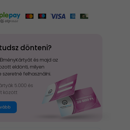
tudsz dönteni?
 ÉlményKártyát és majd az
zott eldönti, milyen
 szeretné felhasználni.
rtyák 5.000 és
Ft között
vább