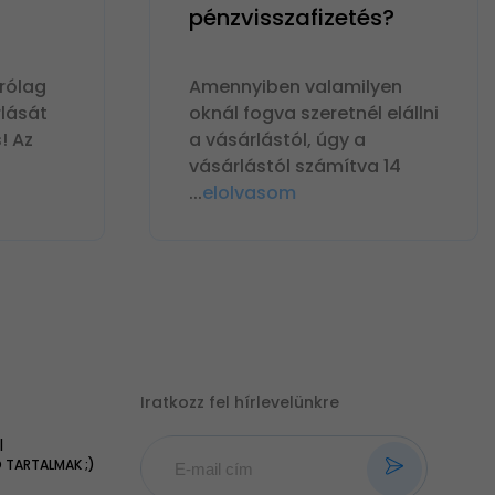
pénzvisszafizetés?
rólag
Amennyiben valamilyen
lását
oknál fogva szeretnél elállni
! Az
a vásárlástól, úgy a
vásárlástól számítva 14
...
elolvasom
Iratkozz fel hírlevelünkre
|
TARTALMAK ;)