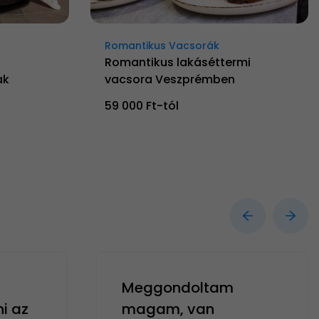
Romantikus Vacsorák
Romantikus lakáséttermi
ak
vacsora Veszprémben
59 000 Ft-tól
Meggondoltam
ni az
magam, van