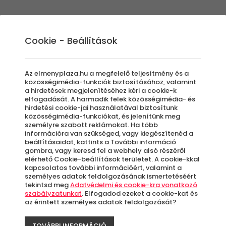
Élmények
Ajándék ötletek
Újdonságok
A
Cookie - Beállítások
Az elmenyplaza.hu a megfelelő teljesítmény és a
közösségimédia-funkciók biztosításához, valamint
a hirdetések megjelenítéséhez kéri a cookie-k
Bom
elfogadását. A harmadik felek közösségimédia- és
hirdetési cookie-jai használatával biztosítunk
közösségimédia-funkciókat, és jelenítünk meg
személyre szabott reklámokat. Ha több
információra van szükséged, vagy kiegészítenéd a
beállításaidat, kattints a További információ
Bu
gombra, vagy keresd fel a webhely alsó részéről
elérhető Cookie-beállítások területet. A cookie-kkal
kapcsolatos további információért, valamint a
A
személyes adatok feldolgozásának ismertetéséért
le
tekintsd meg
Adatvédelmi és cookie-kra vonatkozó
szabályzatunkat
. Elfogadod ezeket a cookie-kat és
k
az érintett személyes adatok feldolgozását?
TOVÁBBI INFORMÁCIÓ