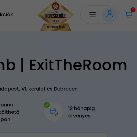
0
kciók
b | ExitTheRoom
dapest, VI. kerület és Debrecen
zonnal
12 hónapig
tölthető
érvényes
upon