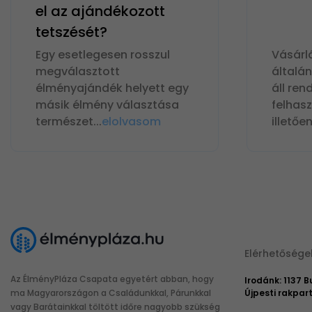
el az ajándékozott
tetszését?
Egy esetlegesen rosszul
Vásárl
megválasztott
általá
élményajándék helyett egy
áll ren
másik élmény választása
felhas
természet
...
elolvasom
illetőe
Elérhetősége
Az ÉlményPláza Csapata egyetért abban, hogy
Irodánk: 1137 
ma Magyarországon a Családunkkal, Párunkkal
Újpesti rakpart
vagy Barátainkkal töltött időre nagyobb szükség