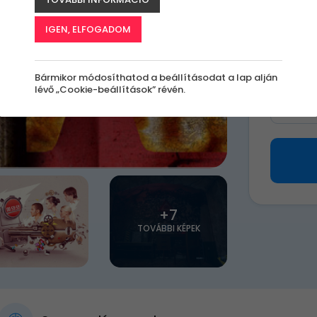
15 9
IGEN, ELFOGADOM
Válassz 
Bármikor módosíthatod a beállításodat a lap alján
lévő „Cookie-beállítások” révén.
Milye
+7
TOVÁBBI KÉPEK