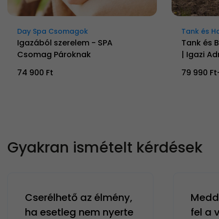
Day Spa Csomagok
Tank és H
Igazából szerelem - SPA
Tank és 
Csomag Pároknak
| Igazi Ad
74 900 Ft
79 990 Ft
Gyakran ismételt kérdések
Cserélhető az élmény,
Meddi
ha esetleg nem nyerte
fel a