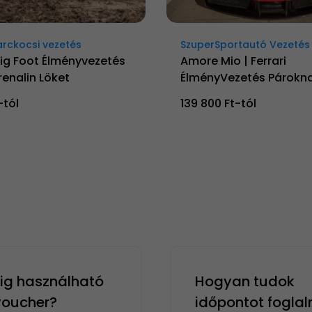
arckocsi vezetés
SzuperSportautó Vezetés
Big Foot Élményvezetés
Amore Mio | Ferrari
renalin Löket
ÉlményVezetés Párokn
-tól
139 800 Ft-tól
g használható
Hogyan tudok
 voucher?
időpontot foglal