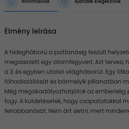
Információk
Ajándék kiegészítők
Élmény leírása
A hidegháború a pattanásig feszült helyz
megszerzett egy atomfegyvert. Azt tervezi, 
a 3. és egyben utolsó világháborút. Egy titk
főhadiszállását és bármelyik pillanatban
Még megakadályozhatjátok az emberiség pu
fogy. A küldetésetek, hogy csapatotokka
felrobbanását. Nem árt sietni, mert minderr