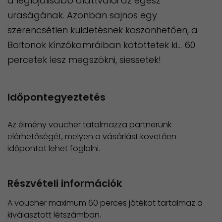
a leglojálisabb alattvalói az egész
uraságának. Azonban sajnos egy
szerencsétlen küldetésnek köszönhetően, a
Boltonok kínzókamráiban kötöttetek ki… 60
percetek lesz megszökni, siessetek!
Időpontegyeztetés
Az élmény voucher tatalmazza partnerünk
elérhetőségét, melyen a vásárlást követően
időpontot lehet foglalni.
Részvételi információk
A voucher maximum 60 perces játékot tartalmaz a
kiválasztott létszámban.