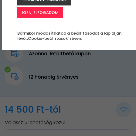
IGEN, ELFOGADOM
Bármikor módosíthatod a beállításodat a lap alján
lévő „Cookie-beállítások” révén.
Azonnal letölthető kupon
12 hónapig érvényes
14 500 Ft-tól
Válassz 5 lehetőség közül