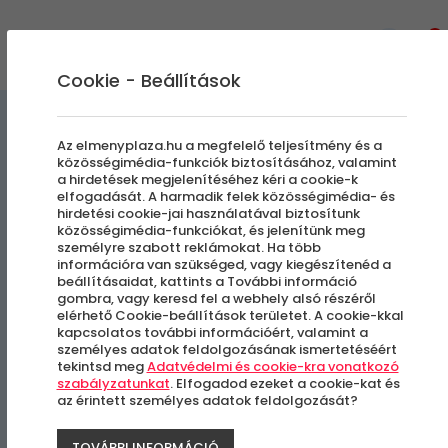
0
Cookie - Beállítások
Szabadulószobák
Az elmenyplaza.hu a megfelelő teljesítmény és a
közösségimédia-funkciók biztosításához, valamint
a hirdetések megjelenítéséhez kéri a cookie-k
Trónok Harca
elfogadását. A harmadik felek közösségimédia- és
hirdetési cookie-jai használatával biztosítunk
közösségimédia-funkciókat, és jelenítünk meg
személyre szabott reklámokat. Ha több
Budapest, VI. kerület
információra van szükséged, vagy kiegészítenéd a
beállításaidat, kattints a További információ
gombra, vagy keresd fel a webhely alsó részéről
elérhető Cookie-beállítások területet. A cookie-kkal
kapcsolatos további információért, valamint a
személyes adatok feldolgozásának ismertetéséért
tekintsd meg
Adatvédelmi és cookie-kra vonatkozó
szabályzatunkat
. Elfogadod ezeket a cookie-kat és
az érintett személyes adatok feldolgozását?
TOVÁBBI INFORMÁCIÓ