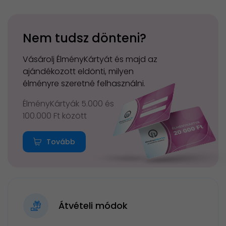
Nem tudsz dönteni?
Vásárolj ÉlményKártyát és majd az
ajándékozott eldönti, milyen
élményre szeretné felhasználni.
ÉlményKártyák 5.000 és
100.000 Ft között
Tovább
Átvételi módok