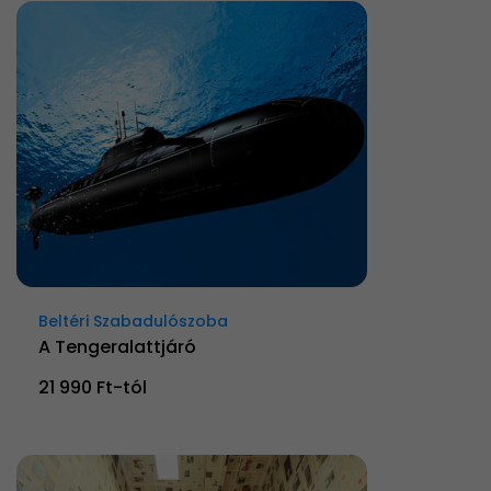
Beltéri Szabadulószoba
A Tengeralattjáró
21 990 Ft-tól