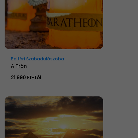
Beltéri Szabadulószoba
A Trón
21 990 Ft-tól