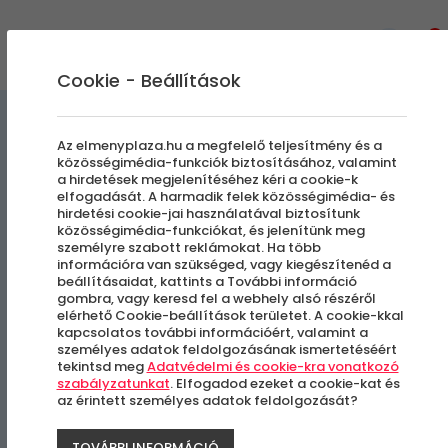
0
Cookie - Beállítások
Szabadulószobák
Az elmenyplaza.hu a megfelelő teljesítmény és a
közösségimédia-funkciók biztosításához, valamint
a hirdetések megjelenítéséhez kéri a cookie-k
A rettegés háza (16+)
elfogadását. A harmadik felek közösségimédia- és
hirdetési cookie-jai használatával biztosítunk
közösségimédia-funkciókat, és jelenítünk meg
személyre szabott reklámokat. Ha több
Budapest, XIII. kerület
információra van szükséged, vagy kiegészítenéd a
beállításaidat, kattints a További információ
gombra, vagy keresd fel a webhely alsó részéről
elérhető Cookie-beállítások területet. A cookie-kkal
kapcsolatos további információért, valamint a
személyes adatok feldolgozásának ismertetéséért
tekintsd meg
Adatvédelmi és cookie-kra vonatkozó
szabályzatunkat
. Elfogadod ezeket a cookie-kat és
az érintett személyes adatok feldolgozását?
TOVÁBBI INFORMÁCIÓ