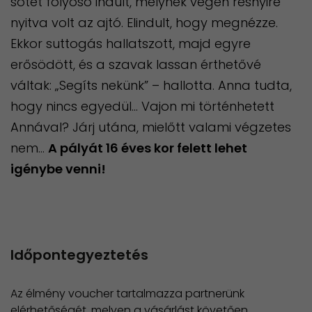
sötét folyosó indult, melynek végén résnyire
nyitva volt az ajtó. Elindult, hogy megnézze.
Ekkor suttogás hallatszott, majd egyre
erősödött, és a szavak lassan érthetővé
váltak: „Segíts nekünk” – hallotta. Anna tudta,
hogy nincs egyedül… Vajon mi történhetett
Annával? Járj utána, mielőtt valami végzetes
nem…
A pályát 16 éves kor felett lehet
igénybe venni!
Időpontegyeztetés
Az élmény voucher tartalmazza partnerünk
elérhetőségét, melyen a vásárlást követően