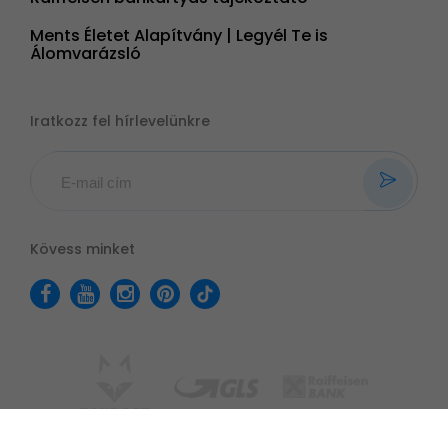
Ments Életet Alapítvány | Legyél Te is
Álomvarázsló
Iratkozz fel hírlevelünkre
Kövess minket