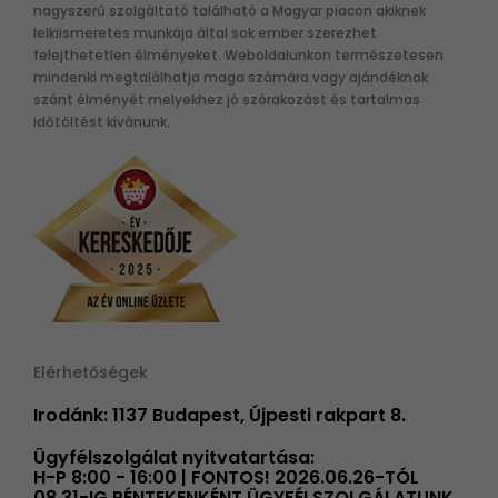
nagyszerű szolgáltató található a Magyar piacon akiknek
lelkiismeretes munkája által sok ember szerezhet
felejthetetlen élményeket. Weboldalunkon természetesen
mindenki megtalálhatja maga számára vagy ajándéknak
szánt élményét melyekhez jó szórakozást és tartalmas
időtöltést kívánunk.
Elérhetőségek
Irodánk: 1137 Budapest, Újpesti rakpart 8.
Ügyfélszolgálat nyitvatartása:
H-P 8:00 - 16:00 | FONTOS! 2026.06.26-TÓL
08.31-IG PÉNTEKENKÉNT ÜGYFÉLSZOLGÁLATUNK