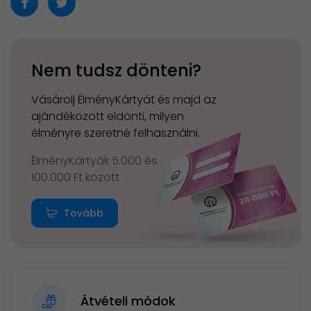
Nem tudsz dönteni?
Vásárolj ÉlményKártyát és majd az
ajándékozott eldönti, milyen
élményre szeretné felhasználni.
ÉlményKártyák 5.000 és
100.000 Ft között
Tovább
Átvételi módok