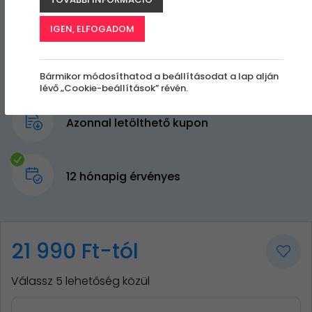
IGEN, ELFOGADOM
Bármikor módosíthatod a beállításodat a lap alján
lévő „Cookie-beállítások” révén.
Azonnal letölthető kupon
12 hónapig érvényes
21 990 Ft-tól
Válassz 5 lehetőség közül