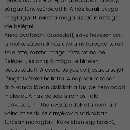
romos ház állt előtte, az ablakából halvány,
sárgás fény szűrődött ki. A ház körüli levegő
megfagyott, mintha maga az idő is rettegne
ide belépni.
Anna óvatosan közeledett, szíve hevesen vert
a mellkasában. A ház ajtaja nyikorogva tárult
fel előtte, mintha maga hívta volna be.
Belépett, és az ajtó mögötte hirtelen
becsukódott. A csend súlyos volt, csak a saját
lélegzetvételét hallotta. A nappali közepén
álló kandallóban pislákolt a tűz, de nem adott
meleget. A ház belseje is romos, falai
nedvesek, mintha évszázadok óta nem járt
volna itt senki. Az árnyékok a sarkokban
furcsán mozogtak… Közelében egy hosszú,