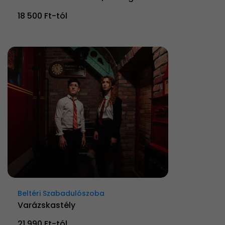
18 500 Ft-tól
Beltéri Szabadulószoba
Varázskastély
21 990 Ft-tól