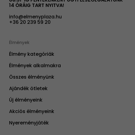
14 ÓRÁIG TART NYITVA!
info@elmenyplaza.hu
+36 20 239 59 20
Élmények
Élmény kategóriák
Élmények alkalmakra
Összes élményünk
Ajándék ötletek
Új élményeink
Akciós élményeink
Nyereményjáték